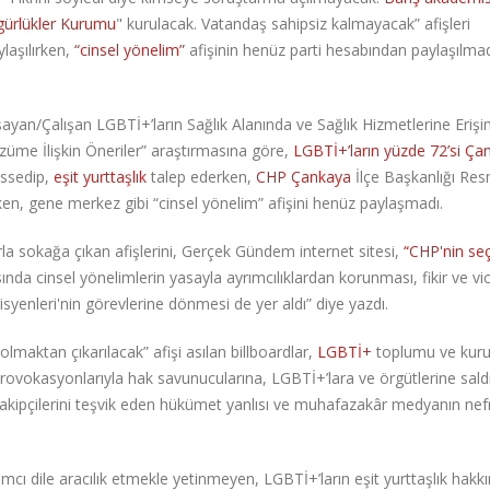
zgürlükler Kurumu
" kurulacak. Vatandaş sahipsiz kalmayacak” afişleri
laşılırken,
“cinsel yönelim”
afişinin henüz parti hesabından paylaşılmad
aşayan/Çalışan LGBTİ+’ların Sağlık Alanında ve Sağlık Hizmetlerine Eriş
özüme İlişkin Öneriler” araştırmasına göre,
LGBTİ+’ların yüzde 72’si Ça
ssedip,
eşit yurttaşlık
talep ederken,
CHP Çankaya
İlçe Başkanlığı Res
rken, gene merkez gibi “cinsel yönelim” afişini henüz paylaşmadı.
la sokağa çıkan afişlerini, Gerçek Gündem internet sitesi,
“CHP'nin se
sında cinsel yönelimlerin yasayla ayrımcılıklardan korunması, fikir ve v
yenleri'nin görevlerine dönmesi de yer aldı” diye yazdı.
lmaktan çıkarılacak” afişi asılan billboardlar,
LGBTİ+
toplumu ve kuru
vokasyonlarıyla hak savunucularına, LGBTİ+’lara ve örgütlerine sald
takipçilerini teşvik eden hükümet yanlısı ve muhafazakâr medyanın nef
 dile aracılık etmekle yetinmeyen, LGBTİ+’ların eşit yurttaşlık hakkın