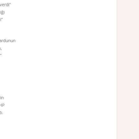
verdi”
ığı
i”
boardunun
,
”
in
CHP
ı.