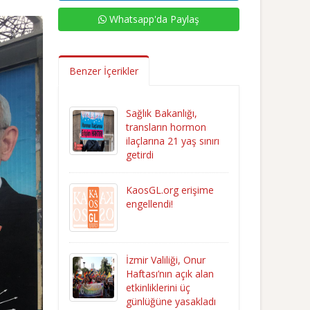
Whatsapp'da Paylaş
Benzer İçerikler
Sağlık Bakanlığı,
transların hormon
ilaçlarına 21 yaş sınırı
getirdi
KaosGL.org erişime
engellendi!
İzmir Valiliği, Onur
Haftası’nın açık alan
etkinliklerini üç
günlüğüne yasakladı