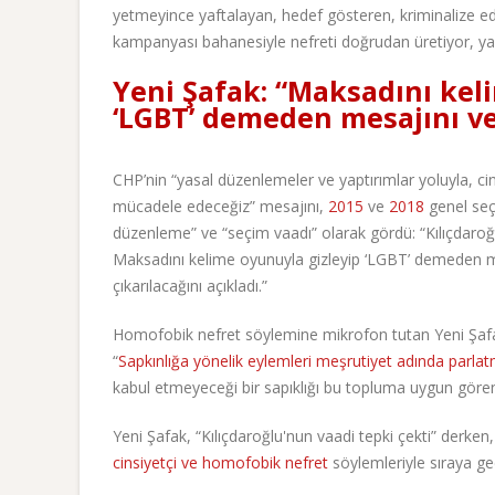
yetmeyince yaftalayan, hedef gösteren, kriminalize 
kampanyası bahanesiyle nefreti doğrudan üretiyor, yay
Yeni Şafak: “Maksadını kel
‘LGBT’ demeden mesajını ve
CHP’nin “yasal düzenlemeler ve yaptırımlar yoluyla, c
mücadele edeceğiz” mesajını,
2015
ve
2018
genel seç
düzenleme” ve “seçim vaadı” olarak gördü: “Kılıçdaroğ
Maksadını kelime oyunuyla gizleyip ‘LGBT’ demeden me
çıkarılacağını açıkladı.”
Homofobik nefret söylemine mikrofon tutan Yeni Şafak,
“
Sapkınlığa yönelik eylemleri meşrutiyet adında parla
kabul etmeyeceği bir sapıklığı bu topluma uygun gören b
Yeni Şafak, “Kılıçdaroğlu'nun vaadi tepki çekti” derken, t
cinsiyetçi ve homofobik nefret
söylemleriyle sıraya geç