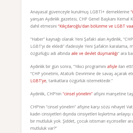
Anayasal güvenceyle kurulmuş LGBTİ+ derneklerine
“
yarışan Aydınlık gazetesi, CHP Genel Başkanı Kemal Kıl
dahil etmesini
“Kılıçdaroğlu'dan bölünme ve LGBT vaa
“Haber” kaynağı olarak Yeni Şafak’ı alan Aydınlık, “CH
LGBT’yi de ekledi” ifadesiyle Yeni Şafak’ın karalama,
özgürlüğü adı altında
aile ve devlet düşmanlığı
” ara ba
Aydınlık bir gün sonra, “Yıkıcı programını
afişle
ilan ett
“CHP yönetimi, Atatürk Devrimine de savaş açarak etn
LGBT’ye
, tarikatlara özgürlük istemektedir.”
Aydınlık, CHP’nin
“cinsel yönelim”
afişini manşetine ta
CHP’nin “cinsel yönelim” afişine karşı sözü nihayet Va
kadın cinsiyetleri dışında cinsiyetleri kışkırtma anlayışı v
bir mutluluk yok. Şiddet, çocuk istismarı eşcinseller 
mutluluk var?”