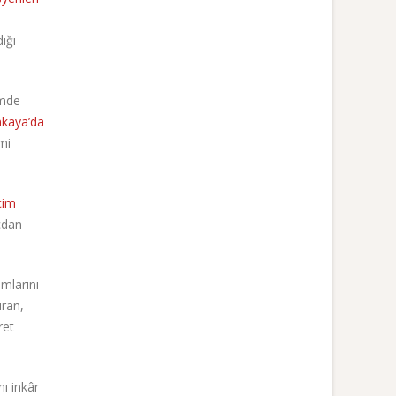
ığı
imde
nkaya’da
mi
çim
icdan
mlarını
ıran,
ret
ı inkâr