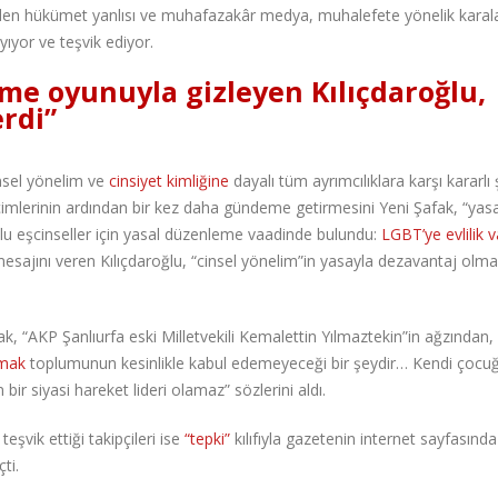
eden hükümet yanlısı ve muhafazakâr medya, muhalefete yönelik kara
ıyor ve teşvik ediyor.
ime oyunuyla gizleyen Kılıçdaroğlu,
rdi”
insel yönelim ve
cinsiyet kimliğine
dayalı tüm ayrımcılıklara karşı kararlı 
imlerinin ardından bir kez daha gündeme getirmesini Yeni Şafak, “yasa
lu eşcinseller için yasal düzenleme vaadinde bulundu:
LGBT’ye evlilik 
sajını veren Kılıçdaroğlu, “cinsel yönelim”in yasayla dezavantaj olm
 “AKP Şanlıurfa eski Milletvekili Kemalettin Yılmaztekin”in ağzından,
tmak
toplumunun kesinlikle kabul edemeyeceği bir şeydir… Kendi çocuğ
ir siyasi hareket lideri olamaz” sözlerini aldı.
eşvik ettiği takipçileri ise
“tepki”
kılıfıyla gazetenin internet sayfasında
ti.