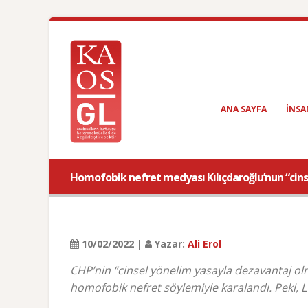
ANA SAYFA
INSA
Homofobik nefret medyası Kılıçdaroğlu’nun “cinse
10/02/2022 |
Yazar:
Ali Erol
CHP’nin “cinsel yönelim yasayla dezavantaj ol
homofobik nefret söylemiyle karalandı. Peki, L