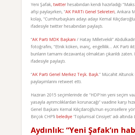
Yeni Şafak,
twitter
hesabından kendi hazırladığı “Maksa
afişi paylaşırken, “
AK PARTi Genel Sekreteri
, Ankara M
kolajı, “Cumhurbaşkanı adayı adayı Kemal Kılıçdaroğlu’n
ifadesiyle twitter hesabından paylaştı.
“
AK Parti MDK Başkanı
/ Hatay Milletvekili” Abdulkadi
fotoğrafını, “Etnik köken, inanç, engellilik… AK Parti i
bunların tamamı dezavantaj olmaktan çıkarıldı zaten. K
ifadesiyle paylaştı.
“
AK Parti Genel Merkez Teşk. Başk
.” Mücahit Altunok i
paylaşımlarını retweet etti.
Haziran 2015 seçimlerinde de “HDP'nin yeni seçim va
yasayla ayrımcılıklardan korunacağı” vaadine karşı hı
Genel Başkanı Kemal Kılıçdaroğlu’nun eşcinsellere yön
Birçok CHP’li
belediye
‘Toplumsal Cinsiyet’ adı altında L
Aydınlık: “Yeni Şafak’ın ha