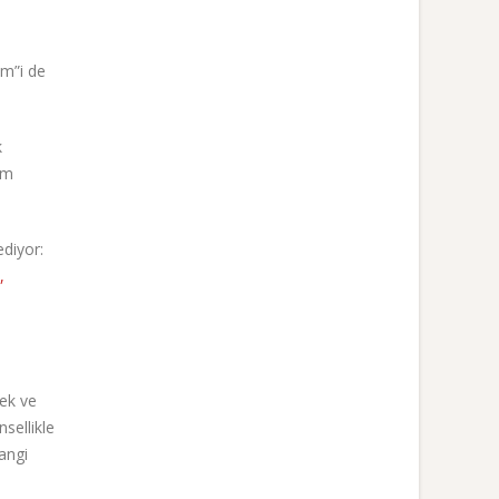
im”i de
k
im
ediyor:
,
kek ve
nsellikle
angi