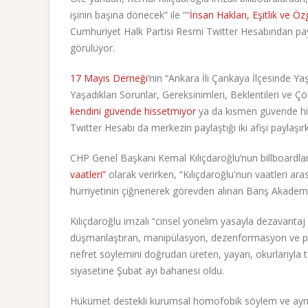
işinin başına dönecek” ile ““
İnsan Hakları, Eşitlik ve Ö
Cumhuriyet Halk Partisi Resmi Twitter Hesabından pay
görülüyor.
17 Mayıs Derneği
’nin “Ankara İli Çankaya İlçesinde Y
Yaşadıkları Sorunlar, Gereksinimleri, Beklentileri ve Ç
kendini güvende hissetmiyor
ya da kısmen güvende hi
Twitter Hesabı da merkezin paylaştığı iki afişi paylaşı
CHP Genel Başkanı Kemal Kılıçdaroğlu’nun billboardlar
vaatleri”
olarak verirken, “Kılıçdaroğlu'nun vaatleri ara
hürriyetinin çiğnenerek görevden alınan Barış Akademis
Kılıçdaroğlu imzalı “cinsel yönelim yasayla dezavantaj o
düşmanlaştıran, manipülasyon, dezenformasyon ve pro
nefret söylemini doğrudan üreten, yayan, okurlarıyla 
siyasetine Şubat ayı bahanesi oldu.
Hükümet destekli kurumsal homofobik söylem ve ayrımcı