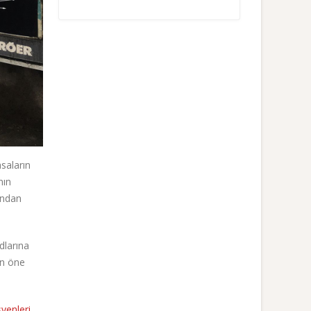
saların
nın
ından
dlarına
in öne
yenleri