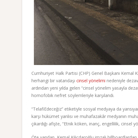
Cumhuriyet Halk Partisi (CHP) Genel Başkanı Kemal K
herhangi bir vatandaşı
cinsel yönelimi
nedeniyle dezav
ardından yeni yılda gelen “cinsel yönelim yasayla deza
homofobik nefret söylemleriyle karşılandı.
“TelafiEdeceğiz” etiketiyle sosyal medyaya da yansıyan
karşı hükümet yanlısı ve muhafazakâr medyanın muhalef
çıkardığı afişte, “Etnik köken, inanç, engellilik, cinse
Öte yandan, Kemal Kılıçdaroğlu imzalı billboardlardan