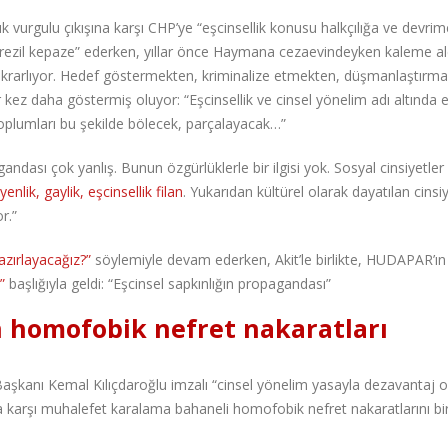
ık vurgulu çıkışına karşı CHP’ye “eşcinsellik konusu halkçılığa ve devrimc
u rezil kepaze” ederken, yıllar önce Haymana cezaevindeyken kaleme al
tekrarlıyor. Hedef göstermekten, kriminalize etmekten, düşmanlaştırm
r kez daha göstermiş oluyor: “Eşcinsellik ve cinsel yönelim adı altında 
oplumları bu şekilde bölecek, parçalayacak…”
ndası çok yanlış. Bunun özgürlüklerle bir ilgisi yok. Sosyal cinsiyetle
yenlik, gaylik, eşcinsellik filan
. Yukarıdan kültürel olarak dayatılan cinsiy
r.”
azırlayacağız?”
söylemiyle devam ederken, Akit’le birlikte, HUDAPAR’ın
”
başlığıyla geldi: “Eşcinsel sapkınlığın propagandası”
 homofobik nefret nakaratları
kanı Kemal Kılıçdaroğlu imzalı “cinsel yönelim yasayla dezavantaj 
ına karşı muhalefet karalama bahaneli homofobik nefret nakaratlarını bi