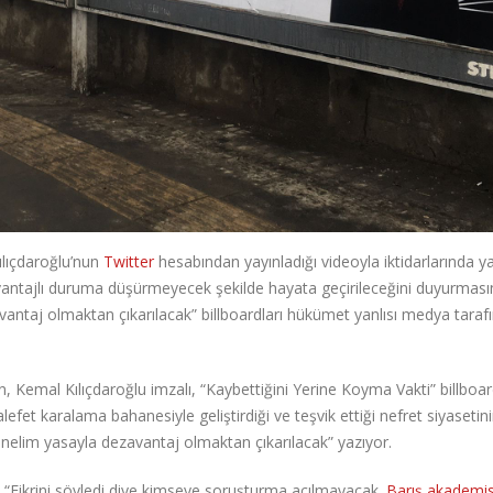
ılıçdaroğlu’nun
Twitter
hesabından yayınladığı videoyla iktidarlarında ya
antajlı duruma düşürmeyecek şekilde hayata geçirileceğini duyurması
vantaj olmaktan çıkarılacak” billboardları hükümet yanlısı medya taraf
, Kemal Kılıçdaroğlu imzalı, “Kaybettiğini Yerine Koyma Vakti” billboar
et karalama bahanesiyle geliştirdiği ve teşvik ettiği nefret siyasetin
l yönelim yasayla dezavantaj olmaktan çıkarılacak” yazıyor.
, “Fikrini söyledi diye kimseye soruşturma açılmayacak.
Barış akademis