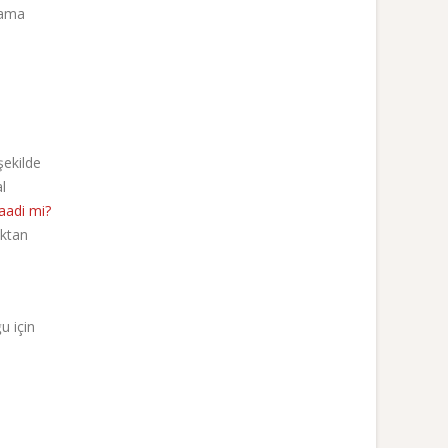
lama
şekilde
l
vaadi mi?
aktan
u için