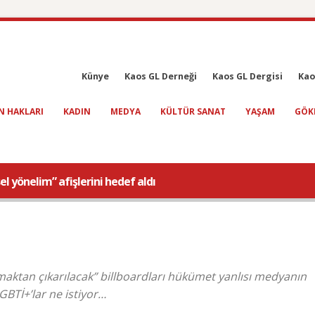
Künye
Kaos GL Derneği
Kaos GL Dergisi
Kao
N HAKLARI
KADIN
MEDYA
KÜLTÜR SANAT
YAŞAM
GÖK
l yönelim” afişlerini hedef aldı
maktan çıkarılacak” billboardları hükümet yanlısı medyanın
GBTİ+’lar ne istiyor…