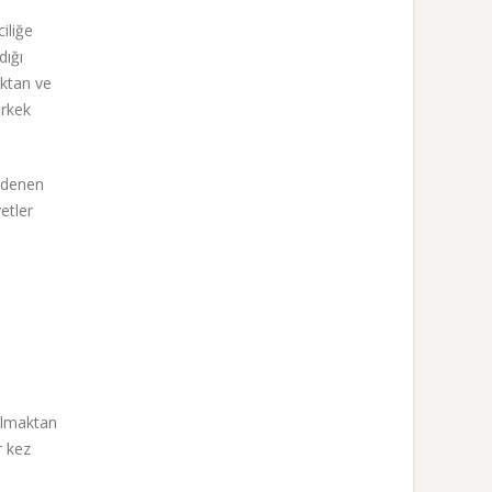
iliğe
dığı
aktan ve
erkek
r denen
etler
olmaktan
r kez