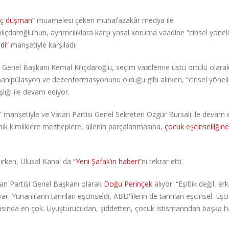
iç düşman”
muamelesi çeken muhafazakâr medya ile
ıçdaroğlu’nun, ayrımcılıklara karşı yasal koruma vaadine “cinsel yönel
di”
manşetiyle karşıladı.
P Genel Başkanı Kemal Kılıçdaroğlu, seçim vaatlerine üstü örtülü olara
 manipülasyon ve dezenformasyonunu olduğu gibi alırken, “cinsel yönel
şlığı ile devam ediyor.
i” manşetiyle ve Vatan Partisi Genel Sekreteri Özgür Bursalı ile devam 
ik kimliklere mezheplere, ailenin parçalanmasına,
çocuk eşcinselliğine
şırken, Ulusal Kanal da
“Yeni Şafak’ın haberi”
ni tekrar etti.
tan Partisi Genel Başkanı olarak
Doğu Perinçek
alıyor: “Eşitlik değil, er
ar. Yunanlıların tanrıları eşcinseldi, ABD'lilerin de tanrıları eşcinsel. Eşci
arasında en çok. Uyuşturucudan, şiddetten, çocuk istismarından başka h