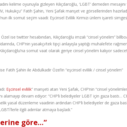
dını kelime oyunuyla gizleyen Kılıçdaroğlu, ‘LGBT’ demeden mesajını 
V, Hukukçu” Fatih Şahin, Yeni Şafak manşet ve görsellerinden hazırlad
un ilk somut seçim vaadi: Eşcinsel Evlilik Kırmızı ünlem işareti simges
r Özel ise twitter hesabından, Kılıçdaroğlu imzalı “cinsel yönelim” bill
ktidarında, CHP’nin yasakçı/tek tipçi anlayışla yaptığı muhalefete rağmen
ılıçdaroğlu’na somut vaat olarak geriye cinsel yönelim kalıyor sadece!
se Fatih Şahin ile Abdulkadir Özel’in “eşcinsel evlilik / cinsel yönelim”
adi:
Eşcinsel evlilik
” manşeti atan Yeni Şafak, CHP’nin “cinsel yönelimler
zını alamayıp devam ediyor: “CHP’li belediyeler LGBT için gaza bastı… 
elik yasal düzenleme vaadinin ardından CHP’li belediyeler de gaza bast
GBTİ’lerle ilgili adımlar atmaya başladı.”
berine göre…”