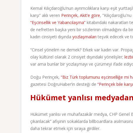
Kemal Kılıçdaroğlu’nun ayrımcılıklara karşı eşit yurttaşl
karşı” aklı veren
Perinçek, Akit’e göre
, “Kılıçdaroğlu'n
“Eşcinsellik ve Yabancılaşma”
kitabındaki nakaratları 
de nefretten başka yeni bir sözlerinin olmadığını da bi
kadın cinsiyeti dışında
yozlaşmaları
teşvik edecek ve t
“Cinsel yönelim ne demek? Erkek var kadın var. Propaga
olay kültürel olarak 2 cinsiyet dışındaki yönelişler;
lezbi
var ama bunlar bir yozlaşmayı ve çürümeyi ifade ediyo
Doğu Perinçek,
“Biz Türk toplumunu eşcinselliğe mi h
gazetesi DoğruHaber’in desteği de
“Perinçek bile karşı
Hükümet yanlısı medyadan
Hükümet yanlısı ve muhafazakâr medya, CHP Genel Baş
çıkarılacak” afişinin sokaklarda billboardlara asılmas
daha tekrar etmek için sıraya girdiler.