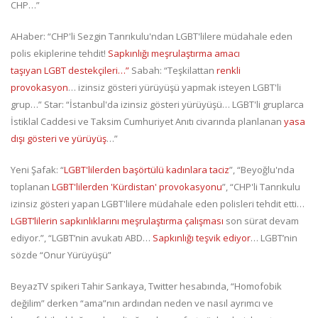
CHP…”
AHaber: “CHP'li Sezgin Tanrıkulu'ndan LGBT'lilere müdahale eden
polis ekiplerine tehdit!
Sapkınlığı meşrulaştırma amacı
taşıyan LGBT destekçileri
…”
Sabah: “Teşkilattan
renkli
provokasyon
… izinsiz gösteri yürüyüşü yapmak isteyen LGBT'li
grup…” Star: “İstanbul'da izinsiz gösteri yürüyüşü… LGBT'li gruplarca
İstiklal Caddesi ve Taksim Cumhuriyet Anıtı civarında planlanan
yasa
dışı gösteri ve yürüyüş
…”
Yeni Şafak: “
LGBT'lilerden başörtülü kadınlara taciz
”, “Beyoğlu'nda
toplanan
LGBT'lilerden 'Kürdistan' provokasyonu
”, “CHP'li Tanrıkulu
izinsiz gösteri yapan LGBT'lilere müdahale eden polisleri tehdit etti…
LGBT’lilerin sapkınlıklarını meşrulaştırma çalışması
son sürat devam
ediyor.”, “LGBT’nin avukatı ABD…
Sapkınlığı teşvik ediyor
… LGBT’nin
sözde “Onur Yürüyüşü”
BeyazTV spikeri Tahir Sarıkaya, Twitter hesabında, “Homofobik
değilim” derken “ama”nın ardından neden ve nasıl ayrımcı ve