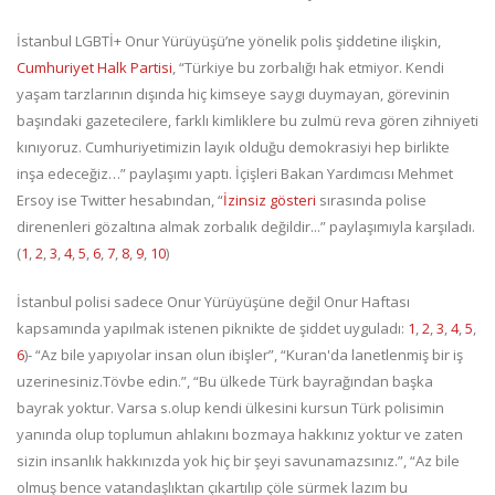
İstanbul LGBTİ+ Onur Yürüyüşü’ne yönelik polis şiddetine ilişkin,
Cumhuriyet Halk Partisi
, “Türkiye bu zorbalığı hak etmiyor. Kendi
yaşam tarzlarının dışında hiç kimseye saygı duymayan, görevinin
başındaki gazetecilere, farklı kimliklere bu zulmü reva gören zihniyeti
kınıyoruz. Cumhuriyetimizin layık olduğu demokrasiyi hep birlikte
inşa edeceğiz…” paylaşımı yaptı. İçişleri Bakan Yardımcısı Mehmet
Ersoy ise Twitter hesabından, “
İzinsiz gösteri
sırasında polise
direnenleri gözaltına almak zorbalık değildir...” paylaşımıyla karşıladı.
(
1
,
2
,
3
,
4
,
5
,
6
,
7
,
8
,
9
,
10
)
İstanbul polisi sadece Onur Yürüyüşüne değil Onur Haftası
kapsamında yapılmak istenen piknikte de şiddet uyguladı:
1
,
2
,
3
,
4
,
5
,
6
)- “Az bile yapıyolar insan olun ibişler”, “Kuran'da lanetlenmiş bir iş
uzerinesiniz.Tövbe edin.”, “Bu ülkede Türk bayrağından başka
bayrak yoktur. Varsa s.olup kendi ülkesini kursun Türk polisimin
yanında olup toplumun ahlakını bozmaya hakkınız yoktur ve zaten
sizin insanlık hakkınızda yok hiç bir şeyi savunamazsınız.”, “Az bile
olmuş bence vatandaşlıktan çıkartılıp çöle sürmek lazım bu