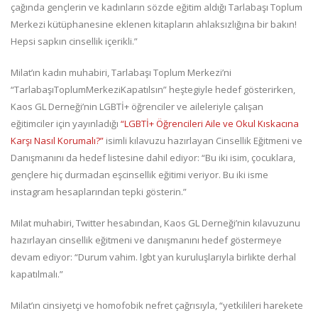
çağında gençlerin ve kadınların sözde eğitim aldığı Tarlabaşı Toplum
Merkezi kütüphanesine eklenen kitapların ahlaksızlığına bir bakın!
Hepsi sapkın cinsellik içerikli.”
Milat’ın kadın muhabiri, Tarlabaşı Toplum Merkezi’ni
“TarlabaşıToplumMerkeziKapatılsın” heştegiyle hedef gösterirken,
Kaos GL Derneği’nin LGBTİ+ öğrenciler ve aileleriyle çalışan
eğitimciler için yayınladığı
“LGBTİ+ Öğrencileri Aile ve Okul Kıskacına
Karşı Nasıl Korumalı?”
isimli kılavuzu hazırlayan Cinsellik Eğitmeni ve
Danışmanını da hedef listesine dahil ediyor: “Bu iki isim, çocuklara,
gençlere hiç durmadan eşcinsellik eğitimi veriyor. Bu iki isme
instagram hesaplarından tepki gösterin.”
Milat muhabiri, Twitter hesabından, Kaos GL Derneği’nin kılavuzunu
hazırlayan cinsellik eğitmeni ve danışmanını hedef göstermeye
devam ediyor: “Durum vahim. lgbt yan kuruluşlarıyla birlikte derhal
kapatılmalı.”
Milat’ın cinsiyetçi ve homofobik nefret çağrısıyla, “yetkilileri harekete