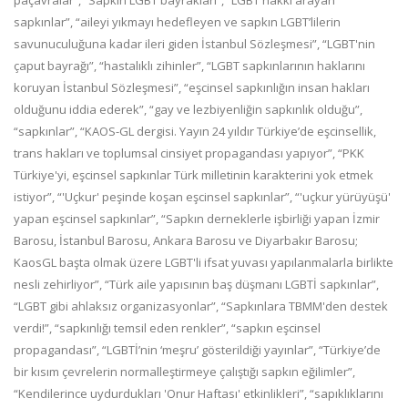
sapkınlar”, “aileyi yıkmayı hedefleyen ve sapkın LGBT’lilerin
savunuculuğuna kadar ileri giden İstanbul Sözleşmesi”, “LGBT'nin
çaput bayrağı”, “hastalıklı zihinler”, “LGBT sapkınlarının haklarını
koruyan İstanbul Sözleşmesi”, “eşcinsel sapkınlığın insan hakları
olduğunu iddia ederek”, “gay ve lezbiyenliğin sapkınlık olduğu”,
“sapkınlar”, “KAOS-GL dergisi. Yayın 24 yıldır Türkiye’de eşcinsellik,
trans hakları ve toplumsal cinsiyet propagandası yapıyor”, “PKK
Türkiye'yi, eşcinsel sapkınlar Türk milletinin karakterini yok etmek
istiyor”, “'Uçkur' peşinde koşan eşcinsel sapkınlar”, “'uçkur yürüyüşü'
yapan eşcinsel sapkınlar”, “Sapkın derneklerle işbirliği yapan İzmir
Barosu, İstanbul Barosu, Ankara Barosu ve Diyarbakır Barosu;
KaosGL başta olmak üzere LGBT'li ifsat yuvası yapılanmalarla birlikte
nesli zehirliyor”, “Türk aile yapısının baş düşmanı LGBTİ sapkınlar”,
“LGBT gibi ahlaksız organizasyonlar”, “Sapkınlara TBMM'den destek
verdi!”, “sapkınlığı temsil eden renkler”, “sapkın eşcinsel
propagandası”, “LGBTİ’nin ‘meşru’ gösterildiği yayınlar”, “Türkiye’de
bir kısım çevrelerin normalleştirmeye çalıştığı sapkın eğilimler”,
“Kendilerince uydurdukları 'Onur Haftası' etkinlikleri”, “sapıklıklarını