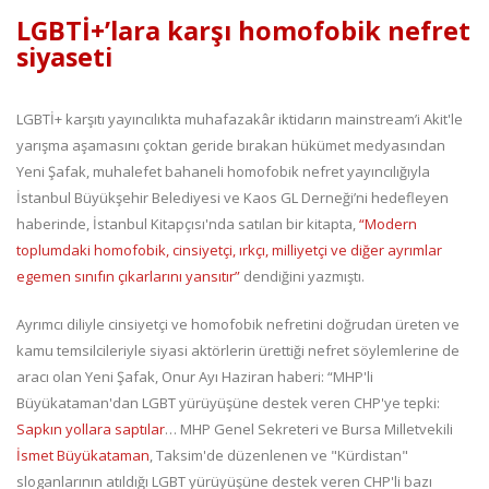
LGBTİ+’lara karşı homofobik nefret
siyaseti
LGBTİ+ karşıtı yayıncılıkta muhafazakâr iktidarın mainstream’i Akit'le
yarışma aşamasını çoktan geride bırakan hükümet medyasından
Yeni Şafak, muhalefet bahaneli homofobik nefret yayıncılığıyla
İstanbul Büyükşehir Belediyesi ve Kaos GL Derneği’ni hedefleyen
haberinde, İstanbul Kitapçısı'nda satılan bir kitapta,
“Modern
toplumdaki homofobik, cinsiyetçi, ırkçı, milliyetçi ve diğer ayrımlar
egemen sınıfın çıkarlarını yansıtır”
dendiğini yazmıştı.
Ayrımcı diliyle cinsiyetçi ve homofobik nefretini doğrudan üreten ve
kamu temsilcileriyle siyasi aktörlerin ürettiği nefret söylemlerine de
aracı olan Yeni Şafak, Onur Ayı Haziran haberi: “MHP'li
Büyükataman'dan LGBT yürüyüşüne destek veren CHP'ye tepki:
Sapkın yollara saptılar
… MHP Genel Sekreteri ve Bursa Milletvekili
İsmet Büyükataman
, Taksim'de düzenlenen ve "Kürdistan"
sloganlarının atıldığı LGBT yürüyüşüne destek veren CHP'li bazı