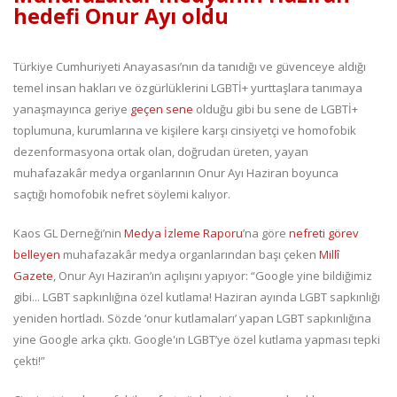
hedefi Onur Ayı oldu
Türkiye Cumhuriyeti Anayasası’nın da tanıdığı ve güvenceye aldığı
temel insan hakları ve özgürlüklerini LGBTİ+ yurttaşlara tanımaya
yanaşmayınca geriye
geçen sene
olduğu gibi bu sene de LGBTİ+
toplumuna, kurumlarına ve kişilere karşı cinsiyetçi ve homofobik
dezenformasyona ortak olan, doğrudan üreten, yayan
muhafazakâr medya organlarının Onur Ayı Haziran boyunca
saçtığı homofobik nefret söylemi kalıyor.
Kaos GL Derneği’nin
Medya İzleme Raporu
’na göre
nefreti görev
belleyen
muhafazakâr medya organlarından başı çeken
Millî
Gazete
, Onur Ayı Haziran’ın açılışını yapıyor: “Google yine bildiğimiz
gibi... LGBT sapkınlığına özel kutlama! Haziran ayında LGBT sapkınlığı
yeniden hortladı. Sözde ‘onur kutlamaları’ yapan LGBT sapkınlığına
yine Google arka çıktı. Google'ın LGBT’ye özel kutlama yapması tepki
çekti!”