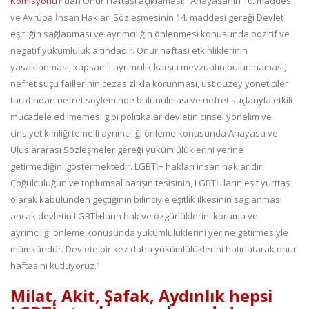
Komisyonu
’ndan Onur Haftası açıklaması: “Anayasanın 10. maddesi
ve Avrupa İnsan Hakları Sözleşmesinin 14. maddesi gereği Devlet
eşitliğin sağlanması ve ayrımcılığın önlenmesi konusunda pozitif ve
negatif yükümlülük altındadır. Onur haftası etkinliklerinin
yasaklanması, kapsamlı ayrımcılık karşıtı mevzuatın bulunmaması,
nefret suçu faillerinin cezasızlıkla korunması, üst düzey yöneticiler
tarafından nefret söyleminde bulunulması ve nefret suçlarıyla etkili
mücadele edilmemesi gibi politikalar devletin cinsel yönelim ve
cinsiyet kimliği temelli ayrımcılığı önleme konusunda Anayasa ve
Uluslararası Sözleşmeler gereği yükümlülüklerini yerine
getirmediğini göstermektedir. LGBTİ+ hakları insan haklarıdır.
Çoğulculuğun ve toplumsal barışın tesisinin, LGBTİ+ların eşit yurttaş
olarak kabulünden geçtiğinin bilinciyle eşitlik ilkesinin sağlanması
ancak devletin LGBTİ+ların hak ve özgürlüklerini koruma ve
ayrımcılığı önleme konusunda yükümlülüklerini yerine getirmesiyle
mümkündür. Devlete bir kez daha yükümlülüklerini hatırlatarak onur
haftasını kutluyoruz.”
Milat, Akit, Şafak, Aydınlık hepsi