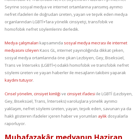
Seyrine sosyal medya ve internet ortamlarına yansımış ayrımcı
nefret ifadeleri ile doğrudan üreten, yayan ve teşvik eden medya
organlarından LGBTİ+’lara yönelik cinsiyetçi, transfobik ve
homofobik nefret söylemlerini derledik.
Medya çalışmaları
kapsamında
sosyal medya mecrası ile internet
medyasını izleyen
Kaos GL, internet yayıncılığında dikkat çeken,
sosyal medya ortamlarında öne çıkan Lezbiyen, Gey, Biseksüel,
Trans ve İnterseks (LGBTİ+) odaklı homofobik ve transfobik nefret
söylemi üreten ve yayan haberler ile mesajların takibini yaparak
kaydını tutuyor
.
Cinsel yönelim
,
cinsiyet kimliği
ve
cinsiyet ifadesi
ile LGBTİ (Lezbiyen,
Gey, Biseksüel, Trans, İnterseks) varoluşlara yönelik ayrımcı
yaklaşım, nefret söylemi üreten, yayan, teşvik eden, savunan ya da
haklı gösteren ifadeler içeren haber ve yorumları
aylık
dosyalarla
raporluyor.
Muhafazakâr medyanın Haziran