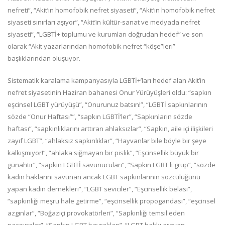
nefreti”, “Akit’in homofobik nefret siyaseti”, “Akit’in homofobik nefret
siyaseti sınırları aşıyor”, “Akit’in kültür-sanat ve medyada nefret
siyaseti”, “LGBTİ+ toplumu ve kurumları doğrudan hedef” ve son
olarak “Akit yazarlarından homofobik nefret “köşe”leri”
başlıklarından oluşuyor.
Sistematik karalama kampanyasıyla LGBTİ+’ları hedef alan Akit’in
nefret siyasetinin Haziran bahanesi Onur Yürüyüşleri oldu: “sapkın
eşcinsel LGBT yürüyüşü”, “Onurunuz batsın!”, “LGBTİ sapkınlarının
sözde “Onur Haftası””, “sapkın LGBTİ’ler”, “Sapkınların sözde
haftası”, “sapkınlıklarını arttıran ahlaksızlar”, “Sapkın, aile içi ilişkileri
zayıf LGBT”, “ahlaksız sapkınlıklar”, “Hayvanlar bile böyle bir şeye
kalkışmıyor!”, “ahlaka sığmayan bir pislik”, “Eşcinsellik büyük bir
günahtır”, “sapkın LGBTİ savunucuları”, “Sapkın LGBT'li grup”, “sözde
kadın haklarını savunan ancak LGBT sapkınlarının sözcülüğünü
yapan kadın dernekleri”, “LGBT seviciler”, “Eşcinsellik belası”,
“sapkınlığı meşru hale getirme”, “eşcinsellik propogandası”, “eşcinsel
azgınlar”, “Boğaziçi provokatörleri”, “Sapkınlığı temsil eden
paçavralar”, “Sapkın LGBT bayrakları”, “LGBT hakkı arayan