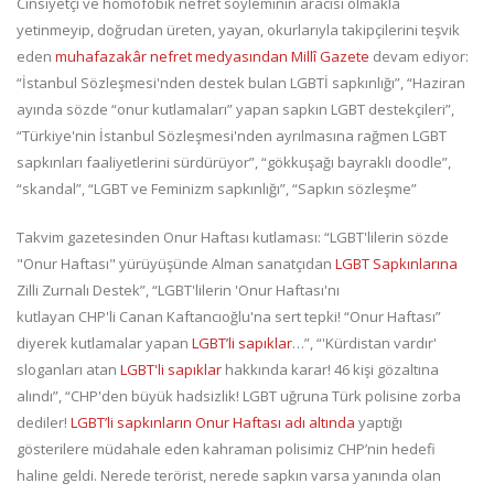
Cinsiyetçi ve homofobik nefret söyleminin aracısı olmakla
yetinmeyip, doğrudan üreten, yayan, okurlarıyla takipçilerini teşvik
eden
muhafazakâr nefret medyasından Millî Gazete
devam ediyor:
“İstanbul Sözleşmesi'nden destek bulan LGBTİ sapkınlığı”, “Haziran
ayında sözde “onur kutlamaları” yapan sapkın LGBT destekçileri”,
“Türkiye'nin İstanbul Sözleşmesi'nden ayrılmasına rağmen LGBT
sapkınları faaliyetlerini sürdürüyor”, “gökkuşağı bayraklı doodle”,
“skandal”, “LGBT ve Feminizm sapkınlığı”, “Sapkın sözleşme”
Takvim gazetesinden Onur Haftası kutlaması: “LGBT'lilerin sözde
"Onur Haftası" yürüyüşünde Alman sanatçıdan
LGBT Sapkınlarına
Zilli Zurnalı Destek”, “LGBT'lilerin 'Onur Haftası'nı
kutlayan CHP'li Canan Kaftancıoğlu'na sert tepki! “Onur Haftası”
diyerek kutlamalar yapan
LGBT’li sapıklar
…”, “'Kürdistan vardır'
sloganları atan
LGBT'li sapıklar
hakkında karar! 46 kişi gözaltına
alındı”, “CHP'den büyük hadsizlik! LGBT uğruna Türk polisine zorba
dediler!
LGBT’li sapkınların Onur Haftası adı altında
yaptığı
gösterilere müdahale eden kahraman polisimiz CHP’nin hedefi
haline geldi. Nerede terörist, nerede sapkın varsa yanında olan