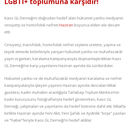
LGBTİ+ toplumuna karşıdır!
Kaos GL Derneği’ni doğrudan hedef alan hükümet yanlısı medyanın
cinsiyetçi ve homofobik nefreti
Haziran
boyunca elden ele devam
etti.
Cinsiyetçi, transfobik, homofobik nefret söylemi üretme, yayma ve
teşvik etmede birbirleriyle yarışan hükümet yanlısı ve muhafazakâr
yayın organları, karalama kampanyasıyla düşmanlaştırdıkları Kaos
GL Derneği’ne karşı yayınlarını Haziran ayında da sürdürdüler.
Hükümet yanlısı ve de muhafazakâr medyanın karalama ve nefret
kampanyalarıyla işleyen yayınını Haziran ayında devralan Milat
gazetesi, kadın muhabiri aracılığıyla Tarlabaşı Toplum Merkezi’nin
kadın kurucusunu fotoğraflarıyla hedef gösterirken, Kaos GL
Derneği, çalışmaları ve yayınlarını da hedef listesine dahil etti. Milat’la
birlikte Haziran ayında Yeni Akit, Yeni Şafak ve Aydınlık “köşe” yazıları
ve “haber”leriyle Kaos GL Derneği’ni hedef aldılar.