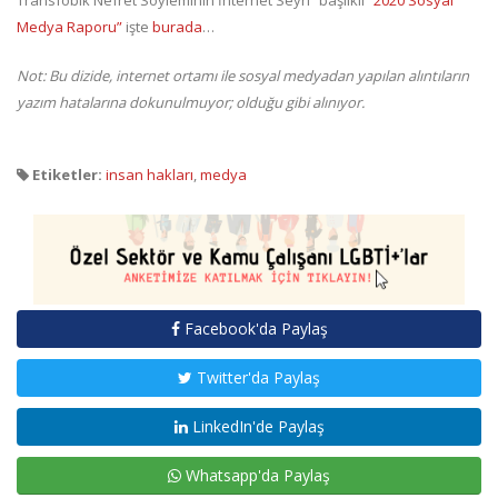
Transfobik Nefret Söyleminin İnternet Seyri” başlıklı
“2020 Sosyal
Medya Raporu”
işte
burada
…
Not: Bu dizide, internet ortamı ile sosyal medyadan yapılan alıntıların
yazım hatalarına dokunulmuyor; olduğu gibi alınıyor.
Etiketler:
insan hakları
,
medya
Facebook'da Paylaş
Twitter'da Paylaş
LinkedIn'de Paylaş
Whatsapp'da Paylaş