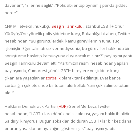
davarları”, “Ellerine sağlık”, “Polis abiler top oynamış parkta şiddet
nerde”
CHP Milletvekili, hukukçu
Sezgin Tanrıkulu
, İstanbul LGBTİ+ Onur
Yürüyüşü’ne yönelik polis şiddetine karşı, Bakanlığa hitaben, Twitter
hesabından, “Bu görüntülerdeki kamu görevlilerinin tümü suç
işlemiştir. Eğer talimatı siz vermediyseniz, bu görevliler hakkında bir
soruşturma başlatıp kamuoyuna duyuracak mısınız?” paylaşımı yaptı.
Sezgin Tanrıkulu devam etti: “Partimizin resmi hesabından yapılan
paylaşımda, Cumartesi günü LGBTI+ bireylere ve şiddete karşı
çıkanlara yaşatılanlar
zorbalık
olarak tarif edilmişti. Evet bence
zorbalığın çok ötesinde bir tutum aldı kolluk. Yani çok zalimce tutum
aldı.”
Halkların Demokratik Partisi
(HDP)
Genel Merkezi, Twitter
hesabından, “LGBTİ+’lara dönük polis saldırısı, yaşam hakkı ihlalidir.
Saldırıyı kınıyoruz. Bugün sokakları dolduran LGBTİ+’lar bir kez daha
onurun yasaklanamayacağını göstermiştir.” paylaşımı yaptı.