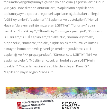
toplumda yaygınlaştırmaya çalışan yoldan çıkmış eşcinseller”, “'Onur
yürüyüşü'nde direnen onursuzlar!”, “Sapkınların sapıklıklarını
topluma yayma çabası”, “eşcinsel sapıkların ağababaları”, “illegal”,
“LGBT eylemleri”, “sapkınlar”, “Sapkınlar ve destekçileri”, “Her yıl
Haziran’da aynı rezilliğe imza atan LGBT’liler”, ““onur ayı” adını
verdikleri ‘İbnelik’ Ayı’”, “"İbnelik Ayı"nı simgeleyen tişört”, “Onursuz
LGBTi’liler”, “LGBTİ sapkınlar”, “ahlaksızlık”, “normalleştirmek”,
“kepazelik”, “numara”, “helak”, “Hiçbir ahlak mefhumu ve kutsalı
olmayan homolar”, “Milli güvenliğe tehdit”, “çocuklara LGBTİ
sapkınlığı ve PKK propagandası”, “Küresel çete LGBTİ+”, “kirli ve
sapkın projeler”, “Müslüman çocukları hedef seçen LGBTi+’nin
tuzakları”, “Yazarları eşcinsel sapıklardan oluşan Kaos Gl”,
“sapıkların yayın organı 'Kaos Gl'”...