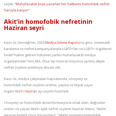
seçtik:
“Muhafazakâr köşe yazarları her haltlarını homofobik nefret
harcıyla karıyor”
Akit’in homofobik nefretinin
Haziran seyri
Kaos GL Derneği’nin, 2020
Medya İzleme Raporu
’na göre, sistematik
karalama ve nefret kampanyalarıyla LGBTİ+’ları ve LGBTİ+ örgütlerini
hedef haline getiren hükümet yanlısı muhafazakâr medya
organlarından Yeni Akit, Onur Ayı Haziran boyunca ayrımcı diliyle
nefret söylemi üretmeye devam etti.
Kaos GL, medya çalışmaları kapsamında, cinsiyetçi ve
homofobik nefret söylemi üretme, yayma ve teşvik yayın
organı Akit’in
Haziran
ayı seyrini hazırladı.
Cinsiyetçi ve homofobik dezenformasyona ortak olan, doğrudan
üreten ve yayan Akit’in aylık nefret söylemi Haziran listesi, “Akit’in
Haziran hedefi Onur Yürüyüşleri”, “Akit’in cinsiyetçi-homofobik