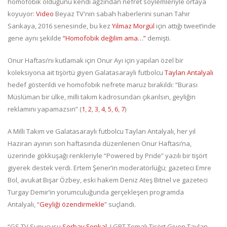
homofobik olduğunu kendi ağzından nefret söylemleriyle ortaya
koyuyor:
Video
Beyaz TV'nin sabah haberlerini sunan Tahir
Sarıkaya, 2016 senesinde, bu kez
Yılmaz Morgül
için attığı tweet’inde
gene aynı şekilde
“Homofobik değilim ama…”
demişti.
Onur Haftası’nı kutlamak için Onur Ayı için yapılan özel bir
koleksiyona ait tişörtü giyen Galatasaraylı futbolcu
Taylan Antalyalı
hedef gösterildi ve homofobik nefrete maruz bırakıldı: “Burası
Müslüman bir ülke, milli takım kadrosundan çıkarılsın, geyliğin
reklamını yapamazsın” (
1
,
2
,
3
,
4
,
5
,
6
,
7
)
A Milli Takım ve Galatasaraylı futbolcu Taylan Antalyalı, her yıl
Haziran ayının son haftasında düzenlenen Onur Haftası’na,
üzerinde gökkuşağı renkleriyle “Powered by Pride” yazılı bir tişört
giyerek destek verdi. Ertem Şener’in moderatörlüğü; gazeteci Emre
Bol, avukat Bışar Özbey, eski hakem Deniz Ateş Bitnel ve gazeteci
Turgay Demir’in yorumculuğunda gerçekleşen programda
Antalyalı, “
Geyliği özendirmekle
” suçlandı.
“GS TV Sunucusu
Serbay Şenkal
, LGBT Temalı Tişört Giyen Taylan