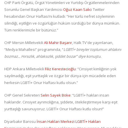
CHP Parti Örgütü, Örgüt Yönetimleri ve Yurtdışı Örgütlenmelerinden
Sorumlu Genel Başkan Yardımcısı
Oğuz Kaan Salıc
ı Twitter
hesabından Onur Haftası’nı kutladı: “Her türlü nefret söyleminin
silindiği, eşitliğin ve özgürlüğün hüküm sürdüğü bir dünya mümkün.
Tüm renklerimizle bir bütünüz.”
CHP Mersin Milletvekili
Ali Mahir Başarır
, Halk TV'de yayınlanan,
“Medya Mahallesi” programında, “
LGBTİ+ bireyler toplumun ahlakını
bozmaz... Hırsızlık, ahlaksızlık, şiddet bozar” diye konuştu.
HDP Ankara Milletvekili
Filiz Kerestecioğlu
: “Cinsiyet kimliğinin yok
sayılmadığı, eşit yurttaşlık ve özgür bir dünya için mücadele eden
herkesin LGBTİ+ Onur Haftası kutlu olsun.”
CHP Genel Sekreteri
Selin Sayek Böke
: “LGBTİ+ hakları insan
haklarıdır. Cinsiyet ayrımcılığına, şiddete, ötekileştirmeye karşı eşit
yurttaşlığı savunuyoruz. LGBTİ+ Onur Haftası kutlu olsun!”
Diyarbakır Barosu
İnsan Hakları Merkezi LGBTİ+ Hakları