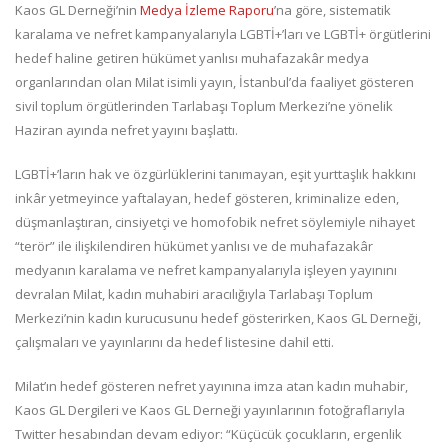
Kaos GL Derneği’nin
Medya İzleme Raporu
’na göre, sistematik
karalama ve nefret kampanyalarıyla LGBTİ+’ları ve LGBTİ+ örgütlerini
hedef haline getiren hükümet yanlısı muhafazakâr medya
organlarından olan Milat isimli yayın, İstanbul’da faaliyet gösteren
sivil toplum örgütlerinden Tarlabaşı Toplum Merkezi’ne yönelik
Haziran ayında nefret yayını başlattı.
LGBTİ+’ların hak ve özgürlüklerini tanımayan, eşit yurttaşlık hakkını
inkâr yetmeyince yaftalayan, hedef gösteren, kriminalize eden,
düşmanlaştıran, cinsiyetçi ve homofobik nefret söylemiyle nihayet
“terör” ile ilişkilendiren hükümet yanlısı ve de muhafazakâr
medyanın karalama ve nefret kampanyalarıyla işleyen yayınını
devralan Milat, kadın muhabiri aracılığıyla Tarlabaşı Toplum
Merkezi’nin kadın kurucusunu hedef gösterirken, Kaos GL Derneği,
çalışmaları ve yayınlarını da hedef listesine dahil etti.
Milat’ın hedef gösteren nefret yayınına imza atan kadın muhabir,
Kaos GL Dergileri ve Kaos GL Derneği yayınlarının fotoğraflarıyla
Twitter hesabından devam ediyor: “Küçücük çocukların, ergenlik