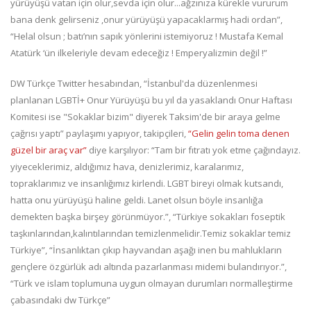
yürüyüşü vatan için olur,sevda için olur...ağzınıza kürekle vururum
bana denk gelirseniz ,onur yürüyüşü yapacaklarmış hadi ordan”,
“Helal olsun ; batı’nın sapık yönlerini istemiyoruz ! Mustafa Kemal
Atatürk ‘ün ilkeleriyle devam edeceğiz ! Emperyalizmin değil !”
DW Türkçe Twitter hesabından, “İstanbul'da düzenlenmesi
planlanan LGBTİ+ Onur Yürüyüşü bu yıl da yasaklandı Onur Haftası
Komitesi ise "Sokaklar bizim" diyerek Taksim'de bir araya gelme
çağrısı yaptı” paylaşımı yapıyor, takipçileri,
“Gelin gelin toma denen
güzel bir araç var”
diye karşılıyor: “Tam bir fıtratı yok etme çağındayız.
yiyeceklerimiz, aldığımız hava, denizlerimiz, karalarımız,
topraklarımız ve insanlığımız kirlendi. LGBT bireyi olmak kutsandı,
hatta onu yürüyüşü haline geldi. Lanet olsun böyle insanlığa
demekten başka birşey görünmüyor.”, “Türkiye sokakları foseptik
taşkınlarından,kalıntılarından temizlenmelidir.Temiz sokaklar temiz
Türkiye”, “İnsanlıktan çıkıp hayvandan aşağı inen bu mahlukların
gençlere özgürlük adı altında pazarlanması midemi bulandırıyor.”,
“Türk ve islam toplumuna uygun olmayan durumları normalleştirme
çabasındaki dw Türkçe”