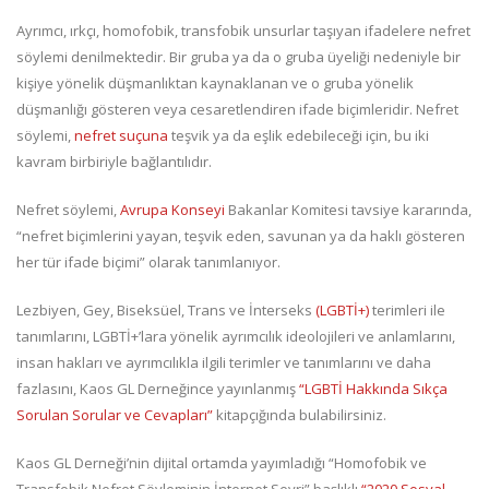
Ayrımcı, ırkçı, homofobik, transfobik unsurlar taşıyan ifadelere nefret
söylemi denilmektedir. Bir gruba ya da o gruba üyeliği nedeniyle bir
kişiye yönelik düşmanlıktan kaynaklanan ve o gruba yönelik
düşmanlığı gösteren veya cesaretlendiren ifade biçimleridir. Nefret
söylemi,
nefret suçuna
teşvik ya da eşlik edebileceği için, bu iki
kavram birbiriyle bağlantılıdır.
Nefret söylemi,
Avrupa Konseyi
Bakanlar Komitesi tavsiye kararında,
“nefret biçimlerini yayan, teşvik eden, savunan ya da haklı gösteren
her tür ifade biçimi” olarak tanımlanıyor.
Lezbiyen, Gey, Biseksüel, Trans ve İnterseks
(LGBTİ+)
terimleri ile
tanımlarını, LGBTİ+’lara yönelik ayrımcılık ideolojileri ve anlamlarını,
insan hakları ve ayrımcılıkla ilgili terimler ve tanımlarını ve daha
fazlasını, Kaos GL Derneğince yayınlanmış
“LGBTİ Hakkında Sıkça
Sorulan Sorular ve Cevapları”
kitapçığında bulabilirsiniz.
Kaos GL Derneği’nin dijital ortamda yayımladığı “Homofobik ve