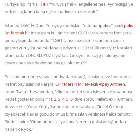
Türkiye İşçi Partisi
(TİP)
: “Yürüyüş hakkı engellenemez. Ayrımcılığa ve
nefret suçlarına karşı eşitlik inadımız kazanacak.”
İstanbul LGBTİ+ Onur Yürüyüşü’ne ilişkin, “ottomanpolice” isimli
polis
üniformalı
bir instagram kullanıcısının LGBTİ+'lara karşı nefret içerikli
bir paylaşımda bulundu: “LGBT (cinsel özürlü)= insanların izinsiz
gösteri yürüyüşüne müdahale ediyoruz. Güzel ülkemiz yüz karaları
utanmadan ONURLUYUZ diyorlar.. Cinsiyetine saygısı olmayanın
çevresine veya devletine saygısı olur mu??”
Polis memurunun sosyal medyadan yaptığı cinsiyetçi ve homofobik
nefret paylaşımına karşılık
CHP Mersin Milletvekili Alpay Antmen
,
kendi Twitter hesabından, “Kim bu nefret suçu işleyen ve vatandaşı
hedef gösteren polis?” (
1
,
2
,
3
,
4
,
5
,
6
) diye sordu. Milletvekili Antmen,
devem etti: “Onur Yürüyüşüne katılan insanlara (Cinsel Özürlü)
diyebilecek kadar gözü dönmüş birine silah verilmesi halka tehdittir.
Bir de ismine 'Ottomanpolice' yazmış. Nerenin polisi olduğundan
haberi de yok.”