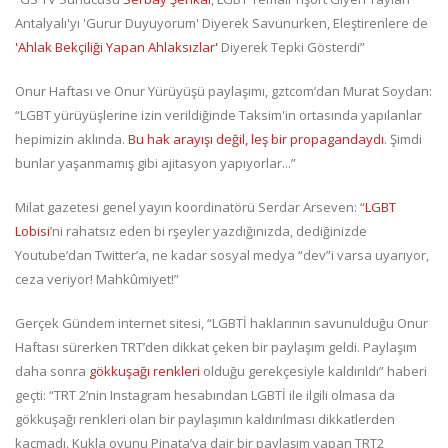
Antalyalı'yı 'Gurur Duyuyorum' Diyerek Savunurken, Eleştirenlere de
'Ahlak Bekçiliği Yapan Ahlaksızlar'
Diyerek Tepki Gösterdi”
Onur Haftası ve Onur Yürüyüşü paylaşımı, gztcom’dan Murat Soydan:
“LGBT yürüyüşlerine izin verildiğinde Taksim'in ortasında yapılanlar
hepimizin aklında.
Bu hak arayışı değil, leş bir propagandaydı
. Şimdi
bunlar yaşanmamış gibi ajitasyon yapıyorlar...”
Milat gazetesi genel yayın koordinatörü Serdar Arseven: “
LGBT
Lobisi
’ni rahatsız eden bi rşeyler yazdığınızda, dediğinizde
Youtube’dan Twitter’a, ne kadar sosyal medya “dev”i varsa uyarıyor,
ceza veriyor! Mahkûmiyet!”
Gerçek Gündem internet sitesi, “LGBTİ haklarının savunulduğu Onur
Haftası sürerken TRT’den dikkat çeken bir paylaşım geldi. Paylaşım
daha sonra
gökkuşağı renkleri
olduğu gerekçesiyle kaldırıldı” haberi
geçti: “TRT 2’nin Instagram hesabından LGBTİ ile ilgili olmasa da
gökkuşağı renkleri olan bir paylaşımın kaldırılması dikkatlerden
kaçmadı. Kukla oyunu Pinata’ya dair bir paylaşım yapan TRT2