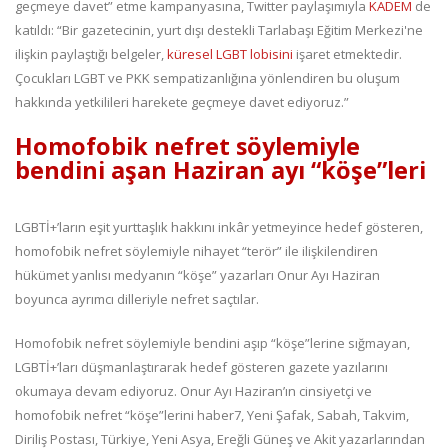
geçmeye davet” etme kampanyasına, Twitter paylaşımıyla
KADEM
de
katıldı: “Bir gazetecinin, yurt dışı destekli Tarlabaşı Eğitim Merkezi'ne
ilişkin paylaştığı belgeler,
küresel LGBT lobisini
işaret etmektedir.
Çocukları LGBT ve PKK sempatizanlığına yönlendiren bu oluşum
hakkında yetkilileri harekete geçmeye davet ediyoruz.”
Homofobik nefret söylemiyle
bendini aşan Haziran ayı “köşe”leri
LGBTİ+’ların eşit yurttaşlık hakkını inkâr yetmeyince hedef gösteren,
homofobik nefret söylemiyle nihayet “terör” ile ilişkilendiren
hükümet yanlısı medyanın “köşe” yazarları Onur Ayı Haziran
boyunca ayrımcı dilleriyle nefret saçtılar.
Homofobik nefret söylemiyle bendini aşıp “köşe”lerine sığmayan,
LGBTİ+’ları düşmanlaştırarak hedef gösteren gazete yazılarını
okumaya devam ediyoruz. Onur Ayı Haziran’ın cinsiyetçi ve
homofobik nefret “köşe”lerini haber7, Yeni Şafak, Sabah, Takvim,
Diriliş Postası, Türkiye, Yeni Asya, Ereğli Güneş ve Akit yazarlarından