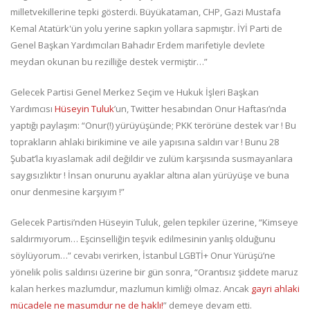
milletvekillerine tepki gösterdi. Büyükataman, CHP, Gazi Mustafa
Kemal Atatürk'ün yolu yerine sapkın yollara sapmıştır. İYİ Parti de
Genel Başkan Yardımcıları Bahadır Erdem marifetiyle devlete
meydan okunan bu rezilliğe destek vermiştir…”
Gelecek Partisi Genel Merkez Seçim ve Hukuk İşleri Başkan
Yardımcısı
Hüseyin Tuluk
’un, Twitter hesabından Onur Haftası’nda
yaptığı paylaşım: “Onur(!) yürüyüşünde; PKK terörüne destek var ! Bu
toprakların ahlaki birikimine ve aile yapısına saldırı var ! Bunu 28
Şubat’la kıyaslamak adil değildir ve zulüm karşısında susmayanlara
saygısızlıktır ! İnsan onurunu ayaklar altına alan yürüyüşe ve buna
onur denmesine karşıyım !”
Gelecek Partisi’nden Hüseyin Tuluk, gelen tepkiler üzerine, “Kimseye
saldırmıyorum… Eşcinselliğin teşvik edilmesinin yanlış olduğunu
söylüyorum…” cevabı verirken, İstanbul LGBTİ+ Onur Yürüşü’ne
yönelik polis saldırısı üzerine bir gün sonra, “Orantısız şiddete maruz
kalan herkes mazlumdur, mazlumun kimliği olmaz. Ancak
gayri ahlaki
mücadele ne masumdur ne de haklı!
” demeye devam etti.