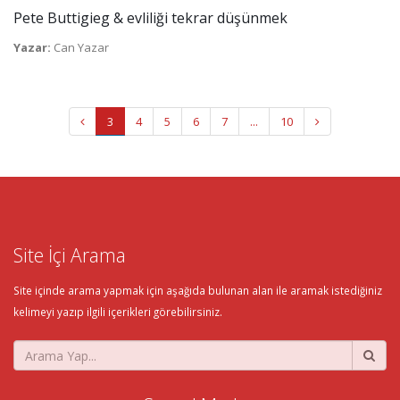
Pete Buttigieg & evliliği tekrar düşünmek
Yazar:
Can Yazar
3
4
5
6
7
...
10
Site İçi Arama
Site içinde arama yapmak için aşağıda bulunan alan ile aramak istediğiniz
kelimeyi yazıp ilgili içerikleri görebilirsiniz.