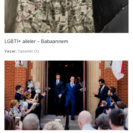
LGBTİ+ aileler – Babaannem
Yazar:
Yasemin Öz