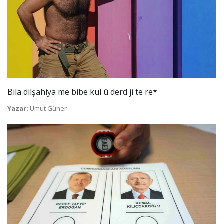
Bila dilşahiya me bibe kul û derd ji te re*
Yazar:
Umut Güner