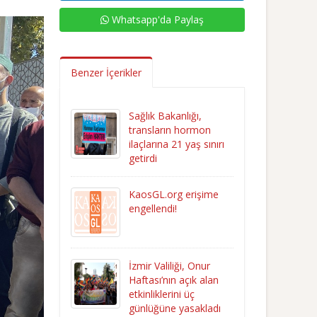
Whatsapp'da Paylaş
Benzer İçerikler
Sağlık Bakanlığı,
transların hormon
ilaçlarına 21 yaş sınırı
getirdi
KaosGL.org erişime
engellendi!
İzmir Valiliği, Onur
Haftası’nın açık alan
etkinliklerini üç
günlüğüne yasakladı