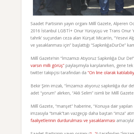
Saadet Partisinin yayın organı Millî Gazete, Alperen O
2016 İstanbul LGBTİ+ Onur Yürüyüşü ve Trans Onur 
tahrik’ suçundan ceza alan Kürşat Mican’ın, “Yesevi Al
ve yasaklanması için” başlattığı “SapkınlığaDurDe” k
Millî Gazete’nin “İmzamızı Atıyoruz Sapkınlığa Dur De
varsın milli görüş”
paylaşımıyla karşılanırken, gene tek
twitter takipçisi tarafından da
“On line olarak katılabil
Bekir Şirin imzalı, “İmzamızı atıyoruz sapkınlığa dur d
adet “yorum” alırken, “Akli Selim” isimli bir Millî Gaz
Millî Gazete, “manşet” haberine, “Konuya dair yapılan 
imzasıyla “tırnak”tan vazgeçip daha baştan “imza” at
faaliyetlerinin durdurulması ve yasaklanması
amacıyla”
Saadet Partisinin yayın organı (
1
,
2
) tarafından “İmza