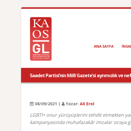
ANA SAYFA
INSA
Saadet Partisi’nin Millî Gazete’si ayrımcılık ve n
08/09/2021 |
Yazar:
Ali Erol
LGBTİ+ onur yürüyüşlerini tehdit etmekten yar
kampanyasında muhafazakâr imzalar sıraya gi