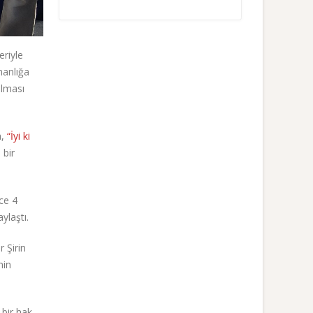
eriyle
manlığa
ulması
a,
“İyi ki
 bir
ece 4
ylaştı.
 Şirin
nin
bir hak