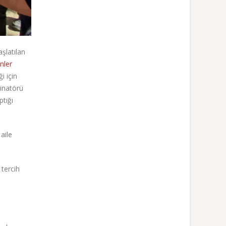
şlatılan
nler
i için
dinatörü
tığı
aile
 tercih