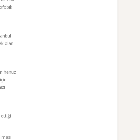
ofobik
tanbul
ek olan
n henüz
için
ızı
ettiği
ulması