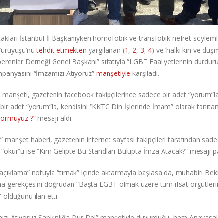
cakları İstanbul İl Başkanıyken homofobik ve transfobik nefret söyleml
Yürüyüşü’nü
tehdit etmekten
yargılanan (
1
,
2
,
3
,
4
) ve ‘halkı kin ve düş
perenler Derneği Genel Başkanı” sıfatıyla “LGBT Faaliyetlerinin durdur
ampanyasını “İmzamızı Atıyoruz”
manşetiyle
karşıladı.
!” manşeti, gazetenin facebook takipçilerince sadece bir adet “yorum”l
 bir adet “yorum”la, kendisini “KKTC Din İşlerinde İmam” olarak tanıtan
iyormuyuz ?”
mesajı aldı.
e!” manşet haberi, gazetenin internet sayfası takipçileri tarafından sad
ete “okur”u ise “Kim Gelipte Bu Standları Bulupta İmza Atacak?” mesajı pa
açıklama” notuyla “tırnak” içinde aktarmayla başlasa da, muhabiri Bekir
ma gerekçesini doğrudan “Başta LGBT olmak üzere tüm ifsat örgütleri
 olduğunu ilan etti.
mızı Atıyoruz Sapkınlığa Dur De!” manşetiyle duyurduğu, hem Anayasal 