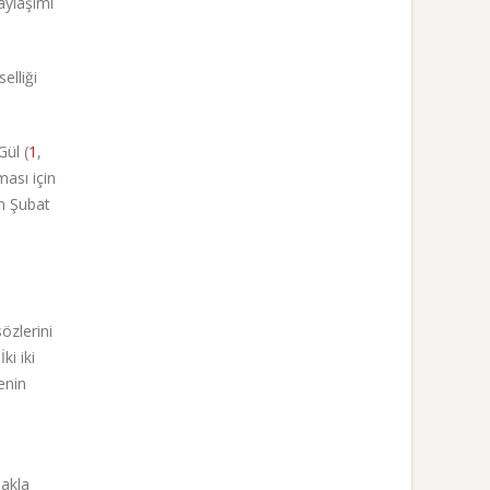
paylaşımı
elliği
ül (
1
,
ması için
in Şubat
özlerini
ki iki
enin
makla