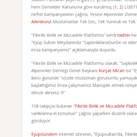
hem Dernekler Kanunu’na göre kurulmuş (
1
,
2
) LGBTİ
nefret kampanyasının çağrısı, Yesevi Alperenler Derne
Ailenikoru!
Müslümanlar Tek Ses, Tek Yumruk ve Tek V
“Fikirde Birlik ve Mücadele Platformu” isimli
twitter
hes
“Eyüp Sultan Meydanında “SapkınlıklaraDurDe ve Ailen
imza kampanyamız” açıklamasıyla duyurdu.
“Fikirde Birlik ve Mücadele Platformu olarak; "Sapkınlı
Alperenler Derneği Genel Başkanı
Kürşat Mican
ise “
ikinci gününde “sözde müslüman görünümlü yumuşaklar” de
başlattığımız İmza çalışmamızı Manüpile etmek istey
elinize alırsınız..!!!”
158 takipçisi bulunan
“Fikirde Birlik ve Mücadele Plat
varlıklarına el konulsun" çağrısı yaparken düzenli olar
görülüyor.
EyüpGündem
internet sitesinin, “Eyüpsultan'da, Fikir