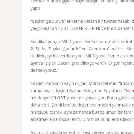
Dernekler aracılığıyla cinsiyetsizliğin, ahlak dışı birlik
yaptı.
“SapkınlığaDurDe” etiketine katılan bir twitter hesabı 
yaygınlaştıran LGBT DERNEKLERİNİ ve buna benzer büt
Sendikal gongo Mil Diyanet Sen’siz homofobik nefret 
2
,
3
) de, “Sapkınlığadurde” ve “Ailenikoru” twitter etik
ilk dilekçeyi biz verdik diyor: “Mil Diyanet Sen olarak 
ayında İçişleri Bakanlığına dilekçe verdik. O gün hiçbir
destekliyoruz.”
Saadet Partisinin yayın organı Millî Gazete’nin “İmzamı
kampanyası, İçişleri Bakanı Süleyman Soylu’nun,
“İnan
hatırlatıyor: “LGBT'yi dinimiz yasaklıyor. Bana göre sapk
daha dört. Şimdi ben bu değerlendirmeleri yapmakla mük
mensubu olarak, aynı zamanda bu toplumun bir ferdi 
anlatmakla da mükellefim. Dinim de bunu emrediyor.”
Ayrımcılık yasağı ve eşitlik ilkesi gereğince vatandaşın