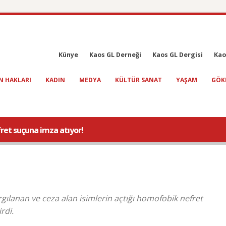
Künye
Kaos GL Derneği
Kaos GL Dergisi
Kao
N HAKLARI
KADIN
MEDYA
KÜLTÜR SANAT
YAŞAM
GÖK
efret suçuna imza atıyor!
gılanan ve ceza alan isimlerin açtığı homofobik nefret
rdi.