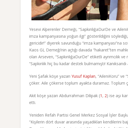
Yesevi Alperenler Derneği, “SapkınlığaDurDe ve Ailen
imza kampanyasına yoğun ilgi” gösterildiğini söylediği, 
gericidir!” diyerek savunduğu “imza kampanyası”na sosy
Kaos GL Derneği’nin açtığı davada “hakaret”ten mah
olan Arseven, “SapkınlığaDurDe” etiketli ayrımcılık 
“Sapkınlık hiç bu kadar destek bulmamıştı! Kanıksandı a
Yeni Şafak köşe yazarı
Yusuf Kaplan
, “AileniKoru” ve 
çöker. Aile çökerse toplum ayakta duramaz. Toplum çöker
Akit köşe yazarı Abdurrahman Dilipak (
1
,
2
) ise aşı k
etti.
Yeniden Refah Partisi Genel Merkez Sosyal İşler Başkan
“Kişilerin dört duvar arasında yaşadıkları kendilerini ba