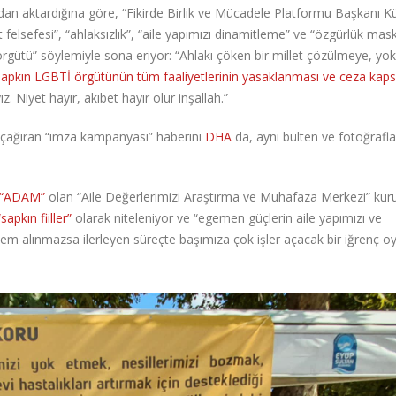
’dan aktardığına göre, “Fikirde Birlik ve Mücadele Platformu Başkanı K
elsefesi”, “ahlaksızlık”, “aile yapımızı dinamitleme” ve “özgürlük mask
rgütü” söylemiyle sona eriyor: “Ahlakı çöken bir millet çözülmeye, yok
sapkın LGBTİ örgütünün tüm faaliyetlerinin yasaklanması ve ceza kap
Niyet hayır, akıbet hayır olur inşallah.”
a çağıran “imza kampanyası” haberini
DHA
da, aynı bülten ve fotoğraflar
“ADAM”
olan “Aile Değerlerimizi Araştırma ve Muhafaza Merkezi” kur
“sapkın fiiller”
olarak niteleniyor ve “egemen güçlerin aile yapımızı ve
em alınmazsa ilerleyen süreçte başımıza çok işler açacak bir iğrenç o