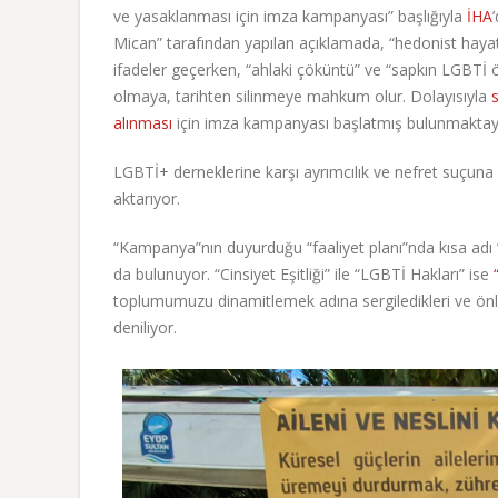
ve yasaklanması için imza kampanyası” başlığıyla
İHA
Mican” tarafından yapılan açıklamada, “hedonist hayat f
ifadeler geçerken, “ahlaki çöküntü” ve “sapkın LGBTİ ö
olmaya, tarihten silinmeye mahkum olur. Dolayısıyla
alınması
için imza kampanyası başlatmış bulunmaktayız. 
LGBTİ+ derneklerine karşı ayrımcılık ve nefret suçun
aktarıyor.
“Kampanya”nın duyurduğu “faaliyet planı”nda kısa adı
da bulunuyor. “Cinsiyet Eşitliği” ile “LGBTİ Hakları” ise
toplumumuzu dinamitlemek adına sergiledikleri ve önl
deniliyor.