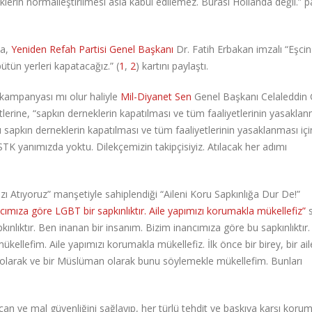
teliklerin normalleştirilmesi asla kabul edilemez. Burası Hollanda değil.” 
da,
Yeniden Refah Partisi Genel Başkanı
Dr. Fatih Erbakan imzalı “Eşcins
ün yerleri kapatacağız.” (
1
,
2
) kartını paylaştı.
kampanyası mı olur haliyle
Mil-Diyanet Sen
Genel Başkanı Celaleddin G
etlerine, “sapkın derneklerin kapatılması ve tüm faaliyetlerinin yasaklan
bu sapkın derneklerin kapatılması ve tüm faaliyetlerinin yasaklanması iç
 STK yanımızda yoktu. Dilekçemizin takipçisiyiz. Atılacak her adımı
zı Atıyoruz” manşetiyle sahiplendiği “Aileni Koru Sapkınlığa Dur De!”
cımıza göre LGBT bir sapkınlıktır. Aile yapımızı korumakla mükellefiz”
s
ınlıktır. Ben inanan bir insanım. Bizim inancımıza göre bu sapkınlıktır. İ
ellefim. Aile yapımızı korumakla mükellefiz. İlk önce bir birey, bir ail
olarak ve bir Müslüman olarak bunu söylemekle mükellefim. Bunları
 can ve mal güvenliğini sağlayıp, her türlü tehdit ve baskıya karşı koru