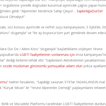
+ örgütlerine yönelik doğrudan kurumsal ayrımcılık çağrısı yapan hom
ği’nden geldi: “Alperenler Neslimize Sahip Çıkıyor…
SapkınlığaDurDe!
ücut Olmalıyız!”
abı, söz konusu ayrımcılık ve nefret suçu kampanyasını, 5 Eylül’de, İs
iKoru” sloganıyla” ve “bir ay boyunca tüm yurt genelinde devam edec
klara Dur De / Aileni Koru" sloganıyla” başlattıklarını söyleyen Yesevi
Eyüpsultan'da
LGBTİ faaliyetlerinin sonlanması için
imza kampanyası”nı
diği birilerini tehdit etti: “Sapkınların Aktivitelerinin yasaklanması 
en
sözde müslüman görünümlü yumuşaklar adam olun
yoksa ayakların
formu”
twitter hesabının, "Sapıklığı savunan STK'lar YASAKLANSIN mal
ak “Kürşat Mican” ile “Yesevi Alperenler Derneği” paylaşımlarını retweet 
de Birlik ve Mücadele Platformu tarafından LGBTİ faaliyetlerinin durdur