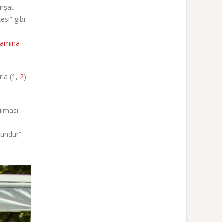
ürşat
esi” gibi
samına
la (
1
,
2
)
ulması
yundur”