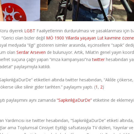
iKoru diyerek
LGBT
Faaliyetlerinin durdurulması ve yasaklanması için ba
“Gerici olan bizler değil
MÖ 1900 Yıllarda yaşayan Lut kavmine özene
al medyada “ilgi” gösteren isimler arasında, eşcinsellere “sapık” dediğ
kum olan
Serdar Arseven
de bulunuyor. Artık, Milat’ın genel yayın koor
ve nefret suçuna çağrı yapan “imza kampanyası”na
twitter
hesabından yap
deta!” paylaşımıyla katıldı.
“SapkınlığaDurDe” etiketleri altında twitter hesabından, “Akîde çökerse, 
se ülke silinir gider tarihten.” paylaşımı yaptı. (
1
,
2
)
arşıtı paylaşımını aynı zamanda
“SapkınlığaDurDe”
etiketine de eklemeyi
 Yardımcısı ise twitter hesabından, “SapkınlığaDurDe” etiketi altında,
ğlar ama Toplumsal Cinsiyet Eşitliği safsatasıyla TV dizileri, Yayınlar ve