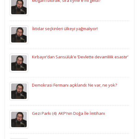
Mogan’ı bitirdik; sıra Eymir’e mi geldi?
İktidar seçkinleri ülkeyi yağmalıyor!
Kırbayır’dan Sarısülük’e ‘Devlette devamlılık esastır’
Demokrasi Fermanı açıklandı: Ne var, ne yok?
Gezi Parkı (4)  AKP’nin Doğa İle İmtihanı