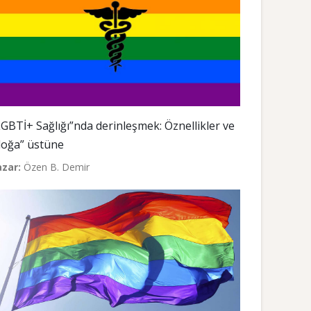
LGBTİ+ Sağlığı”nda derinleşmek: Öznellikler ve
doğa” üstüne
azar:
Özen B. Demir