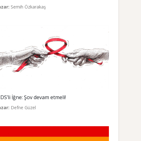
azar:
Semih Özkarakaş
IDS’li İğne: Şov devam etmeli!
azar:
Defne Güzel