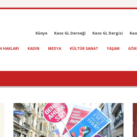
Künye
Kaos GL Derneği
Kaos GL Dergisi
Kao
N HAKLARI
KADIN
MEDYA
KÜLTÜR SANAT
YAŞAM
GÖK