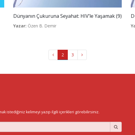
Dünyanın Çukuruna Seyahat: HIV’le Yaşamak (9)
D
Yazar:
Özen B. Demir
Y
2
3
istediğiniz kelimeyi yazıp ilgili içerikleri görebilirsiniz.