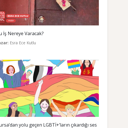
u İş Nereye Varacak?
azar:
Esra Ece Kutlu
ursa’dan yolu geçen LGBTİ+’ların çıkardığı ses