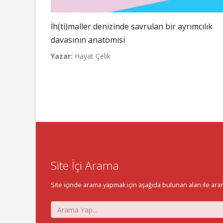
İh(ti)maller denizinde savrulan bir ayrımcılık
davasının anatomisi
Yazar:
Hayat Çelik
Site İçi Arama
Site içinde arama yapmak için aşağıda bulunan alan ile aramak 