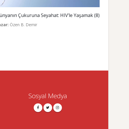
ünyanın Çukuruna Seyahat: HIV’le Yaşamak (8)
azar:
Özen B. Demir
Sosyal Medya