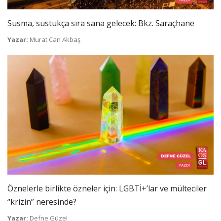
Susma, sustukça sıra sana gelecek: Bkz. Saraçhane
Yazar:
Murat Can Akbaş
Öznelerle birlikte özneler için: LGBTİ+’lar ve mülteciler
“krizin” neresinde?
Yazar:
Defne Güzel