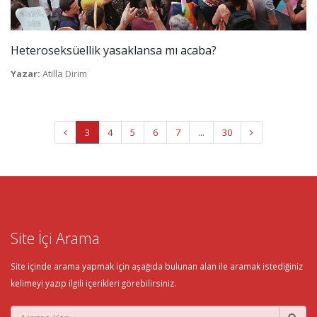
Heteroseksüellik yasaklansa mı acaba?
Yazar:
Atilla Dirim
3
4
5
6
7
...
30
Site İçi Arama
Site içinde arama yapmak için aşağıda bulunan alan ile aramak istediğiniz
kelimeyi yazıp ilgili içerikleri görebilirsiniz.