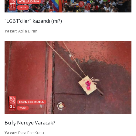
“LGBT’ciler” kazandı (mı?)
Yazar:
Atilla Dirim
Bu İş Nereye Varacak?
Yazar:
Esra Ece Kutlu