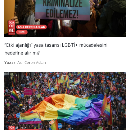
“Etki ajanlığı” yasa tasarısı LGBTİ+ mücadelesini
hedefine alır mı?
Yazar:
Aslı Ceren Aslan