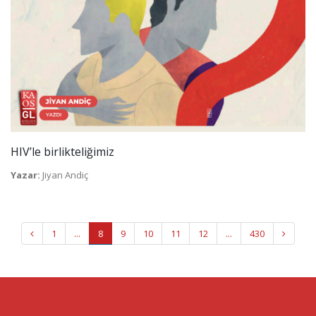
HIV’le birlikteliğimiz
Yazar:
Jiyan Andiç
1
...
8
9
10
11
12
...
430