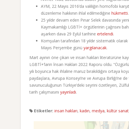
AYM, 22 Mayıs 2016’da valiliğin homofobi karşıt
düzenleme hakkının ihlal edilmediğine
hükmetti
25 yıldır devam eden Pınar Selek davasında yeni
Kaymakamlığı LGBTİ+ örgütlerinin çağrısını ba
aşarken dava 29 Eylül tarihine
ertelendi
.
Komşuları tarafından 18 yıldır sistematik olarak
Mayıs Perşembe günü
yargılanacak
.
Mart ayının öne çıkan ve insan hakları literatürüne kay
LGBTİ+’ların İnsan Hakları 2022 Raporu oldu. “Özgürl
yılı boyunca hak ihlaline maruz bırakıldığını ortaya ko
paydaşlara, Avrupa Konseyi’ne ve Avrupa Birliği’ne de 
savunuculuğunun Türkiye’deki seyrini özetleyen, Zülfuk
tarih çalışmasını
yayınladı
.
Etiketler:
insan hakları
,
kadın
,
medya
,
kültür sanat