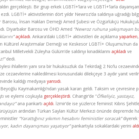
ldırı gerçekleşti. Bir grup erkek LGBTİ+’lara ve LGBTİ+’larla dayanışan
p ezdi. LGBTİ+ aktivistlerinin dört yıldır Newroz’da saldırıya uğradığı bilg
akır Barosu, İnsan Hakları Derneği Amed Şubesi ve Özgürlükçü Hukukçul
ıkladı. Diyarbakır Barosu ve ÖHD Amed
“Newroz ruhuna yakışmayan b
klarını”
açıkladı
. Ankara’daki LGBTİ+ aktivistleri de açıklama
yaparken
,
in Kültürel Araştırmalar Derneği ve Keskesor LGBTİ+ Oluşumu’nun da
anbul Milletvekili Züleyha Gülüm’de saldırıyı kınadıklarını
açıkladı
ve
z!”
dedi.
i böylesi ihlallerin yanı sıra bir hukuksuzluk da Tekirdağ 2 No’lu cezaevind
 cezaevlerine nakledilmesi konusundaki dilekçeye 3 aydır yanıt veril
aevinde kaldığı medyaya
yansıdı
.
Beyoğlu Kaymakamlığı’ndan yasak kararı geldi. Taksim ve çevresine p
 aştı ve eylemi coşkuyla
gerçekleştirdi
. Cihangir’de “
Öfkeliyiz, yastayız,
yandayız”
ana pankartı
açıldı
. İzmir’de ise yüzlerce feminist Kıbrıs Şehitle
Yürüyüşün ardından Türkan Saylan Kültür Merkezi önünde depremde ha
eministler
“Yarattığınız yıkımın hesabını feministler soracak”
diyerek
şıyor, kadın dayanışması yaşatıyor”
pankartıyla sokaklardaki yerini
ald