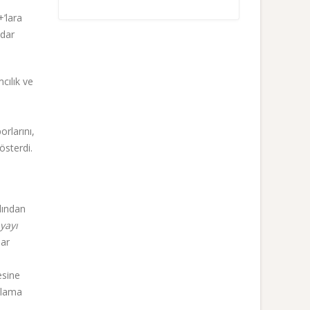
’lara
adar
cılık ve
orlarını,
österdi.
dından
yayı
lar
esine
ıklama