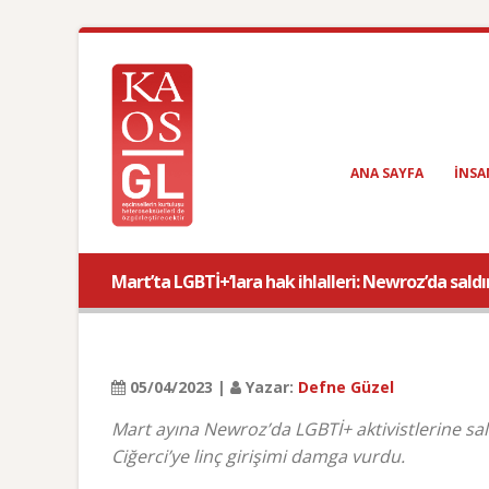
ANA SAYFA
INSA
Mart’ta LGBTİ+’lara hak ihlalleri: Newroz’da saldır
05/04/2023 |
Yazar:
Defne Güzel
Mart ayına Newroz’da LGBTİ+ aktivistlerine sal
Ciğerci’ye linç girişimi damga vurdu.