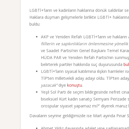
LGBTİ+’ların ve kadınların haklarına dönük saldırılar 
Haklara düşman gelişmelerle birlikte LGBTİ+ haklarına,
buldu:
AKP ve Yeniden Refah LGBTİ+’ların ve hakların 
fiillerin ve sapkınlıkların önlenmesine yönelik
ve Saadet Partisi’nin Genel Başkanı Temel Kar
HÜDA PAR ve Yeniden Refah Partisi’nin sunmuş
belirterek partiler hakkında suç duyurusunda
bu
LGBTİ+’ların siyasal katılımına ilişkin hamleler i
TİP’ten milletvekili aday adayı oldu. TİP’ten ad
yazacak”
diye
konuştu
.
Yeşil Sol Parti de seçim bildirgesinde nefret ci
biseksüel Kürt kadın sanatçı Semyani Perizade 
orospular siyaset yapamaz mı?” diyerek maruz b
Davaların seyrine geldiğimizde ise Mart ayında Pınar 
Ahmet Yıldız davasında adalet yine sağlanama