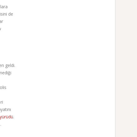
lara
isini de
ar
u
en geldi.
mediği
olis
ri
yatını
yürüdü
.
ı
.