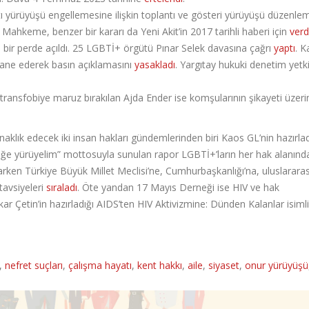
ı yürüyüşü engellemesine ilişkin toplantı ve gösteri yürüyüşü düzenle
. Mahkeme, benzer bir kararı da Yeni Akit’in 2017 tarihli haberi için
verd
 bir perde açıldı. 25 LGBTİ+ örgütü Pınar Selek davasına çağrı
yaptı
. K
hane ederek basın açıklamasını
yasakladı
. Yargıtay hukuki denetim yetki
 transfobiye maruz bırakılan Ajda Ender ise komşularının şikayeti üzer
naklık edecek iki insan hakları gündemlerinden biri Kaos GL’nin hazırlad
üğe yürüyelim” mottosuyla sunulan rapor LGBTİ+’ların her hak alanın
yarken Türkiye Büyük Millet Meclisi’ne, Cumhurbaşkanlığı’na, uluslararas
tavsiyeleri
sıraladı
. Öte yandan 17 Mayıs Derneği ise HIV ve hak
ar Çetin’in hazırladığı AIDS’ten HIV Aktivizmine: Dünden Kalanlar isiml
,
nefret suçları
,
çalışma hayatı
,
kent hakkı
,
aile
,
siyaset
,
onur yürüyüşü