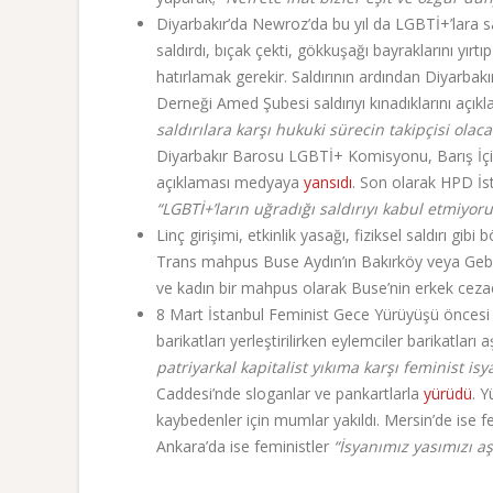
Diyarbakır’da Newroz’da bu yıl da LGBTİ+’lara sa
saldırdı, bıçak çekti, gökkuşağı bayraklarını yırtı
hatırlamak gerekir. Saldırının ardından Diyarb
Derneği Amed Şubesi saldırıyı kınadıklarını aç
saldırılara karşı hukuki sürecin takipçisi olaca
Diyarbakır Barosu LGBTİ+ Komisyonu, Barış İç
açıklaması medyaya
yansıdı
. Son olarak HPD İst
“LGBTİ+’ların uğradığı saldırıyı kabul etmiyoru
Linç girişimi, etkinlik yasağı, fiziksel saldırı gib
Trans mahpus Buse Aydın’ın Bakırköy veya Gebze
ve kadın bir mahpus olarak Buse’nin erkek cez
8 Mart İstanbul Feminist Gece Yürüyüşü öncesi 
barikatları yerleştirilirken eylemciler barikatları
patriyarkal kapitalist yıkıma karşı feminist is
Caddesi’nde sloganlar ve pankartlarla
yürüdü
. 
kaybedenler için mumlar yakıldı. Mersin’de ise f
Ankara’da ise feministler
“İsyanımız yasımızı a