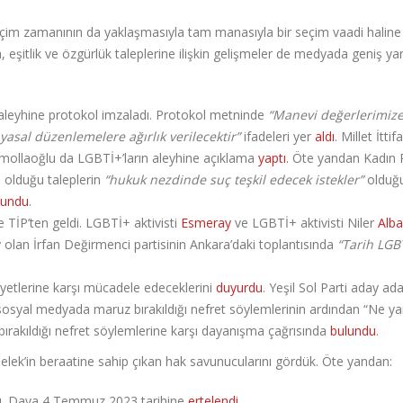
seçim zamanının da yaklaşmasıyla tam manasıyla bir seçim vaadi haline g
 eşitlik ve özgürlük taleplerine ilişkin gelişmeler de medyada geniş ya
aleyhine protokol imzaladı. Protokol metninde
“Manevi değerlerimize
 yasal düzenlemelere ağırlık verilecektir”
ifadeleri yer
aldı
. Millet İttif
amollaoğlu da LGBTİ+’ların aleyhine açıklama
yaptı
. Öte yandan Kadın P
 olduğu taleplerin
“hukuk nezdinde suç teşkil edecek istekler”
olduğ
lundu
.
se TİP’ten geldi. LGBTİ+ aktivisti
Esmeray
ve LGBTİ+ aktivisti Niler
Alba
ay olan İrfan Değirmenci partisinin Ankara’daki toplantısında
“Tarih LGBT
nayetlerine karşı mücadele edeceklerini
duyurdu
. Yeşil Sol Parti aday ada
sosyal medyada maruz bırakıldığı nefret söylemlerinin ardından “Ne ya
ırakıldığı nefret söylemlerine karşı dayanışma çağrısında
bulundu
.
Selek’in beraatine sahip çıkan hak savunucularını gördük. Öte yandan:
dı. Dava 4 Temmuz 2023 tarihine
ertelendi
.