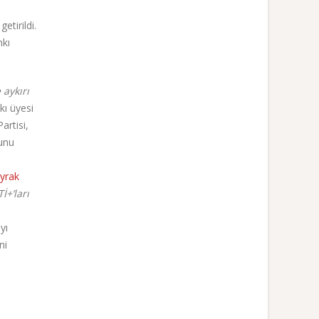
etirildi.
nkı
 aykırı
akı üyesi
artisi,
unu
yrak
İ+’ları
yı
ni