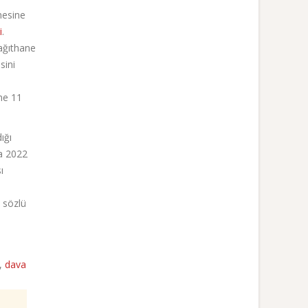
mesine
i
.
ağıthane
sini
ine 11
ığı
da 2022
ı
i sözlü
,
dava