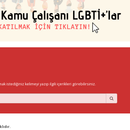
istediğiniz kelimeyi yazıp ilgili içerikleri görebilirsiniz.
lıdır.