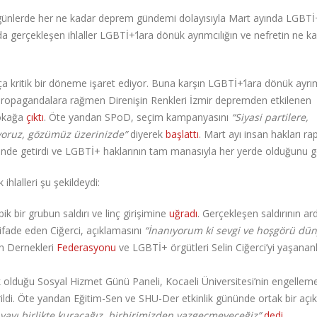
 günlerde her ne kadar deprem gündemi dolayısıyla Mart ayında LGBTİ+
a gerçekleşen ihlaller LGBTİ+’lara dönük ayrımcılığın ve nefretin ne k
a kritik bir döneme işaret ediyor. Buna karşın LGBTİ+’lara dönük ayrım
. Propagandalara rağmen Direnişin Renkleri İzmir depremden etkilenen
sokağa
çıktı
. Öte yandan SPoD, seçim kampanyasını
“Siyasi partilere,
ıyoruz, gözümüz üzerinizde”
diyerek
başlattı
. Mart ayı insan hakları rap
rinde getirdi ve LGBTİ+ haklarının tam manasıyla her yerde olduğunu g
lalleri şu şekildeydi:
bik bir grubun saldırı ve linç girişimine
uğradı
. Gerçekleşen saldırının ar
ifade eden Ciğerci, açıklamasını
“İnanıyorum ki sevgi ve hoşgörü dün
ın Dernekleri
Federasyonu
ve LGBTİ+ örgütleri Selin Ciğerci’yi yaşanan
lduğu Sosyal Hizmet Günü Paneli, Kocaeli Üniversitesi’nin engellem
tirildi. Öte yandan Eğitim-Sen ve SHU-Der etkinlik gününde ortak bir aç
nyayı birlikte kuracağız, birbirimizden vazgeçmeyeceğiz”
dedi
.