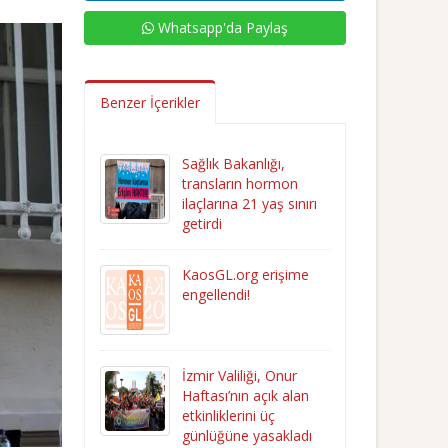
Whatsapp'da Paylaş
Benzer İçerikler
Sağlık Bakanlığı,
transların hormon
ilaçlarına 21 yaş sınırı
getirdi
KaosGL.org erişime
engellendi!
İzmir Valiliği, Onur
Haftası’nın açık alan
etkinliklerini üç
günlüğüne yasakladı