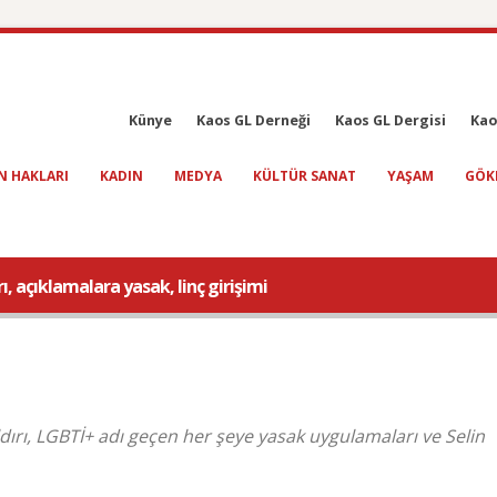
Künye
Kaos GL Derneği
Kaos GL Dergisi
Kao
N HAKLARI
KADIN
MEDYA
KÜLTÜR SANAT
YAŞAM
GÖK
ı, açıklamalara yasak, linç girişimi
dırı, LGBTİ+ adı geçen her şeye yasak uygulamaları ve Selin