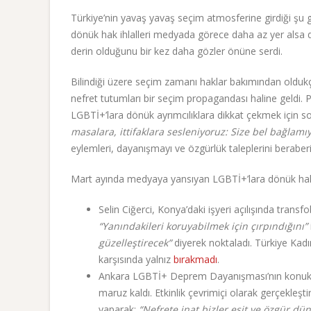
Türkiye’nin yavaş yavaş seçim atmosferine girdiği şu
dönük hak ihlalleri medyada görece daha az yer alsa d
derin olduğunu bir kez daha gözler önüne serdi.
Bilindiği üzere seçim zamanı haklar bakımından oldukç
nefret tutumları bir seçim propagandası haline geldi
LGBTİ+’lara dönük ayrımcılıklara dikkat çekmek için 
masalara, ittifaklara sesleniyoruz: Size bel bağlam
eylemleri, dayanışmayı ve özgürlük taleplerini berabe
Mart ayında medyaya yansıyan LGBTİ+’lara dönük hak ih
Selin Ciğerci, Konya’daki işyeri açılışında transfo
“Yanındakileri koruyabilmek için çırpındığını”
güzelleştirecek”
diyerek noktaladı. Türkiye Kad
karşısında yalnız
bırakmadı
.
Ankara LGBTİ+ Deprem Dayanışması’nın konuk o
maruz kaldı. Etkinlik çevrimiçi olarak gerçekleş
yaparak;
“Nefrete inat bizler eşit ve özgür dü