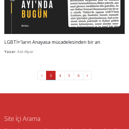
LGBTİ+’ların Anayasa mücadelesinden bir an
Yazar:
Aslı Alpar
3
4
5
6
Site İçi Arama