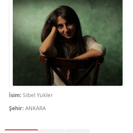
İsim:
Sibel Yükler
Şehir:
ANKARA