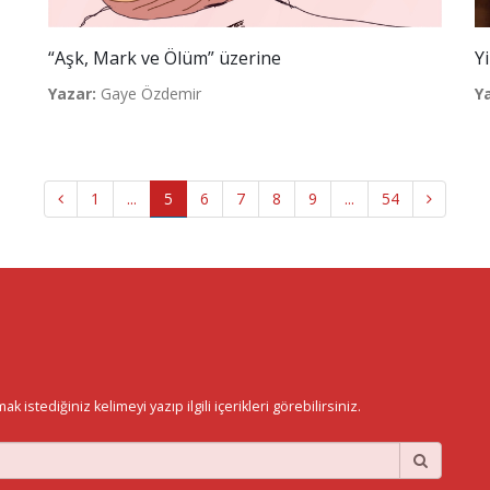
“Aşk, Mark ve Ölüm” üzerine
Y
Yazar:
Gaye Özdemir
Y
1
...
5
6
7
8
9
...
54
istediğiniz kelimeyi yazıp ilgili içerikleri görebilirsiniz.