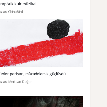
erapötik kuir müzikal
azar:
ChinaBird
ünler perişan, mücadelemiz güçlüydü
azar:
Mertcan Doğan