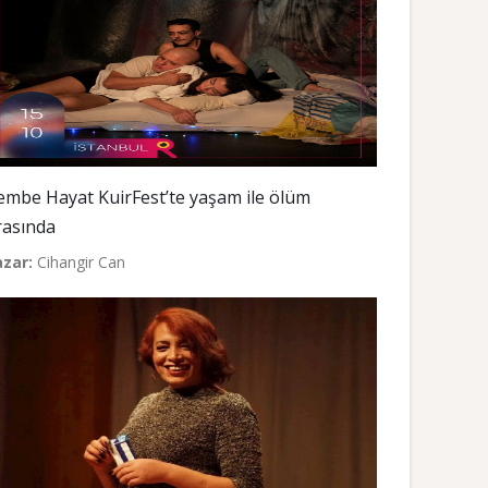
embe Hayat KuirFest’te yaşam ile ölüm
rasında
azar:
Cihangir Can