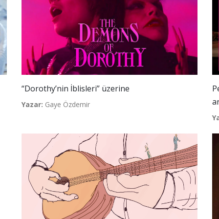
“Dorothy’nin İblisleri” üzerine
P
a
Yazar:
Gaye Özdemir
Y