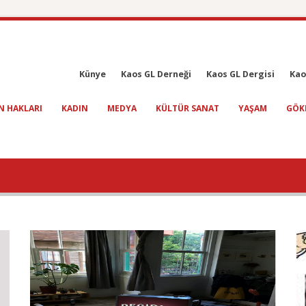
Künye
Kaos GL Derneği
Kaos GL Dergisi
Kao
N HAKLARI
KADIN
MEDYA
KÜLTÜR SANAT
YAŞAM
GÖK