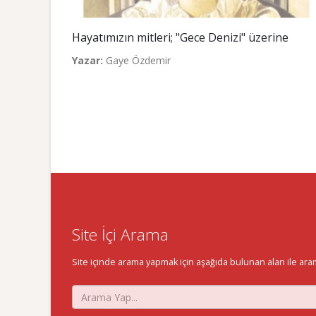
Hayatımızın mitleri; "Gece Denizi" üzerine
Yazar:
Gaye Özdemir
Site İçi Arama
Site içinde arama yapmak için aşağıda bulunan alan ile aramak 