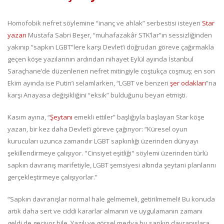
Homofobik nefret söylemine “inanç ve ahlak” serbestisi isteyen
Star
yazarı
Mustafa Sabri Beşer, “muhafazakâr STK’lar”ın sessizliğinden
yakınıp “sapkın LGBT”lere karşı Devlet’i doğrudan göreve çağırmakla
geçen köşe yazılarının ardından nihayet Eylül ayında İstanbul
Saraçhane’de düzenlenen nefret mitingiyle coştukça coşmuş; en son
Ekim ayında ise Putin’i selamlarken, “LGBT ve benzeri
şer odakları
”na
karşı Anayasa değişikliğini “eksik” bulduğunu beyan etmişti.
Kasım ayına, “
Şeytanı
emekli ettiler” başlığıyla başlayan Star köşe
yazarı, bir kez daha Devlet’i göreve çağırıyor: “Küresel oyun
kurucuları uzunca zamandır LGBT sapkınlığı üzerinden dünyayı
şekillendirmeye çalışıyor. "Cinsiyet eşitliği" söylemi üzerinden türlü
sapkın davranış marifetiyle, LGBT şemsiyesi altında şeytani planlarını
gerçekleştirmeye çalışıyorlar.”
“Sapkın davranışlar normal hale gelmemeli, getirilmemeli! Bu konuda
artık daha sert ve ciddi kararlar almanın ve uygulamanın zamanı
geldi de geçiyor bile. Yazılı ve görsel medya bu sapkın davranışlara