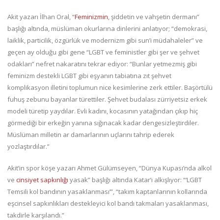
Akit yazarı İlhan Oral, “
Feminizmin
, şiddetin ve vahşetin dermanı”
başlığı altında, müslüman okurlarına dinlerini anlatıyor; “demokrasi,
laiklik, particilik, özgürlük ve modernizm gibi sun’i müdahaleler” ve
geçen ay olduğu gibi gene “LGBT ve feministler gibi şer ve şehvet
odakları” nefret nakaratını tekrar ediyor: “Bunlar yetmezmiş gibi
feminizm destekli LGBT gibi eşyanın tabiatına zıt şehvet
komplikasyon illetini toplumun nice kesimlerine zerk ettiler. Başörtülü
fuhuş zebunu bayanlar türettiler. Şehvet budalası zürriyetsiz erkek
modeli türetip yaydılar. Evli kadını, kocasının yatağından çıkıp hiç
görmediği bir erkeğin yanına sığınacak kadar dengesizleştirdiler.
Müslüman milletin ar damarlarının uçlarını tahrip ederek
yozlaştırdılar.”
Akit’in spor köşe yazarı Ahmet Gülümseyen, “Dünya Kupası’nda alkol
ve
cinsiyet sapkınlığı
yasak” başlığı altında Katar’ı alkışlıyor: “‘LGBT
Temsili kol bandının yasaklanması’”, “takım kaptanlarının kollarında
eşcinsel sapkınlıkları destekleyici kol bandı takmaları yasaklanması,
takdirle karşılandı.”