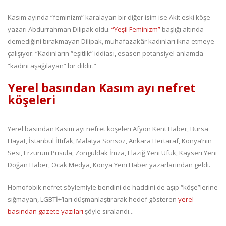
Kasım ayında “feminizm” karalayan bir diğer isim ise Akit eski köşe
yazarı Abdurrahman Dilipak oldu.
“Yeşil Feminizm”
başlığı altında
demediğini bırakmayan Dilipak, muhafazakâr kadınları ikna etmeye
çalışıyor: “Kadınların “eşitlik” iddiası, esasen potansiyel anlamda
“kadını aşağılayan” bir dildir.”
Yerel basından Kasım ayı nefret
köşeleri
Yerel basından Kasım ayı nefret köşeleri Afyon Kent Haber, Bursa
Hayat, İstanbul İttifak, Malatya Sonsöz, Ankara Hertaraf, Konya’nın
Sesi, Erzurum Pusula, Zonguldak İmza, Elazığ Yeni Ufuk, Kayseri Yeni
Doğan Haber, Ocak Medya, Konya Yeni Haber yazarlarından geldi.
Homofobik nefret söylemiyle bendini de haddini de aşıp “köşe”lerine
sığmayan, LGBTİ+’ları düşmanlaştırarak hedef gösteren
yerel
basından gazete yazıları
şöyle sıralandı...