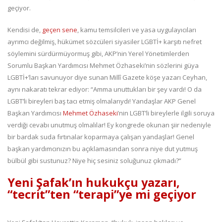
geçiyor.
Kendisi de,
geçen sene
, kamu temsilcileri ve yasa uygulayıcıları
ayrımcı değilmiş, hükümet sözcüleri siyasiler LGBTİ+ karşıtı nefret
söylemini sürdürmüyormuş gibi, AKP’nin Yerel Yönetimlerden
Sorumlu Başkan Yardımcısı Mehmet Özhaseki’nin sözlerini güya
LGBTİ+’ları savunuyor diye sunan Millî Gazete köşe yazarı Ceyhan,
aynı nakaratı tekrar ediyor: “Amma unuttukları bir şey vardı! O da
LGBT’li bireyleri baş tacı etmiş olmalarıydı! Yandaşlar AKP Genel
Başkan Yardımcısı
Mehmet Özhaseki
’nin LGBT’li bireylerle ilgili soruya
verdiği cevabı unutmuş olmalılar! Ey kongrede okunan şiir nedeniyle
bir bardak suda fırtınalar koparmaya çalışan yandaşlar! Genel
başkan yardımcınızın bu açıklamasından sonra niye dut yutmuş
bülbül gibi sustunuz? Niye hiç sesiniz soluğunuz çıkmadı?”
Yeni Şafak’ın hukukçu yazarı,
“tecrit”ten “terapi”ye mi geçiyor