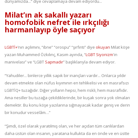
dünyamızda...” diye cevaplamaya devam ediyordu...
Milat’ın ak sakallı yazarı
homofobik nefret ile ırkçılığı
harmanlayıp öyle saçıyor
LGBTİ+
’nın açılımını, “ibne” “orospu” “şırfıntı” diye
okuyan
Milat köşe
yazarı Muhammed Özkılınç, Kasım ayında, “
LGBT Siyonizm
'in
manivelası” ve “LGBT
Sapmadır
” başlıklarıyla devam ediyor.
“Yahudiler... binlerce yıllık sapık bir inançları vardır... Onlarca yıldır
devam etmekte olan nüfus kıyımının en tehlikelisi ve en masrafsızı
LGBTİQ+ tuzağıdır. Diğer yolların hepsi, hem riskli, hem masraflıdır.
Ama nesiller bu tuzağa çekildiklerinde, bir kuşak sonra yok olmaları
demektir. Bu konu köşe yazılarına sığmayacak kadar geniş ve derin
bir konudur vesselâm…”
“Şimdi, özel olarak yaratılmış olan, ve her açıdan tüm canlılardan
daha üstün olan insanın, yaratana kullukta da en önde ve en üstte