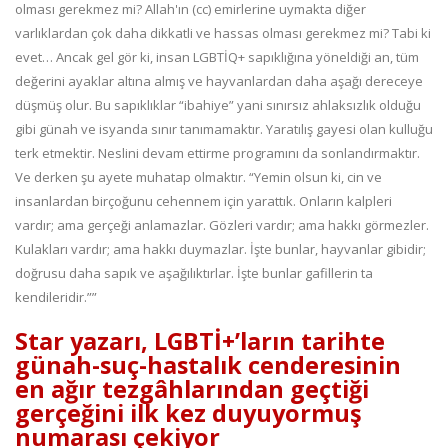
olması gerekmez mi? Allah'ın (cc) emirlerine uymakta diğer
varlıklardan çok daha dikkatli ve hassas olması gerekmez mi? Tabi ki
evet… Ancak gel gör ki, insan LGBTİQ+ sapıklığına yöneldiği an, tüm
değerini ayaklar altına almış ve hayvanlardan daha aşağı dereceye
düşmüş olur. Bu sapıklıklar “ibahiye” yani sınırsız ahlaksızlık olduğu
gibi günah ve isyanda sınır tanımamaktır. Yaratılış gayesi olan kulluğu
terk etmektir. Neslini devam ettirme programını da sonlandırmaktır.
Ve derken şu ayete muhatap olmaktır. “Yemin olsun ki, cin ve
insanlardan birçoğunu cehennem için yarattık. Onların kalpleri
vardır; ama gerçeği anlamazlar. Gözleri vardır; ama hakkı görmezler.
Kulakları vardır; ama hakkı duymazlar. İşte bunlar, hayvanlar gibidir;
doğrusu daha sapık ve aşağılıktırlar. İşte bunlar gafillerin ta
kendileridir.””
Star yazarı,
LGBTİ+’ların tarihte
günah-suç-hastalık cenderesinin
en ağır tezgâhlarından geçtiği
gerçeğini ilk kez duyuyormuş
numarası çekiyor