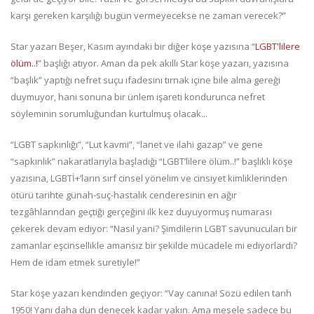
karşı gereken karşılığı bugün vermeyecekse ne zaman verecek?”
Star yazarı Beşer, Kasım ayındaki bir diğer köşe yazısına “
LGBT'lilere
ölüm..!
” başlığı atıyor. Aman da pek akıllı Star köşe yazarı, yazısına
“başlık” yaptığı nefret suçu ifadesini tırnak içine bile alma gereği
duymuyor, hani sonuna bir ünlem işareti kondurunca nefret
söyleminin sorumluğundan kurtulmuş olacak...
“LGBT sapkınlığı”, “Lut kavmi”, “lanet ve ilahi gazap” ve gene
“sapkınlık” nakaratlarıyla başladığı “LGBT’lilere ölüm..!” başlıklı köşe
yazısına, LGBTİ+’ların sırf cinsel yönelim ve cinsiyet kimliklerinden
ötürü tarihte günah-suç-hastalık cenderesinin en ağır
tezgâhlarından geçtiği gerçeğini ilk kez duyuyormuş numarası
çekerek devam ediyor: “Nasıl yani? Şimdilerin LGBT savunucuları bir
zamanlar eşcinsellikle amansız bir şekilde mücadele mi ediyorlardı?
Hem de idam etmek suretiyle!”
Star köşe yazarı kendinden geçiyor: “Vay canına! Sözü edilen tarih
1950! Yani daha dün denecek kadar yakın. Ama mesele sadece bu