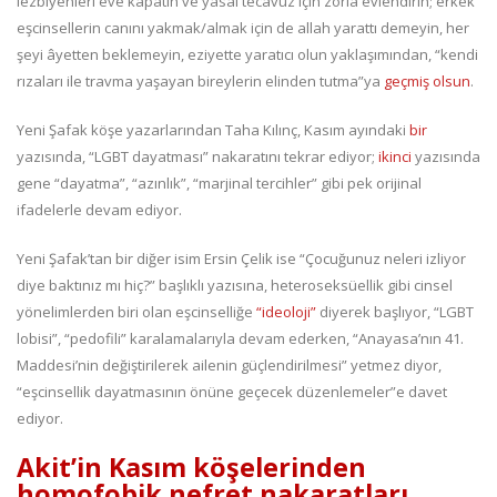
lezbiyenleri eve kapatın ve yasal tecavüz için zorla evlendirin; erkek
eşcinsellerin canını yakmak/almak için de allah yarattı demeyin, her
şeyi âyetten beklemeyin, eziyette yaratıcı olun yaklaşımından, “kendi
rızaları ile travma yaşayan bireylerin elinden tutma”ya
geçmiş olsun
.
Yeni Şafak köşe yazarlarından Taha Kılınç, Kasım ayındaki
bir
yazısında, “LGBT dayatması” nakaratını tekrar ediyor;
ikinci
yazısında
gene “dayatma”, “azınlık”, “marjinal tercihler” gibi pek orijinal
ifadelerle devam ediyor.
Yeni Şafak’tan bir diğer isim Ersin Çelik ise “Çocuğunuz neleri izliyor
diye baktınız mı hiç?” başlıklı yazısına, heteroseksüellik gibi cinsel
yönelimlerden biri olan eşcinselliğe
“ideoloji”
diyerek başlıyor, “LGBT
lobisi”, “pedofili” karalamalarıyla devam ederken, “Anayasa’nın 41.
Maddesi’nin değiştirilerek ailenin güçlendirilmesi” yetmez diyor,
“eşcinsellik dayatmasının önüne geçecek düzenlemeler”e davet
ediyor.
Akit’in Kasım köşelerinden
homofobik nefret nakaratları