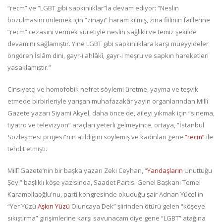
“recm” ve “LGBT gibi sapkınlıklar”la devam ediyor: “Neslin
bozulmasını önlemek için “zinayı” haram kılmış, zina fiilinin faillerine
“recm” cezasını vermek suretiyle neslin sağlıklı ve temiz şekilde
devamını sağlamıştır. Yine LGBT gibi sapkınlıklara karşı müeyyideler
öngören İslâm dini, gayr-i ahlâkî, gayr-i meşru ve sapkın hareketleri
yasaklamıştır.”
Cinsiyetçi ve homofobik nefret söylemi üretme, yayma ve teşvik
etmede birbirleriyle yarışan muhafazakâr yayın organlarından Millî
Gazete yazarı Siyami Akyel, daha önce de, aileyi yıkmak için “sinema,
tiyatro ve televizyon” araçları yeterli gelmeyince, ortaya, “İstanbul
Sözleşmesi projesi”nin atıldığını söylemiş ve kadınları gene
“recm”
ile
tehdit etmişti.
Millî Gazete’nin bir başka yazarı Zeki Ceyhan, “
Yandaşların
Unuttuğu
Şey!” başlıklı köşe yazısında, Saadet Partisi Genel Başkanı Temel
Karamollaoğlu'nu, parti kongresinde okuduğu şair Adnan Yücel'in
“Yer Yüzü
Aşkın Yüzü
Oluncaya Dek” şiirinden ötürü gelen “köşeye
sıkıştırma” girişimlerine karşı savunacam diye gene “LGBT” atağına