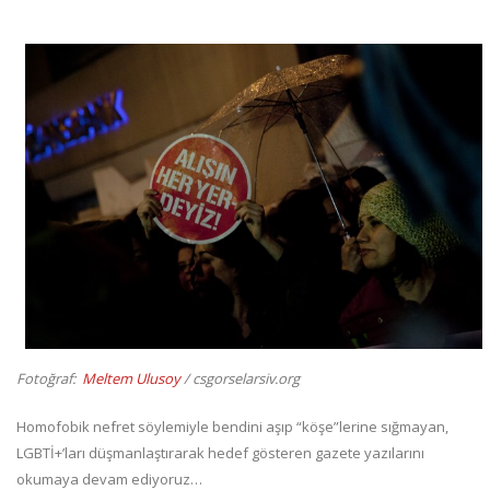
Fotoğraf:
Meltem Ulusoy
/ csgorselarsiv.org
Homofobik nefret söylemiyle bendini aşıp “köşe”lerine sığmayan,
LGBTİ+’ları düşmanlaştırarak hedef gösteren gazete yazılarını
okumaya devam ediyoruz…