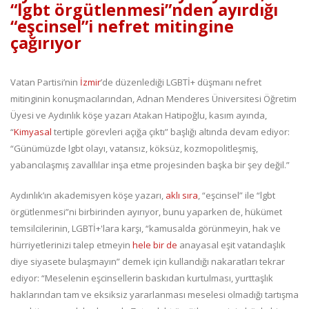
“lgbt örgütlenmesi”nden ayırdığı
“eşcinsel”i nefret mitingine
çağırıyor
Vatan Partisi’nin
İzmir
’de düzenlediği LGBTİ+ düşmanı nefret
mitinginin konuşmacılarından, Adnan Menderes Üniversitesi Öğretim
Üyesi ve Aydınlık köşe yazarı Atakan Hatipoğlu, kasım ayında,
“
Kimyasal
tertiple görevleri açığa çıktı” başlığı altında devam ediyor:
“Günümüzde lgbt olayı, vatansız, köksüz, kozmopolitleşmiş,
yabancılaşmış zavallılar inşa etme projesinden başka bir şey değil.”
Aydınlık’ın akademisyen köşe yazarı,
aklı sıra
, “eşcinsel” ile “lgbt
örgütlenmesi”ni birbirinden ayırıyor, bunu yaparken de, hükümet
temsilcilerinin, LGBTİ+'lara karşı, “kamusalda görünmeyin, hak ve
hürriyetlerinizi talep etmeyin
hele bir de
anayasal eşit vatandaşlık
diye siyasete bulaşmayın” demek için kullandığı nakaratları tekrar
ediyor: “Meselenin eşcinsellerin baskıdan kurtulması, yurttaşlık
haklarından tam ve eksiksiz yararlanması meselesi olmadığı tartışma