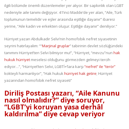
ilgili bölümde önemli düzenlemeler yer alıyor. Bir sapkınlık olan LGBT
nedeniyle aile tanımı değişiyor. 41’inci Madde’de yer alan, “Aile, Türk
toplumunun temelidir ve eşler arasında eşitliğe dayanır” ibaresi
yerine, “Aile kadın ve erkekten oluşur. Eşitliğe dayanır” deniliyor.”
Hürriyet yazarı Abdulkadir Selvi’nin homofobik nefret siyasetinin
seyrini hatırlayalım: ““
Marjinal gruplar
” tabirinin devlet sözlüğündeki
tanımını Hürriyet’ten Selvi bilmiyor mu!”, “Hürriyet, “mevzu”nun
hak
hukuk hürriyet
meselesi olduğunu görmezden gelmeyi tercih
ediyor…”, “Hürriyet’ten Selvi, LGBTİ+’lara karşı
“nefret” ile “terör”
kokteyli harmanlıyor”, “Hak hukuk
hürriyet hak getire
; Hürriyet
yazarından homofobik nefret siyaseti”
Diriliş Postası yazarı, “Aile Kanunu
nasıl olmalıdır?” diye soruyor,
“LGBT’yi koruyan yasa derhâl
kaldırılma” diye cevap veriyor