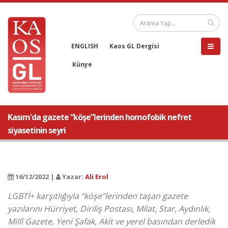
ENGLISH
Kaos GL Dergisi
Künye
Kasım'da gazete “köşe”lerinden homofobik nefret
siyasetinin seyri
16/12/2022 |
Yazar:
Ali Erol
LGBTİ+ karşıtlığıyla “köşe”lerinden taşan gazete
yazılarını Hürriyet, Diriliş Postası, Milat, Star, Aydınlık,
Millî Gazete, Yeni Şafak, Akit ve yerel basından derledik