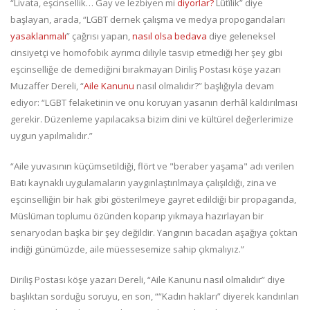
“Livata, eşcinsellik… Gay ve lezbiyen mi
diyorlar?
Lûtîlik” diye
başlayan, arada, “LGBT dernek çalışma ve medya propogandaları
yasaklanmalı
” çağrısı yapan,
nasıl olsa bedava
diye geleneksel
cinsiyetçi ve homofobik ayrımcı diliyle tasvip etmediği her şey gibi
eşcinselliğe de demediğini bırakmayan Diriliş Postası köşe yazarı
Muzaffer Dereli, “
Aile Kanunu
nasıl olmalıdır?” başlığıyla devam
ediyor: “LGBT felaketinin ve onu koruyan yasanın derhâl kaldırılması
gerekir. Düzenleme yapılacaksa bizim dini ve kültürel değerlerimize
uygun yapılmalıdır.”
“Aile yuvasının küçümsetildiği, flört ve "beraber yaşama" adı verilen
Batı kaynaklı uygulamaların yaygınlaştırılmaya çalışıldığı, zina ve
eşcinselliğin bir hak gibi gösterilmeye gayret edildiği bir propaganda,
Müslüman toplumu özünden koparıp yıkmaya hazırlayan bir
senaryodan başka bir şey değildir. Yangının bacadan aşağıya çoktan
indiği günümüzde, aile müessesemize sahip çıkmalıyız.”
Diriliş Postası köşe yazarı Dereli, “Aile Kanunu nasıl olmalıdır” diye
başlıktan sorduğu soruyu, en son, ““Kadın hakları” diyerek kandırılan