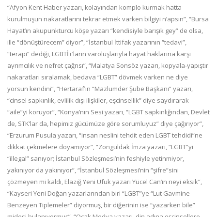
“Afyon Kent Haber yazarı, kolayından komplo kurmak hatta
kurulmuşun nakaratlarını tekrar etmek varken bilgiyi n’apsın”, “Bursa
Hayat’ın akupunkturcu köşe yazarı “kendisiyle barışık gey” de olsa,
ille “dönüştürecem” diyor”, “İstanbul İttifak yazarının “tedavi”,
“terapi” dediği, LGBTİ+’ların varoluşlarıyla hayat haklarına karşı
ayrımcılık ve nefret çağrısı”, “Malatya Sonsöz yazarı, kopyala-yapıştır
nakaratları sıralamak, bedava “LGBT” dövmek varken ne diye
yorsun kendini”, “Hertaraf’ın “Mazlumder Şube Başkanı” yazarı,
“cinsel sapkınlık, evlilik dışı ilişkiler, eşcinsellik” diye saydırarak
“aile”yi koruyor”, “Konya’nın Sesi yazarı, “LGBT sapkınlığından, Devlet
de, STK’lar da, hepimiz gücümüze göre sorumluyuz” diye çağırıyor”,
“Erzurum Pusula yazarı, “insan neslini tehdit eden LGBT tehdidi”ne
dikkat çekmelere doyamıyor”, “Zonguldak İmza yazarı, “LGBT”yi
“illegal” sanıyor; İstanbul Sözleşmesi’nin feshiyle yetinmiyor,
yakınıyor da yakınıyor”, “İstanbul Sözleşmesi’nin “şifre”sini
çözmeyen mi kaldı, Elazığ Yeni Ufuk yazarı Yücel Can’ın neyi eksik”,
“Kayseri Yeni Doğan yazarlarından biri “LGBT”ye “Lut Gavmine
Benzeyen Tiplemeler” diyormuş, bir diğerinin ise “yazarken bile”
midesi bulanıyormuş”, “Ocak Medya yazarı, din adına eşcinsellere