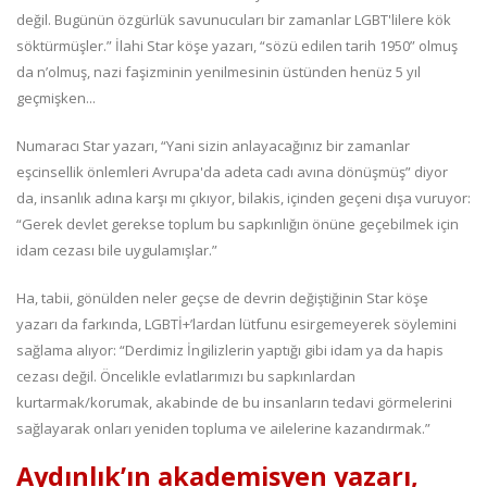
değil. Bugünün özgürlük savunucuları bir zamanlar LGBT'lilere kök
söktürmüşler.” İlahi Star köşe yazarı, “sözü edilen tarih 1950” olmuş
da n’olmuş, nazi faşizminin yenilmesinin üstünden henüz 5 yıl
geçmişken...
Numaracı Star yazarı, “Yani sizin anlayacağınız bir zamanlar
eşcinsellik önlemleri Avrupa'da adeta cadı avına dönüşmüş” diyor
da, insanlık adına karşı mı çıkıyor, bilakis, içinden geçeni dışa vuruyor:
“Gerek devlet gerekse toplum bu sapkınlığın önüne geçebilmek için
idam cezası bile uygulamışlar.”
Ha, tabii, gönülden neler geçse de devrin değiştiğinin Star köşe
yazarı da farkında, LGBTİ+’lardan lütfunu esirgemeyerek söylemini
sağlama alıyor: “Derdimiz İngilizlerin yaptığı gibi idam ya da hapis
cezası değil. Öncelikle evlatlarımızı bu sapkınlardan
kurtarmak/korumak, akabinde de bu insanların tedavi görmelerini
sağlayarak onları yeniden topluma ve ailelerine kazandırmak.”
Aydınlık’ın akademisyen yazarı,