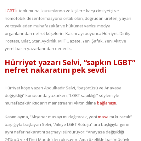
LGBTİ+
toplumuna, kurumlarına ve kişilere karşı cinsiyetçi ve
homofobik dezenformasyona ortak olan, doğrudan üreten, yayan
ve teşvik eden muhafazakâr ve hükümet yanlısı medya
organlarından nefret köşelerini Kasım ayı boyunca Hürriyet, Diriliş
Postası, Milat, Star, Aydınlık, Millî Gazete, Yeni Şafak, Yeni Akit ve
yerel basın yazarlarından derledik.
Hürriyet yazarı Selvi, “sapkın LGBT”
nefret nakaratını pek sevdi
Hürriyet köşe yazarı Abdulkadir Selvi, “başörtüsü ve Anayasa
değişikliği” konusunda yazarken, “LGBT sapıklığı” söylemiyle
muhafazakâr iktidarın mainstream’ı Akit’in diline
bağlamıştı
.
Kasım ayına, “Akşener masayı mı dağıtacak, yeni
masa
mı kuracak”
başlığıyla başlayan Selvi, “Aileye LGBT Rötuşu” ara başlığıyla gene
aynı nefer nakaratını saçmayı sürdürüyor: “Anayasa değişikliği
24’üncü ve 41’inci Madde’den oluşuyor. Ama özellikle başörtüsüyle