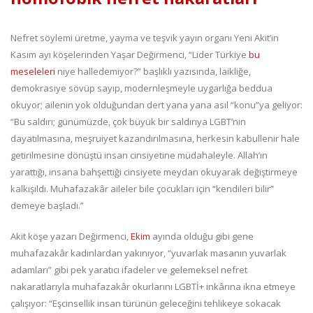
Nefret söylemi üretme, yayma ve teşvik yayın organı Yeni Akit’in
Kasım ayı köşelerinden Yaşar Değirmenci, “Lider Türkiye
bu
meseleleri
niye halledemiyor?” başlıklı yazısında, laikliğe,
demokrasiye sövüp sayıp, modernleşmeyle uygarlığa beddua
okuyor; ailenin yok olduğundan dert yana yana asıl “konu”ya geliyor:
“Bu saldırı; günümüzde, çok büyük bir saldırıya LGBT’nin
dayatılmasına, meşruiyet kazandırılmasına, herkesin kabullenir hale
getirilmesine dönüştü insan cinsiyetine müdahaleyle. Allah’ın
yarattığı, insana bahşettiği cinsiyete meydan okuyarak değiştirmeye
kalkışıldı. Muhafazakâr aileler bile çocukları için “kendileri bilir”
demeye başladı.”
Akit köşe yazarı Değirmenci,
Ekim
ayında olduğu gibi gene
muhafazakâr kadınlardan yakınıyor, “yuvarlak masanın yuvarlak
adamları” gibi pek yaratıcı ifadeler ve gelemeksel nefret
nakaratlarıyla muhafazakâr okurlarını LGBTİ+ inkârına ikna etmeye
çalışıyor: “Eşcinsellik insan türünün geleceğini tehlikeye sokacak