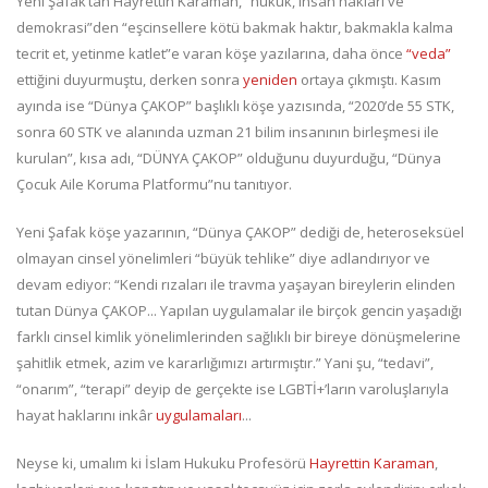
Yeni Şafak’tan Hayrettin Karaman, “hukuk, insan hakları ve
demokrasi”den “eşcinsellere kötü bakmak haktır, bakmakla kalma
tecrit et, yetinme katlet”e varan köşe yazılarına, daha önce
“veda”
ettiğini duyurmuştu, derken sonra
yeniden
ortaya çıkmıştı. Kasım
ayında ise “Dünya ÇAKOP” başlıklı köşe yazısında, “2020’de 55 STK,
sonra 60 STK ve alanında uzman 21 bilim insanının birleşmesi ile
kurulan”, kısa adı, “DÜNYA ÇAKOP” olduğunu duyurduğu, “Dünya
Çocuk Aile Koruma Platformu”nu tanıtıyor.
Yeni Şafak köşe yazarının, “Dünya ÇAKOP” dediği de, heteroseksüel
olmayan cinsel yönelimleri “büyük tehlike” diye adlandırıyor ve
devam ediyor: “Kendi rızaları ile travma yaşayan bireylerin elinden
tutan Dünya ÇAKOP... Yapılan uygulamalar ile birçok gencin yaşadığı
farklı cinsel kimlik yönelimlerinden sağlıklı bir bireye dönüşmelerine
şahitlik etmek, azim ve kararlığımızı artırmıştır.” Yani şu, “tedavi”,
“onarım”, “terapi” deyip de gerçekte ise LGBTİ+’ların varoluşlarıyla
hayat haklarını inkâr
uygulamaları
...
Neyse ki, umalım ki İslam Hukuku Profesörü
Hayrettin Karaman
,