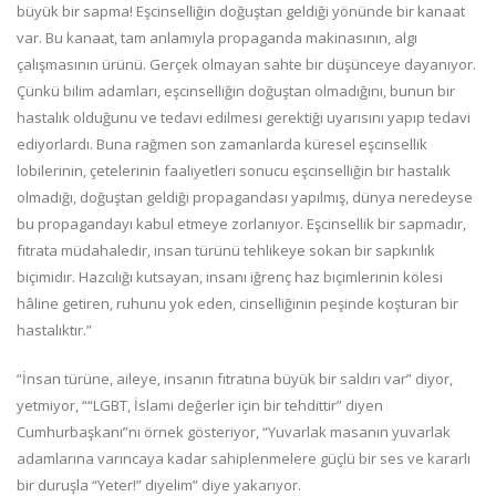
büyük bir sapma! Eşcinselliğin doğuştan geldiği yönünde bir kanaat
var. Bu kanaat, tam anlamıyla propaganda makinasının, algı
çalışmasının ürünü. Gerçek olmayan sahte bir düşünceye dayanıyor.
Çünkü bilim adamları, eşcinselliğin doğuştan olmadığını, bunun bir
hastalık olduğunu ve tedavi edilmesi gerektiği uyarısını yapıp tedavi
ediyorlardı. Buna rağmen son zamanlarda küresel eşcinsellik
lobilerinin, çetelerinin faaliyetleri sonucu eşcinselliğin bir hastalık
olmadığı, doğuştan geldiği propagandası yapılmış, dünya neredeyse
bu propagandayı kabul etmeye zorlanıyor. Eşcinsellik bir sapmadır,
fıtrata müdahaledir, insan türünü tehlikeye sokan bir sapkınlık
biçimidir. Hazcılığı kutsayan, insanı iğrenç haz biçimlerinin kölesi
hâline getiren, ruhunu yok eden, cinselliğinin peşinde koşturan bir
hastalıktır.”
“İnsan türüne, aileye, insanın fıtratına büyük bir saldırı var” diyor,
yetmiyor, ““LGBT, İslami değerler için bir tehdittir” diyen
Cumhurbaşkanı”nı örnek gösteriyor, “Yuvarlak masanın yuvarlak
adamlarına varıncaya kadar sahiplenmelere güçlü bir ses ve kararlı
bir duruşla “Yeter!” diyelim” diye yakarıyor.