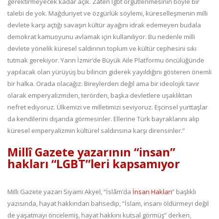
gerektirmeyecek kadar açık. Zaten lgbt örgütlenmesinin böyle bir
talebi de yok. Mağduriyet ve özgürlük söylemi, küreselleşmenin milli
devlete karşı açtığı savaşın kültür ayağını idrak edemeyen budala
demokrat kamuoyunu avlamak için kullanılıyor. Bu nedenle milli
devlete yönelik küresel saldırının toplum ve kültür cephesini sıkı
tutmak gerekiyor. Yarın İzmir’de Büyük Aile Platformu öncülüğünde
yapılacak olan yürüyüş bu bilincin giderek yayıldığını gösteren önemli
bir halka. Orada olacağız. Bireylerden değil ama bir ideolojik tavır
olarak emperyalizmden, terörden, başka devletlere uşaklıktan
nefret ediyoruz. Ülkemizi ve milletimizi seviyoruz. Eşcinsel yurttaşlar
da kendilerini dışarıda görmesinler. Ellerine Türk bayraklarını alıp
küresel emperyalizmin kültürel saldırısına karşı dirensinler.”
Millî Gazete yazarının “insan”
hakları “LGBT”leri kapsamıyor
Milli Gazete yazarı Siyami Akyel, “İslâm’da
İnsan Hakları
” başlıklı
yazısında, hayat hakkından bahsedip, “İslam, insanı öldürmeyi değil
de yaşatmayı öncelemiş, hayat hakkını kutsal görmüş” derken,