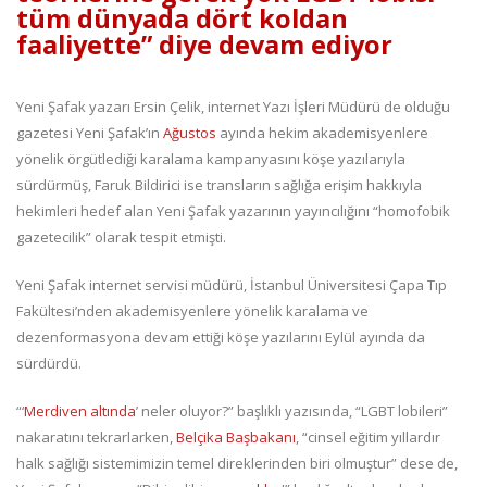
tüm dünyada dört koldan
faaliyette” diye devam ediyor
Yeni Şafak yazarı Ersin Çelik, internet Yazı İşleri Müdürü de olduğu
gazetesi Yeni Şafak’ın
Ağustos
ayında hekim akademisyenlere
yönelik örgütlediği karalama kampanyasını köşe yazılarıyla
sürdürmüş, Faruk Bildirici ise transların sağlığa erişim hakkıyla
hekimleri hedef alan Yeni Şafak yazarının yayıncılığını “homofobik
gazetecilik” olarak tespit etmişti.
Yeni Şafak internet servisi müdürü, İstanbul Üniversitesi Çapa Tıp
Fakültesi’nden akademisyenlere yönelik karalama ve
dezenformasyona devam ettiği köşe yazılarını Eylül ayında da
sürdürdü.
“‘
Merdiven altında
’ neler oluyor?” başlıklı yazısında, “LGBT lobileri”
nakaratını tekrarlarken,
Belçika Başbakanı
, “cinsel eğitim yıllardır
halk sağlığı sistemimizin temel direklerinden biri olmuştur” dese de,