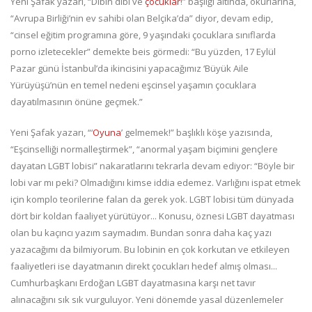
Yeni Şafak yazarı, “Dibin dibi ve
çocuklar
!” başlığı altında, okurlarına,
“Avrupa Birliği’nin ev sahibi olan Belçika’da” diyor, devam edip,
“cinsel eğitim programına göre, 9 yaşındaki çocuklara sınıflarda
porno izletecekler” demekte beis görmedi: “Bu yüzden, 17 Eylül
Pazar günü İstanbul’da ikincisini yapacağımız ‘Büyük Aile
Yürüyüşü’nün en temel nedeni eşcinsel yaşamın çocuklara
dayatılmasının önüne geçmek.”
Yeni Şafak yazarı, “‘
Oyuna
’ gelmemek!” başlıklı köşe yazısında,
“Eşcinselliği normalleştirmek”, “anormal yaşam biçimini gençlere
dayatan LGBT lobisi” nakaratlarını tekrarla devam ediyor: “Böyle bir
lobi var mı peki? Olmadığını kimse iddia edemez. Varlığını ispat etmek
için komplo teorilerine falan da gerek yok. LGBT lobisi tüm dünyada
dört bir koldan faaliyet yürütüyor... Konusu, öznesi LGBT dayatması
olan bu kaçıncı yazım saymadım. Bundan sonra daha kaç yazı
yazacağımı da bilmiyorum. Bu lobinin en çok korkutan ve etkileyen
faaliyetleri ise dayatmanın direkt çocukları hedef almış olması...
Cumhurbaşkanı Erdoğan LGBT dayatmasına karşı net tavır
alınacağını sık sık vurguluyor. Yeni dönemde yasal düzenlemeler