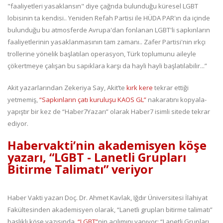
"faaliyetleri yasaklansın" diye çağrıda bulunduğu küresel LGBT
lobisinin ta kendisi.. Yeniden Refah Partisi ile HÜDA PAR'ın da içinde
bulunduğu bu atmosferde Avrupa'dan fonlanan LGBT'li sapkınların
faaliyetlerinin yasaklanmasının tam zamanı.. Zafer Partisi'nin ırkçı
trollerine yönelik başlatılan operasyon, Türk toplumunu aileyle
çökertmeye çalışan bu sapıklara karşı da hayli hayli başlatılabilir...”
Akit yazarlarından Zekeriya Say, Akit’te
kırk kere
tekrar ettiği
yetmemiş,
“Sapkınların çatı kuruluşu KAOS GL”
nakaratını kopyala-
yapıştır bir kez de “Haber7Yazarı” olarak Haber7 isimli sitede tekrar
ediyor.
Habervakti’nin akademisyen köşe
yazarı, “LGBT - Lanetli Grupları
Bitirme Talimatı” veriyor
Haber Vakti yazarı Doç. Dr. Ahmet Kavlak, Iğdır Üniversitesi İlahiyat
Fakültesinden akademisyen olarak, “Lanetli grupları bitirme talimatı”
başlıklı köşe yazısında,
“LGBT”
nin açılımını yapıyor: “Lanetli Grupları