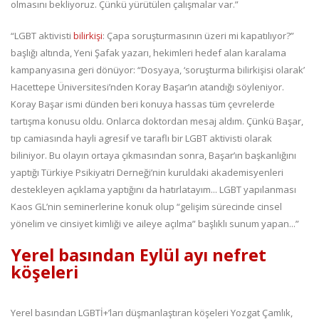
olmasını bekliyoruz. Çünkü yürütülen çalışmalar var.”
“LGBT aktivisti
bilirkişi
: Çapa soruşturmasının üzeri mi kapatılıyor?”
başlığı altında, Yeni Şafak yazarı, hekimleri hedef alan karalama
kampanyasına geri dönüyor: “Dosyaya, ‘soruşturma bilirkişisi olarak’
Hacettepe Üniversitesi’nden Koray Başar’ın atandığı söyleniyor.
Koray Başar ismi dünden beri konuya hassas tüm çevrelerde
tartışma konusu oldu. Onlarca doktordan mesaj aldım. Çünkü Başar,
tıp camiasında hayli agresif ve taraflı bir LGBT aktivisti olarak
biliniyor. Bu olayın ortaya çıkmasından sonra, Başar’ın başkanlığını
yaptığı Türkiye Psikiyatri Derneği’nin kuruldaki akademisyenleri
destekleyen açıklama yaptığını da hatırlatayım... LGBT yapılanması
Kaos GL’nin seminerlerine konuk olup “gelişim sürecinde cinsel
yönelim ve cinsiyet kimliği ve aileye açılma” başlıklı sunum yapan...”
Yerel basından Eylül ayı nefret
köşeleri
Yerel basından LGBTİ+’ları düşmanlaştıran köşeleri Yozgat Çamlık,