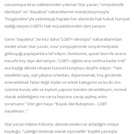
savunmaya itiraz edilmesinden yakınan Star yazarı, “cinsiyetsizlik
ideolojisi” ve “dayatma” nakaratlarının manipülasyonuyla
“hoşgörülme”yle yetinmeyip hayatın her alanında hak hukuk hürriyet
eşitliği isteyen LGBTİ+ hak mücadelesinden dert yanıyor.
Gene “dayatma”, bir kez daha “LGBT+ ideolojisi” nakaratlarından
medet uman Star yazarı, onur yürüyüşlerinde sosyal medyada
gökkuşağı paylaşanlara laf ediyor, feminizme, queer teori ile arana
mesafe koy diye akıl veriyor, “LGBT+ eğitimi ana sınıfına kadar indi”
ara başlığı altında nihayet küresel komployu deşifre ediyor: “Yani
istedikleri şey, eşit çalışma ortamları, dışlanmamak, hoş görülmek,
evlenebilmek falan değil. Kadın ve erkek kategorisi ve bu iki cins
üzerine kurulu aile ve toplum yapısını tümden dinamitleyen, normal
olarak addettiğimiz ne varsa hepsine savaş açılmış aslını
sorarsanız.” Dön geri başa: “Büyük Aile Buluşması... LGBT
dayatması...”
Star yazarı Halime Kökce’yi, demokrasiden ne anladığını ortaya
koyduğu, “Laikliğin teminatı olarak eşcinsellik” başlıklı yazısıyla