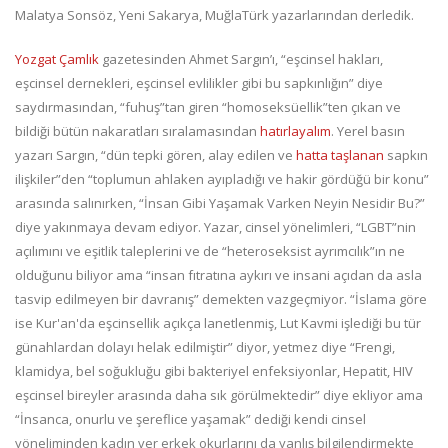
Malatya Sonsöz, Yeni Sakarya, MuğlaTürk yazarlarından derledik.
Yozgat Çamlık
gazetesinden Ahmet Sargın’ı, “eşcinsel hakları,
eşcinsel dernekleri, eşcinsel evlilikler gibi bu sapkınlığın” diye
saydırmasından, “fuhuş”tan giren “homoseksüellik”ten çıkan ve
bildiği bütün nakaratları sıralamasından
hatırlayalım
. Yerel basın
yazarı Sargın, “dün tepki gören, alay edilen ve
hatta taşlanan
sapkın
ilişkiler”den “toplumun ahlaken ayıpladığı ve hakir gördüğü bir konu”
arasında salınırken, “İnsan Gibi Yaşamak Varken Neyin Nesidir Bu?”
diye yakınmaya devam ediyor. Yazar, cinsel yönelimleri, “LGBT”nin
açılımını ve eşitlik taleplerini ve de “heteroseksist ayrımcılık”ın ne
olduğunu biliyor ama “insan fıtratına aykırı ve insani açıdan da asla
tasvip edilmeyen bir davranış” demekten vazgeçmiyor. “İslama göre
ise Kur'an'da eşcinsellik açıkça lanetlenmiş, Lut Kavmi işlediği bu tür
günahlardan dolayı helak edilmiştir” diyor, yetmez diye “Frengi,
klamidya, bel soğukluğu gibi bakteriyel enfeksiyonlar, Hepatit, HIV
eşcinsel bireyler arasında daha sık görülmektedir” diye ekliyor ama
“İnsanca, onurlu ve şereflice yaşamak” dediği kendi cinsel
yöneliminden kadın ver erkek okurlarını da yanlış bilgilendirmekte