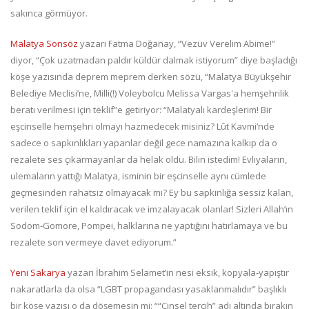
sakınca görmüyor.
Malatya Sonsöz
yazarı Fatma Doğanay, “Vezüv Verelim Abime!”
diyor, “Çok uzatmadan paldır küldür dalmak istiyorum” diye başladığı
köşe yazısında deprem meprem derken sözü, “Malatya Büyükşehir
Belediye Meclisi’ne, Milli(!) Voleybolcu Melissa Vargas'a hemşehrilik
beratı verilmesi için teklif”e getiriyor: “Malatyalı kardeşlerim! Bir
eşcinselle hemşehri olmayı hazmedecek misiniz? Lût Kavmi’nde
sadece o sapkınlıkları yapanlar değil gece namazına kalkıp da o
rezalete ses çıkarmayanlar da helak oldu. Bilin istedim! Evliyaların,
ulemaların yattığı Malatya, isminin bir eşcinselle aynı cümlede
geçmesinden rahatsız olmayacak mı? Ey bu sapkınlığa sessiz kalan,
verilen teklif için el kaldıracak ve imzalayacak olanlar! Sizleri Allah’ın
Sodom-Gomore, Pompei, halklarına ne yaptığını hatırlamaya ve bu
rezalete son vermeye davet ediyorum.”
Yeni Sakarya
yazarı İbrahim Selamet’in nesi eksik, kopyala-yapıştır
nakaratlarla da olsa “LGBT propagandası yasaklanmalıdır” başlıklı
bir köşe yazısı o da döşemesin mi: ““Cinsel tercih” adı altında bırakın