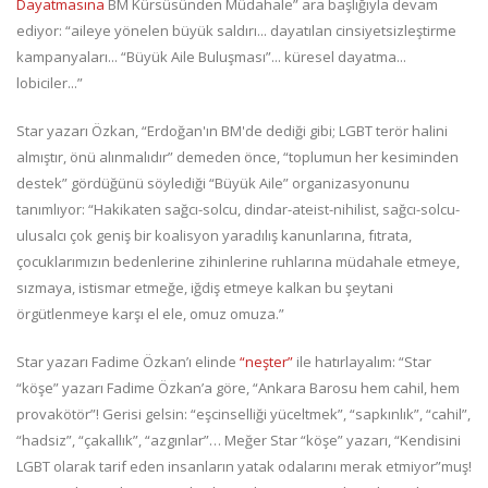
Dayatmasına
BM Kürsüsünden Müdahale” ara başlığıyla devam
ediyor: “aileye yönelen büyük saldırı... dayatılan cinsiyetsizleştirme
kampanyaları... “Büyük Aile Buluşması”... küresel dayatma...
lobiciler...”
Star yazarı Özkan, “Erdoğan'ın BM'de dediği gibi; LGBT terör halini
almıştır, önü alınmalıdır” demeden önce, “toplumun her kesiminden
destek” gördüğünü söylediği “Büyük Aile” organizasyonunu
tanımlıyor: “Hakikaten sağcı-solcu, dindar-ateist-nihilist, sağcı-solcu-
ulusalcı çok geniş bir koalisyon yaradılış kanunlarına, fıtrata,
çocuklarımızın bedenlerine zihinlerine ruhlarına müdahale etmeye,
sızmaya, istismar etmeğe, iğdiş etmeye kalkan bu şeytani
örgütlenmeye karşı el ele, omuz omuza.”
Star yazarı Fadime Özkan’ı elinde
“neşter”
ile hatırlayalım: “Star
“köşe” yazarı Fadime Özkan’a göre, “Ankara Barosu hem cahil, hem
provakötör”! Gerisi gelsin: “eşcinselliği yüceltmek”, “sapkınlık”, “cahil”,
“hadsiz”, “çakallık”, “azgınlar”… Meğer Star “köşe” yazarı, “Kendisini
LGBT olarak tarif eden insanların yatak odalarını merak etmiyor”muş!