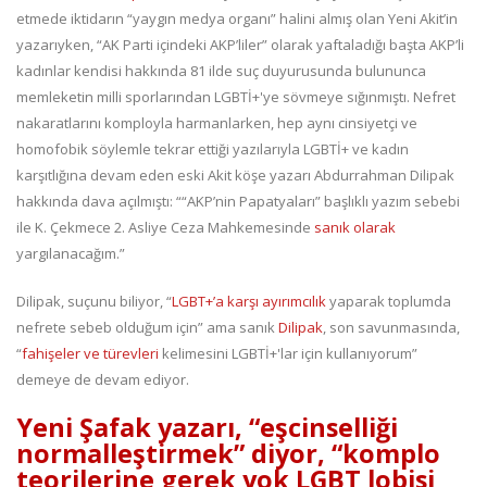
etmede iktidarın “yaygın medya organı” halini almış olan Yeni Akit’in
yazarıyken, “AK Parti içindeki AKP’liler” olarak yaftaladığı başta AKP’li
kadınlar kendisi hakkında 81 ilde suç duyurusunda bulununca
memleketin milli sporlarından LGBTİ+'ye sövmeye sığınmıştı. Nefret
nakaratlarını komployla harmanlarken, hep aynı cinsiyetçi ve
homofobik söylemle tekrar ettiği yazılarıyla LGBTİ+ ve kadın
karşıtlığına devam eden eski Akit köşe yazarı Abdurrahman Dilipak
hakkında dava açılmıştı: ““AKP’nin Papatyaları” başlıklı yazım sebebi
ile K. Çekmece 2. Asliye Ceza Mahkemesinde
sanık olarak
yargılanacağım.”
Dilipak, suçunu biliyor, “
LGBT+’a karşı ayırımcılık
yaparak toplumda
nefrete sebeb olduğum için” ama sanık
Dilipak
, son savunmasında,
“
fahişeler ve türevleri
kelimesini LGBTİ+'lar için kullanıyorum”
demeye de devam ediyor.
Yeni Şafak yazarı, “eşcinselliği
normalleştirmek” diyor, “komplo
teorilerine gerek yok LGBT lobisi