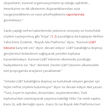
oluşumların, küresel organizasyonların işi olduğu aşikârdır...
Amerika’nın ve AB ülkelerinin düşmanlıklarından asla
vazgeçmediklerini ve nasıl çirkefleştiklerini
raporlarında
görmekteyiz.”
Sanki yaptığı nefret haberlerinde yeterince cinsiyetçi ve homofobik
söylem saçmıyormuş gibi “köşe” (
1
,
2
) yazarlığına da başlayan Akit’ten
Taha Emre Özdemir, “Büyük Aile Platformu” diyor, “küresel
LGBT
lobisine
karşı tek ses” diyor, devam ediyor: LGBT bataklığına düşmüş
gençlerimizi tedavilerini sağlayarak yeniden topluma
kazandırmalıyız. Küresel LGBT lobisinin ülkemizde yürüttüğü
faaliyetlerine ise "dur" denmeli. Devlet LGBT lobisinin ülkemizdeki
tüm propoganda araçlarını yasaklamalı.”
“Ortada LGBT bataklığına düşmüş ve kurtulmak isteyen gençler için
hiçbir nefret söylemi bulunmuyor” diyor ve devam ediyor Akit yazarı:
“Tunç Soyer'in eşinden, dostundan, seçmenlerinden, Türk
toplumundan utanmayarak yayınına katıldığı Yıldız Tar isimli sapkın,
Kaos GL adlı derneğin üyesi.. Kaos GL ise Büyük Aile Platformu'nun