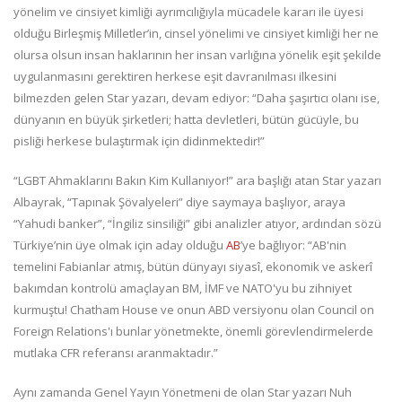
yönelim ve cinsiyet kimliği ayrımcılığıyla mücadele kararı ile üyesi
olduğu Birleşmiş Milletler’in, cinsel yönelimi ve cinsiyet kimliği her ne
olursa olsun insan haklarının her insan varlığına yönelik eşit şekilde
uygulanmasını gerektiren herkese eşit davranılması ilkesini
bilmezden gelen Star yazarı, devam ediyor: “Daha şaşırtıcı olanı ise,
dünyanın en büyük şirketleri; hatta devletleri, bütün gücüyle, bu
pisliği herkese bulaştırmak için didinmektedir!”
“LGBT Ahmaklarını Bakın Kim Kullanıyor!” ara başlığı atan Star yazarı
Albayrak, “Tapınak Şövalyeleri” diye saymaya başlıyor, araya
“Yahudi banker”, “İngiliz sinsiliği” gibi analizler atıyor, ardından sözü
Türkiye’nin üye olmak için aday olduğu
AB
’ye bağlıyor: “AB'nin
temelini Fabianlar atmış, bütün dünyayı siyasî, ekonomik ve askerî
bakımdan kontrolü amaçlayan BM, İMF ve NATO'yu bu zihniyet
kurmuştu! Chatham House ve onun ABD versiyonu olan Council on
Foreign Relations'ı bunlar yönetmekte, önemli görevlendirmelerde
mutlaka CFR referansı aranmaktadır.”
Aynı zamanda Genel Yayın Yönetmeni de olan Star yazarı Nuh