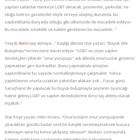
yapılan saldırılar merkeze LGBT alınarak; şovmenler, şarkıcılar, ne
idüğü belirsiz gazeteciler eliyle zirveye ulaşmış durumda. Bu
sapkınlıklarla dünyada olduğu gibi ülkemizde de mücadele ediliyor.
Bu mücadele süreklilik ve katılım gerektiren bir mücadele...”
“Haydi,
ikinci
taşı atmaya…” başlığı altında Star yazarı, “Büyük Aile
Buluşması”nın kincisine davet ediyor: “LGBT ve onun sapkın
destekçileri yıllardır "onur yürüyüşü" adı altında onursuzluk gösterisi
yapmaktan geri durmadılar. Bunu yapmaktaki amaçları
sapkınlıklarını bu sayede normalleştirmeye çalışmaktır. Yoksa
yaptıklarının onurla uzaktan yakından alakası yok... Pazar günü
Saraçhane'de yapılacak bu büyük buluşmayla şeytanın oyuncağı
haline gelmiş LGBT ve sapkın destekçilerine ikinci taş atılmış olacak
inşallah.”
Star köşe yazarı, mitin öncesi, “Onursuzların onur yürüyüşünde
çıkardıkları gürültü kadar sesli bir karşılık veremeyeceksek kusura
bakmayın ama hiç kimse şikâyetçi olmasın!” derken, sonrasında
kaleme aldığı köşe yazılarında mitingden hiç bahsetmedi...