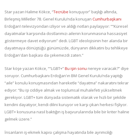
Star yazarı Halime Kökce, “
Tecrübe
konuşuyor” başlığı altında,
Birleşmiş Milletler 78. Genel Kurulu’nda konuşan
Cumhurbaşkanı
Erdoğan’ı televizyondan izliyor ve aldığı notları paylaşıyor: ““Küresel
dayatmalar karşısında dostlarımızı ailenin korunmasına hassasiyet
göstermeye davet ediyorum” dedi. LGBT ideolojisinin her alanda bir
dayatmaya dönüştüğü günümüzde, dünyanın dikkatini bu tehlikeye
Erdoğan'dan başkası da çekemezdi zaten.”
Star köşe yazarı Kökce, ““LGBT+”
Bu işin sonu
nereye varacak?” diye
soruyor. Cumhurbaşkanı Erdoğan'ın BM Genel Kurulu’nda yaptığı
“aile” konulu konuşmasından hareketle “dayatma” nakaratını tekrar
ediyor: “Bu işi ciddiye almak ve toplumsal muhalefeti yükseltmek
gerekiyor. LGBT+ tüm dünyada sistematik olarak ve hızlı bir şekilde
kendini dayatıyor, kendi dilini kuruyor ve karşı çıkan herkesi fişliyor.
LGBT+ konusuna nasıl baktığın iş başvurularında bile bir kriter haline
gelmek üzere.”
İnsanların iş-ekmek kapısı çalışma hayatında bile ayrımcılığı