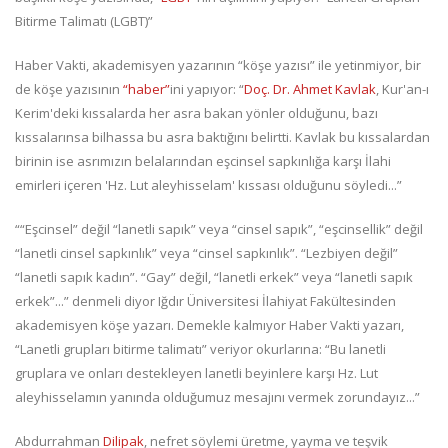
Bitirme Talimatı (LGBT)”
Haber Vakti, akademisyen yazarının “köşe yazısı” ile yetinmiyor, bir
de köşe yazısının
“haber”
ini yapıyor: “
Doç. Dr. Ahmet Kavlak
, Kur'an-ı
Kerim'deki kıssalarda her asra bakan yönler olduğunu, bazı
kıssalarınsa bilhassa bu asra baktığını belirtti. Kavlak bu kıssalardan
birinin ise asrımızın belalarından eşcinsel sapkınlığa karşı İlahi
emirleri içeren 'Hz. Lut aleyhisselam' kıssası olduğunu söyledi...”
““Eşcinsel” değil “lanetli sapık” veya “cinsel sapık”, “eşcinsellik” değil
“lanetli cinsel sapkınlık” veya “cinsel sapkınlık”. “Lezbiyen değil”
“lanetli sapık kadın”. “Gay” değil, “lanetli erkek” veya “lanetli sapık
erkek”...” denmeli diyor Iğdır Üniversitesi İlahiyat Fakültesinden
akademisyen köşe yazarı. Demekle kalmıyor Haber Vakti yazarı,
“Lanetli grupları bitirme talimatı” veriyor okurlarına: “Bu lanetli
gruplara ve onları destekleyen lanetli beyinlere karşı Hz. Lut
aleyhisselamın yanında olduğumuz mesajını vermek zorundayız...”
Abdurrahman
Dilipak
, nefret söylemi üretme, yayma ve teşvik