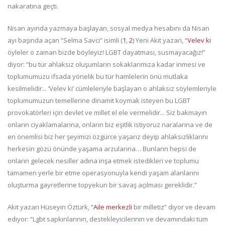
nakaratına geçti.
Nisan ayında yazmaya başlayan, sosyal medya hesabını da Nisan
ayı başında açan “Selma Savcı” isimli (
1
,
2
) Yeni Akit yazarı, “
Velev ki
öyleler o zaman bizde böyleyiz! LGBT dayatması, susmayacağız!”
diyor: “bu tür ahlaksız oluşumların sokaklarımıza kadar inmesi ve
toplumumuzu ifsada yönelik bu tür hamlelerin önü mutlaka
kesilmelidir... ‘Velev ki’ cümleleriyle başlayan o ahlaksız söylemleriyle
toplumumuzun temellerine dinamit koymak isteyen bu LGBT
provokatörleri için devlet ve millet el ele vermelidir... Siz bakmayın
onların ciyaklamalarına, onların biz eşitlik istiyoruz naralarına ve de
en önemlisi biz her şeyimizi özgürce yaşarız deyip ahlaksızlıklarını
herkesin gözü önünde yaşama arzularına… Bunların hepsi de
onların gelecek nesiller adına inşa etmek istedikleri ve toplumu
tamamen yerle bir etme operasyonuyla kendi yaşam alanlarını
oluşturma gayretlerine topyekun bir savaş açılması gereklidir.”
Akit yazarı Hüseyin Öztürk, “
Aile merkezli
bir milletiz” diyor ve devam
ediyor: “Lgbt sapkınlarının, destekleyicilerinin ve devamındaki tüm