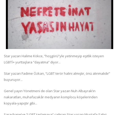
Star yazarı Halime Kökce, “hoşgörü”yle yetinmeyip eşitlik isteyen
LGBTİ+ yurttaşlara “dayatma” diyor...
Star yazarı Fadime Özkan, “LGBT terör halini almıştır, önü alınmalıdır”
buyuruyor...
Genel yayın Yönetmeni de olan Star yazarı Nuh Albayrak’ın
nakaratları, muhafazakâr medyanın komplocu köşelerinden
kopyala-yapıştır gibi...
Saraçhane’ye “LGBT taşlamaya” çağıran Star yazarı Mustafa Sabri