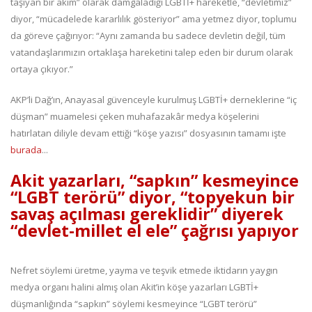
taşıyan bir akım” olarak damgaladığı LGBTİ+ hareketle, “devletimiz”
diyor, “mücadelede kararlılık gösteriyor” ama yetmez diyor, toplumu
da göreve çağırıyor: “Aynı zamanda bu sadece devletin değil, tüm
vatandaşlarımızın ortaklaşa hareketini talep eden bir durum olarak
ortaya çıkıyor.”
AKP’li Dağ’ın, Anayasal güvenceyle kurulmuş LGBTİ+ derneklerine “iç
düşman” muamelesi çeken muhafazakâr medya köşelerini
hatırlatan diliyle devam ettiği “köşe yazısı” dosyasının tamamı işte
burada
...
Akit yazarları, “sapkın” kesmeyince
“LGBT terörü” diyor, “topyekun bir
savaş açılması gereklidir” diyerek
“devlet-millet el ele” çağrısı yapıyor
Nefret söylemi üretme, yayma ve teşvik etmede iktidarın yaygın
medya organı halini almış olan Akit’in köşe yazarları LGBTİ+
düşmanlığında “sapkın” söylemi kesmeyince “LGBT terörü”