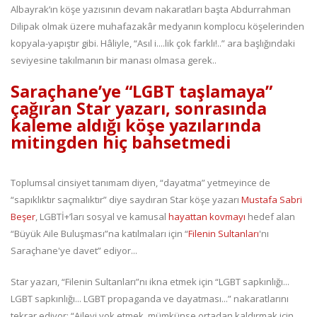
Albayrak’ın köşe yazısının devam nakaratları başta Abdurrahman
Dilipak olmak üzere muhafazakâr medyanın komplocu köşelerinden
kopyala-yapıştır gibi. Hâliyle, “Asıl i....lik çok farklı!..” ara başlığındaki
seviyesine takılmanın bir manası olmasa gerek..
Saraçhane’ye “LGBT taşlamaya”
çağıran Star yazarı, sonrasında
kaleme aldığı köşe yazılarında
mitingden hiç bahsetmedi
Toplumsal cinsiyet tanımam diyen, “dayatma” yetmeyince de
“sapıklıktır saçmalıktır” diye saydıran Star köşe yazarı
Mustafa Sabri
Beşer
, LGBTİ+’ları sosyal ve kamusal
hayattan kovmayı
hedef alan
“Büyük Aile Buluşması”na katılmaları için “
Filenin Sultanları
'nı
Saraçhane'ye davet” ediyor...
Star yazarı, “Filenin Sultanları”nı ikna etmek için “LGBT sapkınlığı...
LGBT sapkınlığı... LGBT propaganda ve dayatması...” nakaratlarını
tekrar ediyor: “Aileyi yok etmek, mümkünse ortadan kaldırmak için