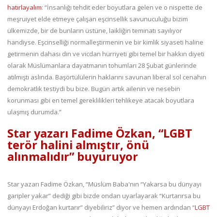
hatırlayalım
: “İnsanlığı tehdit eder boyutlara gelen ve o nispette de
meşruiyet elde etmeye çalışan eşcinsellik savunuculuğu bizim
ülkemizde, bir de bunların üstüne, laikliğin teminatı sayılıyor
handiyse. Eşcinselliği normalleştirmenin ve bir kimlik siyaseti haline
getirmenin dahası din ve vicdan hürriyeti gibi temel bir hakkın diyeti
olarak Müslümanlara dayatmanın tohumları 28 Şubat günlerinde
atılmıştı aslında. Başörtülülerin haklarını savunan liberal sol cenahın
demokratlık testiydi bu bize. Bugün artık ailenin ve nesebin
korunması gibi en temel gereklilikleri tehlikeye atacak boyutlara
ulaşmış durumda.”
Star yazarı Fadime Özkan, “LGBT
terör halini almıştır, önü
alınmalıdır” buyuruyor
Star yazarı Fadime Özkan, “Müslüm Baba'nın “Yakarsa bu dünyayı
garipler yakar” dediği gibi bizde ondan uyarlayarak “Kurtarırsa bu
dünyayı Erdoğan kurtarır” diyebiliriz” diyor ve hemen ardından “
LGBT