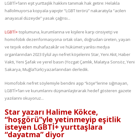
LGBTİ+’ların eşit yurttaşlık hakkını tanımak hak getire: Helakla
hallolmuyorsa kopyala-yapıştır “LGBT terörü” nakaratıyla “acilen
anayasal düzeyde” yasak çağrısı...
LGBTİ+
toplumuna, kurumlarına ve kişilere karşı cinsiyetçi ve
homofobik dezenformasyona ortak olan, doğrudan üreten, yayan
ve teşvik eden muhafazakâr ve hükümet yanlısı medya
organlarından 2023 Eylül ayı nefret köşelerini Star, Yeni Akit, Haber
Vakti, Yeni Şafak ve yerel basın (Yozgat Çamlık, Malatya Sonsöz, Yeni
Sakarya, MuğlaTürk) yazarlarından derledik.
Homofobik nefret söylemiyle bendini aşıp “köşe”lerine sığmayan,
LGBTİ+’ları ve kurumlarını düşmanlaştırarak hedef gösteren gazete
yazılarını okuyoruz...
Star yazarı Halime Kökce,
“hoşgörü”yle yetinmeyip eşitlik
isteyen LGBTİ+ yurttaşlara
“dayatma” diyor