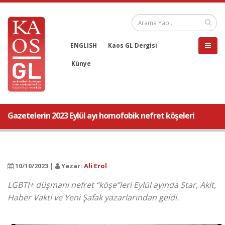
ENGLISH
Kaos GL Dergisi
Künye
Gazetelerin 2023 Eylül ayı homofobik nefret köşeleri
10/10/2023 |
Yazar:
Ali Erol
LGBTİ+ düşmanı nefret “köşe”leri Eylül ayında Star, Akit,
Haber Vakti ve Yeni Şafak yazarlarından geldi.