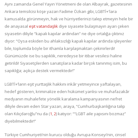
Aynı zamanda Genel Yayın Yönetmeni de olan Albayrak, gazetesinin
Ankara temsilcisi köşe yazarı Fadime Özkan gibi, LGBTİ+'lara
kamusalda görünmeyin, hak ve hürriyetlerinizi talep etmeyin hele bir
de anayasal
eşit vatandaşlık
diye siyasete bulaşmayın ayarı çeken
siyasetin diliyle “kapalı kapılar ardından” ne diye ortalığa çıktınız
diyor: “Oysa eskiden bu ahlaksızlığı kapalı kapılar ardında işleyenler
bile, toplumda böyle bir ithamla karşılaşmaktan çekinirlerdi!
Günümüzde ise bu sapıklık, neredeyse bir itibar vesilesi haline
getirildi! Siyasetçilerden sanatçılara kadar birçok tanınmış isim, bu
sapıklığa; açıkça destek vermektedir!”
LGBTİ+’ların eşit yurttaşlık hakkını inkâr yetmeyince yaftalayan,
hedef gösteren, kriminalize eden hükümet yanlısı ve muhafazakâr
medyanın muhalefete yönelik karalama kampanyasının nefret
diliyle devam eden Star yazarı, araya, “Cumhurbaşkanlığına talip
olan Kılıçdaroğlu”nu da (
1
,
2
) katıyor: ““LGBT aile yapısını bozmaz”
diyebilmektedir!”
Türkiye Cumhuriyeti’nin kurucu olduğu Avrupa Konseyi’nin, cinsel