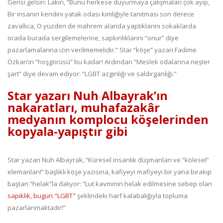
Gerisi gelsin: Lakin, “Bunu herkese duyurmaya çalışmaları çok ayıp,
Bir insanın kendini yatak odası kimliğiyle tanıtması son derece
zavallıca, O yüzden de mahrem alanda yaptıklarını sokaklarda
orada burada sergilemelerine, sapkınlıklarını “onur” diye
pazarlamalarına izin verilmemelidir.” Star “köşe” yazarı Fadime
Özkan’ın “hoşgörüsü” bu kadar! Ardından “Meslek odalarına neşter
şart” diye devam ediyor: “LGBT azgınlığı ve saldırganlığı.”
Star yazarı Nuh Albayrak’ın
nakaratları, muhafazakâr
medyanın komplocu köşelerinden
kopyala-yapıştır gibi
Star yazarı Nuh Albayrak, “Küresel insanlık düşmanları ve “kölesel”
elemanları!” başlıklı köşe yazısına, kafiyeyi mafiyeyi bir yana bırakıp
baştan “helak”la dalıyor: “Lut kavminin helak edilmesine sebep olan
sapıklık, bugün "LGBT"
şeklindeki harf kalabalığıyla topluma
pazarlanmaktadır!”