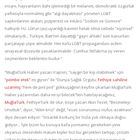
insanı, hayvanların dahi işlemediği bir melaneti, demokratik özgürlük
yaftasıyla normalmiş gibi “algı dayatması” yöneten LGBT
sapkınlarının ataları, putperest ve inkârcı “Sodom ve Gomore”
halkıydı. Hz. Lût’un (as) uyardığı kavmin helak olma sebebi “eşcinsel”
olmalarıydı... Türkiye, Batı’nın dayattığı “gayri ahlaki” tüm kanunları
parçalayıp çöpe atmalıdır. Her türlü LGBT propagandası acilen
anayasal düzeyde yasaklanmalıdır. Cumhur İttifakı’na oy veren
seçmenlerin beklentisi budur.”
“MuğlaTürk Haber yazarı n’apsın, “saygın bir kişi olabilmek” için
“pembe etek”
mi giysin” ile “Dünya Sağlık Örgütü,
Fethiye sahiline
uzanmış
“hem de pırıl pırıl” gökkuşağının keyfini çıkartan MuğlaTürk
Haber yazarından daha mı iyi bilecek”ten hatırlayacağımız,
MuğlaTürk
, FethiyeTürk de olur, köşe yazarı Akın Tezel, “Besmeleyi
Unuttuk”, diyor, “iklim krizi” değil, “esas sorunumuz nüfus azalması”
diye devam ediyor: “İnsanlık korkunç bir hızla yok olmaya doğru
gidiyor... İşte bizim bu konuya kafa yormamız gerekirken yine
okyanus ötesindeki malum kişiler bizi bu gerçekleri tartışıp, çözüm
yolları bulmaktan uzak tutmak için kürsel ısınma palavrasını icat