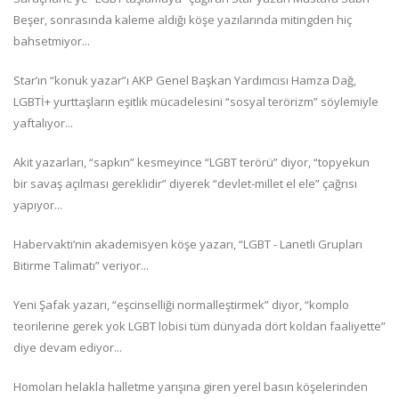
Beşer, sonrasında kaleme aldığı köşe yazılarında mitingden hiç
bahsetmiyor...
Star’ın “konuk yazar”ı AKP Genel Başkan Yardımcısı Hamza Dağ,
LGBTİ+ yurttaşların eşitlik mücadelesini “sosyal terörizm” söylemiyle
yaftalıyor...
Akit yazarları, “sapkın” kesmeyince “LGBT terörü” diyor, “topyekun
bir savaş açılması gereklidir” diyerek “devlet-millet el ele” çağrısı
yapıyor...
Habervakti’nin akademisyen köşe yazarı, “LGBT - Lanetli Grupları
Bitirme Talimatı” veriyor...
Yeni Şafak yazarı, “eşcinselliği normalleştirmek” diyor, “komplo
teorilerine gerek yok LGBT lobisi tüm dünyada dört koldan faaliyette”
diye devam ediyor...
Homoları helakla halletme yarışına giren yerel basın köşelerinden