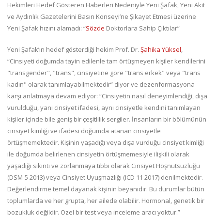
Hekimleri Hedef Gösteren Haberleri Nedeniyle Yeni Şafak, Yeni Akit
ve Aydınlık Gazetelerini Basın Konseyi’ne Şikayet Etmesi üzerine
Yeni Şafak hızını alamadı: “
Sözde
Doktorlara Sahip Çıktılar”
Yeni Şafak’ın hedef gösterdiği hekim Prof. Dr.
Şahika Yüksel
,
“Cinsiyeti doğumda tayin edilenle tam örtüşmeyen kişiler kendilerini
"transgender", "trans", cinsiyetine göre "trans erkek" veya "trans
kadın" olarak tanımlayabilmektedir” diyor ve dezenformasyona
karşı anlatmaya devam ediyor: “Cinsiyetin nasıl deneyimlendiği, dışa
vurulduğu, yani cinsiyet ifadesi, aynı cinsiyetle kendini tanımlayan
kişiler içinde bile geniş bir çeşitlilik sergiler. İnsanların bir bölümünün
cinsiyet kimliği ve ifadesi doğumda atanan cinsiyetle
örtüşmemektedir. Kişinin yaşadığı veya dışa vurduğu cinsiyet kimliği
ile doğumda belirlenen cinsiyetin örtüşmemesiyle ilişkili olarak
yaşadığı sıkıntı ve zorlanmaya tıbbi olarak Cinsiyet Hoşnutsuzluğu
(DSM-5 2013) veya Cinsiyet Uyuşmazlığı (ICD 11 2017) denilmektedir.
Değerlendirme temel dayanak kişinin beyanıdır. Bu durumlar bütün
toplumlarda ve her grupta, her ailede olabilir. Hormonal, genetik bir
bozukluk değildir. Özel bir test veya inceleme aracı yoktur.”