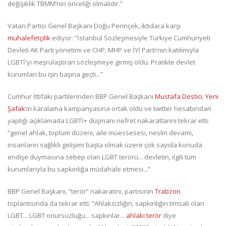
değişiklik TBMM’nin önceliği olmalıdır.”
Vatan Partisi Genel Başkanı Doğu Perinçek, iktidara karşı
muhalefetçilik
ediyor: “İstanbul Sözleşmesiyle Türkiye Cumhuriyeti
Devleti AK Parti yönetimi ve CHP, MHP ve İYİ Parti'nin katılımıyla
LGBTİ'yi meşrulaştıran sözleşmeye girmiş oldu. Pratikte devlet
kurumları bu işin başına geçti...”
Cumhur İttifakı partilerinden BBP Genel Başkanı
Mustafa Destici
,
Yeni
Şafak
’ın karalama kampanyasına ortak oldu ve twitter hesabından
yaptığı açıklamada LGBTİ+ düşmanı nefret nakaratlarını tekrar etti:
“genel ahlak, toplum düzeni, aile müessesesi, neslin devamı,
insanların sağlıklı gelişimi başta olmak üzere çok sayıda konuda
endişe duymasına sebep olan LGBT terörü... devletin, ilgili tüm
kurumlarıyla bu sapkınlığa müdahale etmesi...”
BBP Genel Başkanı, “terör” nakaratını, partisinin
Trabzon
toplantısında da tekrar etti: “Ahlaksızlığın, sapkınlığın timsali olan
LGBT... LGBT onursuzluğu... sapkınlar...
ahlaki terör
diye