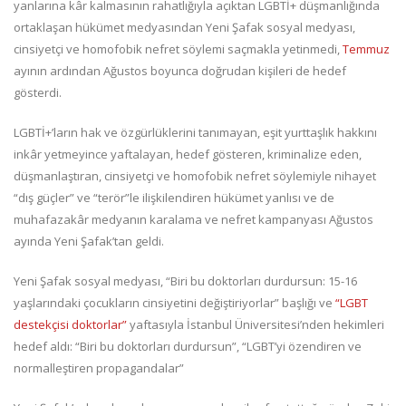
yanlarına kâr kalmasının rahatlığıyla açıktan LGBTİ+ düşmanlığında
ortaklaşan hükümet medyasından Yeni Şafak sosyal medyası,
cinsiyetçi ve homofobik nefret söylemi saçmakla yetinmedi,
Temmuz
ayının ardından Ağustos boyunca doğrudan kişileri de hedef
gösterdi.
LGBTİ+’ların hak ve özgürlüklerini tanımayan, eşit yurttaşlık hakkını
inkâr yetmeyince yaftalayan, hedef gösteren, kriminalize eden,
düşmanlaştıran, cinsiyetçi ve homofobik nefret söylemiyle nihayet
“dış güçler” ve “terör”le ilişkilendiren hükümet yanlısı ve de
muhafazakâr medyanın karalama ve nefret kampanyası Ağustos
ayında Yeni Şafak’tan geldi.
Yeni Şafak sosyal medyası, “Biri bu doktorları durdursun: 15-16
yaşlarındaki çocukların cinsiyetini değiştiriyorlar” başlığı ve
“LGBT
destekçisi doktorlar”
yaftasıyla İstanbul Üniversitesi’nden hekimleri
hedef aldı: “Biri bu doktorları durdursun”, “LGBT’yi özendiren ve
normalleştiren propagandalar”