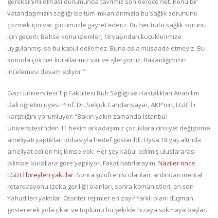
gereksinimi olması durumunda tavrımız son derece net. Konu bir
vatandaşımızın sağlığı ise tüm imkanlarımızla bu sağlık sorununu
çözmek için var gücümüzle gayret ederiz. Bu her türlü sağlık sorunu
için geçerli. Bahse konu işlemler, 18 yaşından küçüklerimize
uygulanmış ise bu kabul edilemez. Buna asla müsaade etmeyiz. Bu
konuda çok net kurallarımız var ve işletiyoruz. Bakanlığımızın
incelemesi devam ediyor.”
Gazi Üniversitesi Tıp Fakültesi Ruh Sağlığı ve Hastalıkları Anabilim
Dalı öğretim üyesi Prof. Dr. Selçuk Candansayar, AKP’nin, LGBTİ+
karşıtlığını yorumluyor: “Bakın yakın zamanda İstanbul
Üniversitesi’nden 11 hekim arkadaşımız çocuklara cinsiyet değiştirme
ameliyatı yaptıkları iddiasıyla hedef gösterildi. Oysa 18 yaş altında
ameliyat edilen hiç kimse yok. Her şey kabul edilmiş uluslararası
bilimsel kurallara göre yapılıyor. Fakat hatırlatayım,
Naziler önce
LGBTİ bireyleri yaktılar
. Sonra şizofrenisi olanları, ardından mental
retardasyonu (zeka geriliği) olanları, sonra komünistleri, en son
Yahudileri yaktılar. Otoriter rejimler en zayıf farklı olanı düşman
göstererek yola çıkar ve toplumu bu şekilde hizaya sokmaya başlar.