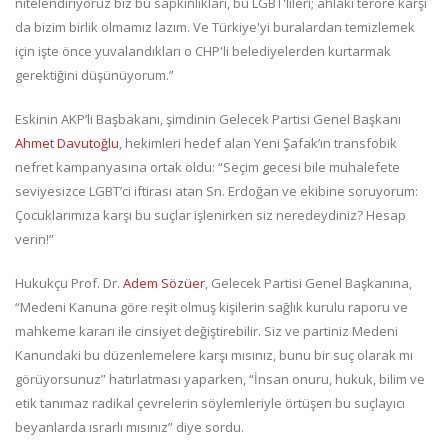
nitelendiriyoruz biz bu sapkınlıkları, bu LGBT'lileri; ahlaki teröre karşı
da bizim birlik olmamız lazım. Ve Türkiye'yi buralardan temizlemek
için işte önce yuvalandıkları o CHP'li belediyelerden kurtarmak
gerektiğini düşünüyorum.”
Eskinin AKP’li Başbakanı, şimdinin Gelecek Partisi Genel Başkanı
Ahmet Davutoğlu
, hekimleri hedef alan Yeni Şafak’ın transfobik
nefret kampanyasına ortak oldu: “Seçim gecesi bile muhalefete
seviyesizce LGBT’ci iftirası atan Sn. Erdoğan ve ekibine soruyorum:
Çocuklarımıza karşı bu suçlar işlenirken siz neredeydiniz? Hesap
verin!”
Hukukçu Prof. Dr.
Adem Sözüer
, Gelecek Partisi Genel Başkanına,
“Medeni Kanuna göre reşit olmuş kişilerin sağlık kurulu raporu ve
mahkeme kararı ile cinsiyet değiştirebilir. Siz ve partiniz Medeni
Kanundaki bu düzenlemelere karşı mısınız, bunu bir suç olarak mı
görüyorsunuz” hatırlatması yaparken, “İnsan onuru, hukuk, bilim ve
etik tanımaz radikal çevrelerin söylemleriyle örtüşen bu suçlayıcı
beyanlarda ısrarlı mısınız” diye sordu.