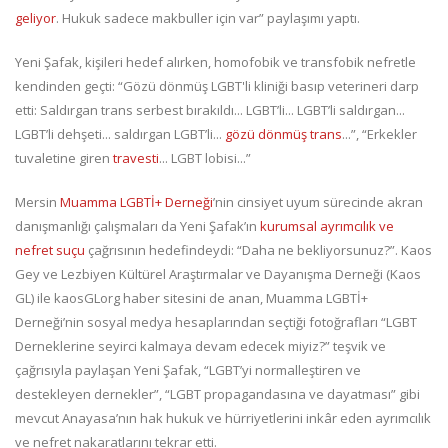
geliyor
. Hukuk sadece makbuller için var” paylaşımı yaptı.
Yeni Şafak, kişileri hedef alırken, homofobik ve transfobik nefretle
kendinden geçti: “Gözü dönmüş LGBT'li kliniği basıp veterineri darp
etti: Saldırgan trans serbest bırakıldı... LGBT’li... LGBT’li saldırgan...
LGBT’li dehşeti... saldırgan LGBT’li...
gözü dönmüş trans
...”, “Erkekler
tuvaletine giren
travesti
... LGBT lobisi...”
Mersin
Muamma LGBTİ+ Derneği
’nin cinsiyet uyum sürecinde akran
danışmanlığı çalışmaları da Yeni Şafak’ın
kurumsal ayrımcılık ve
nefret suçu
çağrısının hedefindeydi: “Daha ne bekliyorsunuz?”. Kaos
Gey ve Lezbiyen Kültürel Araştırmalar ve Dayanışma Derneği (Kaos
GL) ile kaosGLorg haber sitesini de anan, Muamma LGBTİ+
Derneği’nin sosyal medya hesaplarından seçtiği fotoğrafları “LGBT
Derneklerine seyirci kalmaya devam edecek miyiz?” teşvik ve
çağrısıyla paylaşan Yeni Şafak, “LGBT’yi normalleştiren ve
destekleyen dernekler”, “LGBT propagandasına ve dayatması” gibi
mevcut Anayasa’nın hak hukuk ve hürriyetlerini inkâr eden ayrımcılık
ve nefret nakaratlarını tekrar etti.