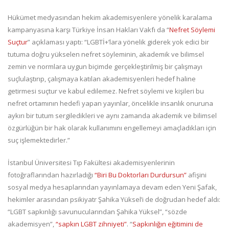
Hükümet medyasından hekim akademisyenlere yönelik karalama
kampanyasına karşı Türkiye İnsan Hakları Vakfı da “
Nefret Söylemi
Suçtur
” açıklaması yaptı: “LGBTİ+’lara yönelik giderek yok edici bir
tutuma doğru yükselen nefret söyleminin, akademik ve bilimsel
zemin ve normlara uygun biçimde gerçekleştirilmiş bir çalışmayı
suçlulaştırıp, çalışmaya katılan akademisyenleri hedef haline
getirmesi suçtur ve kabul edilemez. Nefret söylemi ve kişileri bu
nefret ortamının hedefi yapan yayınlar, öncelikle insanlık onuruna
aykırı bir tutum sergiledikleri ve aynı zamanda akademik ve bilimsel
özgürlüğün bir hak olarak kullanımını engellemeyi amaçladıkları için
suç işlemektedirler.”
İstanbul Üniversitesi Tıp Fakültesi akademisyenlerinin
fotoğraflarından hazırladığı
“Biri Bu Doktorları Durdursun”
afişini
sosyal medya hesaplarından yayınlamaya devam eden Yeni Şafak,
hekimler arasından psikiyatr Şahika Yüksel’i de doğrudan hedef aldı:
“LGBT sapkınlığı savunucularından Şahika Yüksel”, “sözde
akademisyen”,
“sapkın LGBT zihniyeti”
. “
Sapkınlığın eğitimini de