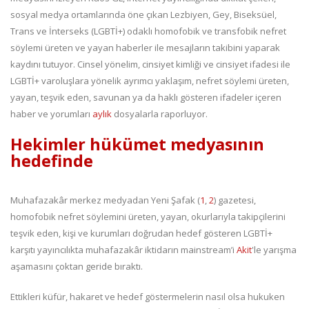
sosyal medya ortamlarında öne çıkan Lezbiyen, Gey, Biseksüel,
Trans ve İnterseks (LGBTİ+) odaklı homofobik ve transfobik nefret
söylemi üreten ve yayan haberler ile mesajların takibini yaparak
kaydını tutuyor. Cinsel yönelim, cinsiyet kimliği ve cinsiyet ifadesi ile
LGBTİ+ varoluşlara yönelik ayrımcı yaklaşım, nefret söylemi üreten,
yayan, teşvik eden, savunan ya da haklı gösteren ifadeler içeren
haber ve yorumları
aylık
dosyalarla raporluyor.
Hekimler hükümet medyasının
hedefinde
Muhafazakâr merkez medyadan Yeni Şafak (
1
,
2
) gazetesi,
homofobik nefret söylemini üreten, yayan, okurlarıyla takipçilerini
teşvik eden, kişi ve kurumları doğrudan hedef gösteren LGBTİ+
karşıtı yayıncılıkta muhafazakâr iktidarın mainstream’i
Akit
'le yarışma
aşamasını çoktan geride bıraktı.
Ettikleri küfür, hakaret ve hedef göstermelerin nasıl olsa hukuken