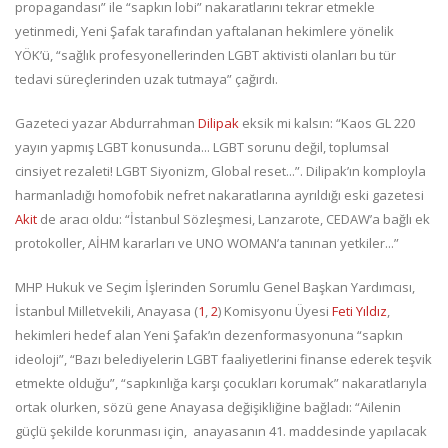
propagandası” ile “sapkın lobi” nakaratlarını tekrar etmekle
yetinmedi, Yeni Şafak tarafından yaftalanan hekimlere yönelik
YÖK’ü, “sağlık profesyonellerinden LGBT aktivisti olanları bu tür
tedavi süreçlerinden uzak tutmaya” çağırdı.
Gazeteci yazar Abdurrahman
Dilipak
eksik mi kalsın: “Kaos GL 220
yayın yapmış LGBT konusunda... LGBT sorunu değil, toplumsal
cinsiyet rezaleti! LGBT Siyonizm, Global reset...”. Dilipak’ın komployla
harmanladığı homofobik nefret nakaratlarına ayrıldığı eski gazetesi
Akit
de aracı oldu: “İstanbul Sözleşmesi, Lanzarote, CEDAW’a bağlı ek
protokoller, AİHM kararları ve UNO WOMAN’a tanınan yetkiler...”
MHP Hukuk ve Seçim İşlerinden Sorumlu Genel Başkan Yardımcısı,
İstanbul Milletvekili, Anayasa (
1
,
2
) Komisyonu Üyesi
Feti Yıldız
,
hekimleri hedef alan Yeni Şafak’ın dezenformasyonuna “sapkın
ideoloji”, “Bazı belediyelerin LGBT faaliyetlerini finanse ederek teşvik
etmekte olduğu”, “sapkınlığa karşı çocukları korumak” nakaratlarıyla
ortak olurken, sözü gene Anayasa değişikliğine bağladı: “Ailenin
güçlü şekilde korunması için, anayasanın 41. maddesinde yapılacak