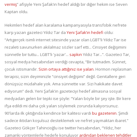
vermiş
” afişiyle Yeni Şafak’ın hedef aldığı bir diğer hekim ise Seven
Kaptan oldu.
Hekimleri hedef alan karalama kampanyasıyla transfobik nefrete
karşı yazan gazeteci Yıldız Tar da
Yeni Şafak’ın hedefi
oldu:
“Artıgerçek isimli internet sitesinde yazar olan LGBT'li Yıldız Tar ise
rezaleti savunurken akılalmaz sözler sarf etti... Cinsiyet değişimini
sünnetle bir tuttu... LGBT'li 'yazar'...
sapkın
Yıldız Tar...”. Gazeteci Tar,
sosyal medya hesabından verdiği cevapta, “Bir tutmadım. Sünnet,
çocuk istismarıdır.
Sizin ortaya attığınız ise yalan
. Hormon replasman
terapisi, sizin deyiminizle “cinsiyet değişimi” değil. Genitallere geri
dönüşsüz müdahale yok. Ama sünnette var. Sizi hakikate davet
ediyorum” dedi. Yeni Şafak’ın gazeteciyi hedef almasına sosyal
medyadan gelen bir tepki ise şöyle: “Yalan böyle bir şey işte. Bir kere
ifşa edildi mi daha çok yalan söylemek zorunda kalıyorsunuz.
90'larda ilk çıktığında kendince bir kalitesi vardı
bu gazetenin
. Şimdi
sadece iktidarı koşulsuz desteklemek ve nefret yaymaktan ibaret.”
Gazeteci Gökçer Tahincioğlu ise twitter hesabından, “Yıldız, her
zamanki yöntemlerle hedefe konuluyor
ardından beklenen tehditler