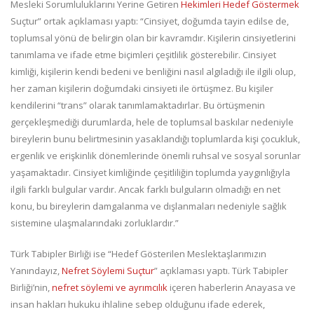
Mesleki Sorumluluklarını Yerine Getiren
Hekimleri Hedef Göstermek
Suçtur” ortak açıklaması yaptı: “Cinsiyet, doğumda tayin edilse de,
toplumsal yönü de belirgin olan bir kavramdır. Kişilerin cinsiyetlerini
tanımlama ve ifade etme biçimleri çeşitlilik gösterebilir. Cinsiyet
kimliği, kişilerin kendi bedeni ve benliğini nasıl algıladığı ile ilgili olup,
her zaman kişilerin doğumdaki cinsiyeti ile örtüşmez. Bu kişiler
kendilerini “trans” olarak tanımlamaktadırlar. Bu örtüşmenin
gerçekleşmediği durumlarda, hele de toplumsal baskılar nedeniyle
bireylerin bunu belirtmesinin yasaklandığı toplumlarda kişi çocukluk,
ergenlik ve erişkinlik dönemlerinde önemli ruhsal ve sosyal sorunlar
yaşamaktadır. Cinsiyet kimliğinde çeşitliliğin toplumda yaygınlığıyla
ilgili farklı bulgular vardır. Ancak farklı bulguların olmadığı en net
konu, bu bireylerin damgalanma ve dışlanmaları nedeniyle sağlık
sistemine ulaşmalarındaki zorluklardır.”
Türk Tabipler Birliği ise “Hedef Gösterilen Meslektaşlarımızın
Yanındayız,
Nefret Söylemi Suçtur
” açıklaması yaptı. Türk Tabipler
Birliği’nin,
nefret söylemi ve ayrımcılık
içeren haberlerin Anayasa ve
insan hakları hukuku ihlaline sebep olduğunu ifade ederek,