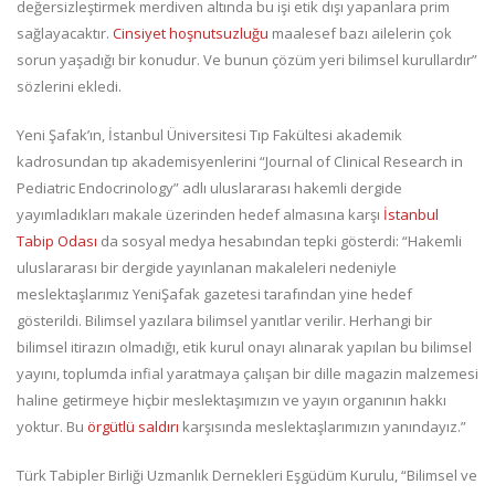
değersizleştirmek merdiven altında bu işi etik dışı yapanlara prim
sağlayacaktır.
Cinsiyet hoşnutsuzluğu
maalesef bazı ailelerin çok
sorun yaşadığı bir konudur. Ve bunun çözüm yeri bilimsel kurullardır”
sözlerini ekledi.
Yeni Şafak’ın, İstanbul Üniversitesi Tıp Fakültesi akademik
kadrosundan tıp akademisyenlerini “Journal of Clinical Research in
Pediatric Endocrinology” adlı uluslararası hakemli dergide
yayımladıkları makale üzerinden hedef almasına karşı
İstanbul
Tabip Odası
da sosyal medya hesabından tepki gösterdi: “Hakemli
uluslararası bir dergide yayınlanan makaleleri nedeniyle
meslektaşlarımız YeniŞafak gazetesi tarafından yine hedef
gösterildi. Bilimsel yazılara bilimsel yanıtlar verilir. Herhangi bir
bilimsel itirazın olmadığı, etik kurul onayı alınarak yapılan bu bilimsel
yayını, toplumda infial yaratmaya çalışan bir dille magazin malzemesi
haline getirmeye hiçbir meslektaşımızın ve yayın organının hakkı
yoktur. Bu
örgütlü saldırı
karşısında meslektaşlarımızın yanındayız.”
Türk Tabipler Birliği Uzmanlık Dernekleri Eşgüdüm Kurulu, “Bilimsel ve