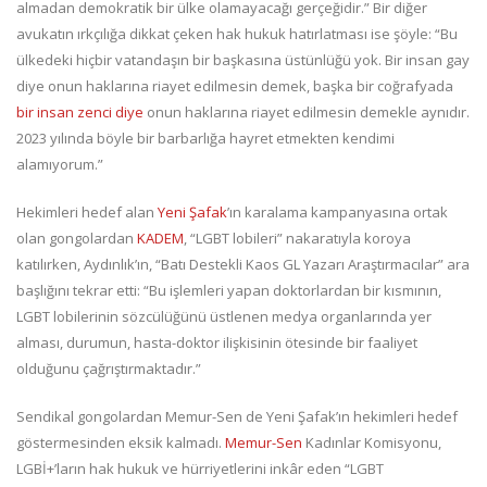
almadan demokratik bir ülke olamayacağı gerçeğidir.” Bir diğer
avukatın ırkçılığa dikkat çeken hak hukuk hatırlatması ise şöyle: “Bu
ülkedeki hiçbir vatandaşın bir başkasına üstünlüğü yok. Bir insan gay
diye onun haklarına riayet edilmesin demek, başka bir coğrafyada
bir insan zenci diye
onun haklarına riayet edilmesin demekle aynıdır.
2023 yılında böyle bir barbarlığa hayret etmekten kendimi
alamıyorum.”
Hekimleri hedef alan
Yeni Şafak
’ın karalama kampanyasına ortak
olan gongolardan
KADEM
, “LGBT lobileri” nakaratıyla koroya
katılırken, Aydınlık’ın, “Batı Destekli Kaos GL Yazarı Araştırmacılar” ara
başlığını tekrar etti: “Bu işlemleri yapan doktorlardan bir kısmının,
LGBT lobilerinin sözcülüğünü üstlenen medya organlarında yer
alması, durumun, hasta-doktor ilişkisinin ötesinde bir faaliyet
olduğunu çağrıştırmaktadır.”
Sendikal gongolardan Memur-Sen de Yeni Şafak’ın hekimleri hedef
göstermesinden eksik kalmadı.
Memur-Sen
Kadınlar Komisyonu,
LGBİ+’ların hak hukuk ve hürriyetlerini inkâr eden “LGBT