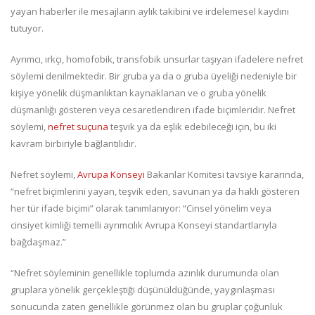
yayan haberler ile mesajların aylık takibini ve irdelemesel kaydını
tutuyor.
Ayrımcı, ırkçı, homofobik, transfobik unsurlar taşıyan ifadelere nefret
söylemi denilmektedir. Bir gruba ya da o gruba üyeliği nedeniyle bir
kişiye yönelik düşmanlıktan kaynaklanan ve o gruba yönelik
düşmanlığı gösteren veya cesaretlendiren ifade biçimleridir. Nefret
söylemi,
nefret suçuna
teşvik ya da eşlik edebileceği için, bu iki
kavram birbiriyle bağlantılıdır.
Nefret söylemi,
Avrupa Konseyi
Bakanlar Komitesi tavsiye kararında,
“nefret biçimlerini yayan, teşvik eden, savunan ya da haklı gösteren
her tür ifade biçimi” olarak tanımlanıyor: “Cinsel yönelim veya
cinsiyet kimliği temelli ayrımcılık Avrupa Konseyi standartlarıyla
bağdaşmaz.”
“Nefret söyleminin genellikle toplumda azınlık durumunda olan
gruplara yönelik gerçekleştiği düşünüldüğünde, yaygınlaşması
sonucunda zaten genellikle görünmez olan bu gruplar çoğunluk