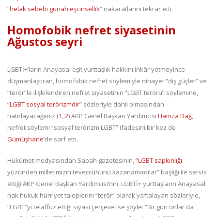
“
helak sebebi günah eşcinsellik
” nakaratlarını tekrar etti.
Homofobik nefret siyasetinin
Ağustos seyri
LGBTİ+’ların Anayasal eşit yurttaşlık hakkını inkâr yetmeyince
düşmanlaştıran, homofobik nefret söylemiyle nihayet “dış güçler” ve
“terör”le ilişkilendiren nefret siyasetinin “LGBT terörü” söylemine,
“
LGBT sosyal terörizmdir
” sözleriyle dahil olmasından
hatırlayacağımız (
1
,
2
) AKP Genel Başkan Yardımcısı
Hamza Dağ
,
nefret söylemi “sosyal terörizm LGBT” ifadesini bir kez de
Gümüşhane
’de sarf etti.
Hükümet medyasından Sabah gazetesinin, “
LGBT sapkınlığı
yüzünden milletimizin teveccühünü kazanamadılar” başlığı ile servis
ettiği AKP Genel Başkan Yardımcısı’nın, LGBTİ+ yurttaşların Anayasal
hak hukuk hürriyet taleplerini “terör” olarak yaftalayan sözleriyle,
“LGBT”yi telaffuz ettiği siyasi çerçeve ise şöyle: “Bir gün onlar da