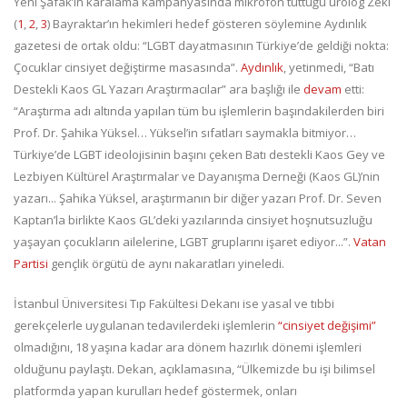
Yeni Şafak’ın karalama kampanyasında mikrofon tuttuğu ürolog Zeki
(
1
,
2
,
3
) Bayraktar’ın hekimleri hedef gösteren söylemine Aydınlık
gazetesi de ortak oldu: “LGBT dayatmasının Türkiye’de geldiği nokta:
Çocuklar cinsiyet değiştirme masasında”.
Aydınlık
, yetinmedi, “Batı
Destekli Kaos GL Yazarı Araştırmacılar” ara başlığı ile
devam
etti:
“Araştırma adı altında yapılan tüm bu işlemlerin başındakilerden biri
Prof. Dr. Şahika Yüksel… Yüksel’in sıfatları saymakla bitmiyor…
Türkiye’de LGBT ideolojisinin başını çeken Batı destekli Kaos Gey ve
Lezbiyen Kültürel Araştırmalar ve Dayanışma Derneği (Kaos GL)’nin
yazarı... Şahika Yüksel, araştırmanın bir diğer yazarı Prof. Dr. Seven
Kaptan’la birlikte Kaos GL’deki yazılarında cinsiyet hoşnutsuzluğu
yaşayan çocukların ailelerine, LGBT gruplarını işaret ediyor...”.
Vatan
Partisi
gençlik örgütü de aynı nakaratları yineledi.
İstanbul Üniversitesi Tıp Fakültesi Dekanı ise yasal ve tıbbi
gerekçelerle uygulanan tedavilerdeki işlemlerin
“cinsiyet değişimi”
olmadığını, 18 yaşına kadar ara dönem hazırlık dönemi işlemleri
olduğunu paylaştı. Dekan, açıklamasına, “Ülkemizde bu işi bilimsel
platformda yapan kurulları hedef göstermek, onları