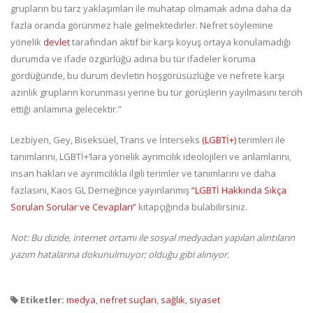
grupların bu tarz yaklaşımları ile muhatap olmamak adına daha da
fazla oranda görünmez hale gelmektedirler. Nefret söylemine
yönelik
devlet
tarafından aktif bir karşı koyuş ortaya konulamadığı
durumda ve ifade özgürlüğü adına bu tür ifadeler koruma
gördüğünde, bu durum devletin hoşgörüsüzlüğe ve nefrete karşı
azınlık grupların korunması yerine bu tür görüşlerin yayılmasını tercih
ettiği anlamına gelecektir.”
Lezbiyen, Gey, Biseksüel, Trans ve İnterseks
(LGBTİ+)
terimleri ile
tanımlarını, LGBTİ+’lara yönelik ayrımcılık ideolojileri ve anlamlarını,
insan hakları ve ayrımcılıkla ilgili terimler ve tanımlarını ve daha
fazlasını, Kaos GL Derneğince yayınlanmış
“LGBTİ Hakkında Sıkça
Sorulan Sorular ve Cevapları”
kitapçığında bulabilirsiniz.
Not: Bu dizide, internet ortamı ile sosyal medyadan yapılan alıntıların
yazım hatalarına dokunulmuyor; olduğu gibi alınıyor.
Etiketler:
medya
,
nefret suçları
,
sağlık
,
siyaset