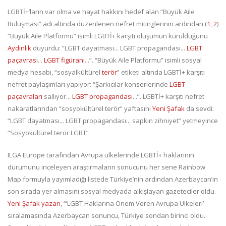
LGBTİ+’ların var olma ve hayat hakkını hedef alan “Büyük Aile
Buluşması” adı altında düzenlenen nefret mitinglerinin ardından (
1
,
2
)
“Büyük Aile Platformu” isimli LGBTİ+ karşıtı oluşumun kurulduğunu
Aydınlık
duyurdu: “LGBT dayatması... LGBT propagandası...
LGBT
paçavrası
...
LGBT figüranı
...”. “Büyük Aile Platformu” isimli sosyal
medya hesabı, “sosyalkültürel
terör
” etiketi altında LGBTİ+ karşıtı
nefret paylaşımları yapıyor: “Şarkıcılar konserlerinde
LGBT
paçavraları
sallıyor...
LGBT propagandası
...”. LGBTİ+ karşıtı nefret
nakaratlarından “sosyokültürel terör” yaftasını
Yeni Şafak
da sevdi:
“LGBT dayatması... LGBT propagandası... sapkın zihniyet” yetmeyince
“Sosyokültürel terör LGBT”
ILGA Europe tarafından Avrupa ülkelerinde LGBTİ+ haklarının
durumunu inceleyen araştırmaların sonucunu her sene Rainbow
Map formuyla yayımladığı listede Türkiye’nin ardından Azerbaycan’ın
son sırada yer almasını sosyal medyada alkışlayan gazeteciler oldu.
Yeni Şafak yazarı
, “‘LGBT Haklarına Önem Veren Avrupa Ülkeleri’
sıralamasında Azerbaycan sonuncu, Türkiye sondan birinci oldu.