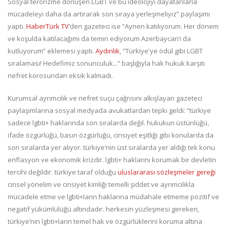
Sosyal terörizme dönüşen LGBT ve bu ideolojiyi dayatanlarla
mücadeleyi daha da artırarak son sıraya yerleşmeliyiz” paylaşımı
yaptı.
HaberTürk TV
’den gazeteci ise “Aynen katılıyorum. Her dönem
ve koşulda katılacağımı da temin ediyorum Azerbaycan’ı da
kutluyorum” eklemesi yaptı.
Aydınlık
, “Türkiye'ye ödül gibi LGBT
sıralaması! Hedefimiz sonunculuk...” başlığıyla hak hukuk karşıtı
nefret korosundan eksik kalmadı.
Kurumsal ayrımcılık ve nefret suçu çağrısını alkışlayan gazeteci
paylaşımlarına sosyal medyada avukatlardan tepki geldi: “türkiye
sadece lgbti+ haklarında son sıralarda değil. hukukun üstünlüğü,
ifade özgürlüğü, basın özgürlüğü, cinsiyet eşitliği gibi konularda da
son sıralarda yer alıyor. türkiye’nin üst sıralarda yer aldığı tek konu
enflasyon ve ekonomik krizdir. lgbti+ haklarını korumak bir devletin
tercihi değildir. türkiye taraf olduğu
uluslararası sözleşmeler gereği
cinsel yönelim ve cinsiyet kimliği temelli şiddet ve ayrımcılıkla
mücadele etme ve lgbti+ların haklarına müdahale etmeme pozitif ve
negatif yükümlülüğü altındadır. herkesin yüzleşmesi gereken,
türkiye’nin lgbti+ların temel hak ve özgürlüklerini koruma altına