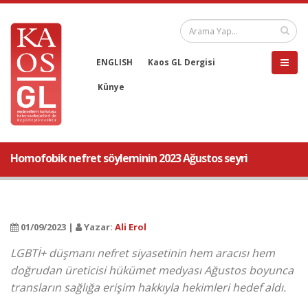
ENGLISH
Kaos GL Dergisi
Künye
Homofobik nefret söyleminin 2023 Ağustos seyri
01/09/2023 |
Yazar:
Ali Erol
LGBTİ+ düşmanı nefret siyasetinin hem aracısı hem
doğrudan üreticisi hükümet medyası Ağustos boyunca
transların sağlığa erişim hakkıyla hekimleri hedef aldı.