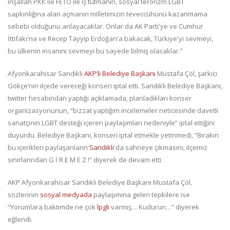
inşallah PKK ile FETÖ ile iş tutmanın, sosyal terörizm LGBT
sapkınlığına alan açmanın milletimizin teveccühünü kazanmama
sebebi olduğunu anlayacaklar. Onlar da AK Parti'ye ve Cumhur
İttifakı'na ve Recep Tayyip Erdoğan'a bakacak, Türkiye'yi sevmeyi,
bu ülkenin insanını sevmeyi bu sayede bilmiş olacaklar.”
Afyonkarahisar Sandıklı
AKP’li Belediye Başkanı
Mustafa Çöl, şarkıcı
Gökçe’nin ilçede vereceği konseri iptal etti. Sandıklı Belediye Başkanı,
twitter hesabından yaptığı açıklamada, planladıkları konser
organizasyonunun, “bizzat yaptığım incelemeler neticesinde davetli
sanatçının LGBT desteği içeren paylaşımları nedeniyle” iptal ettiğini
duyurdu. Belediye Başkanı, konseri iptal etmekle yetinmedi, “Bırakın
bu içerikleri paylaşanların
Sandıklı
'da sahneye çıkmasını, ilçemiz
sınırlarından G İ R E M E Z !” diyerek de devam etti.
AKP Afyonkarahisar Sandıklı Belediye Başkanı Mustafa Çöl,
sözlerinin
sosyal medyada
paylaşımına gelen tepkilere ise
“Yorumlara baktımde ne çok
lpgli
varmış… Kudurun…” diyerek
eğlendi.