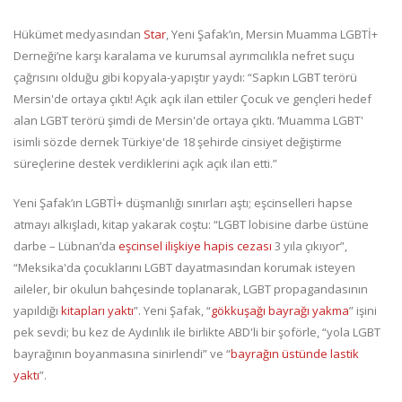
Hükümet medyasından
Star
, Yeni Şafak’ın, Mersin Muamma LGBTİ+
Derneği’ne karşı karalama ve kurumsal ayrımcılıkla nefret suçu
çağrısını olduğu gibi kopyala-yapıştır yaydı: “Sapkın LGBT terörü
Mersin'de ortaya çıktı! Açık açık ilan ettiler Çocuk ve gençleri hedef
alan LGBT terörü şimdi de Mersin'de ortaya çıktı. ‘Muamma LGBT'
isimli sözde dernek Türkiye'de 18 şehirde cinsiyet değiştirme
süreçlerine destek verdiklerini açık açık ilan etti.”
Yeni Şafak’ın LGBTİ+ düşmanlığı sınırları aştı; eşcinselleri hapse
atmayı alkışladı, kitap yakarak coştu: “LGBT lobisine darbe üstüne
darbe – Lübnan’da
eşcinsel ilişkiye hapis cezası
3 yıla çıkıyor”,
“Meksika'da çocuklarını LGBT dayatmasından korumak isteyen
aileler, bir okulun bahçesinde toplanarak, LGBT propagandasının
yapıldığı
kitapları yaktı
”. Yeni Şafak, “
gökkuşağı bayrağı yakma
” işini
pek sevdi; bu kez de Aydınlık ile birlikte ABD'li bir şoförle, “yola LGBT
bayrağının boyanmasına sinirlendi” ve “
bayrağın üstünde lastik
yaktı
”.