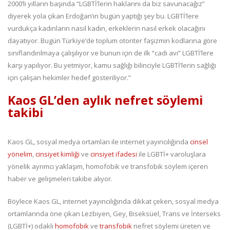
2000’li yılların başında “LGBTİ’lerin haklarını da biz savunacağız”
diyerek yola çıkan Erdoğan’ın bugün yaptığı şey bu. LGBTİ’lere
vurdukça kadınların nasıl kadın, erkeklerin nasıl erkek olacağını
dayatıyor. Bugün Türkiye’de toplum otoriter faşizmin kodlarına göre
sınıflandırılmaya çalışılıyor ve bunun için de ilk “cadı avı” LGBTİ’lere
karşı yapılıyor. Bu yetmiyor, kamu sağlığı bilinciyle LGBTİ’lerin sağlığı
için çalışan hekimler hedef gösteriliyor.”
Kaos GL’den aylık nefret söylemi
takibi
Kaos GL, sosyal medya ortamları ile internet yayıncılığında
cinsel
yönelim
,
cinsiyet kimliği
ve
cinsiyet ifadesi
ile LGBTİ+ varoluşlara
yönelik ayrımcı yaklaşım, homofobik ve transfobik söylem içeren
haber ve gelişmeleri takibe alıyor.
Böylece Kaos GL, internet yayıncılığında dikkat çeken, sosyal medya
ortamlarında öne çıkan Lezbiyen, Gey, Biseksüel, Trans ve İnterseks
(LGBTİ+) odaklı
homofobik
ve
transfobik
nefret söylemi üreten ve