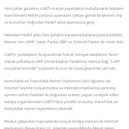
Yeni Şafak gazetesi, LGBTİ+ karşıtı yayıncılıkta muhafazakâr iktidarın
mainstream’i Akit'le yarışma aşamasını çoktan geride bırakırken, kişi
ve kurumları doğrudan hedef alma aşamasına geçti.
Hekimleri hedef alan Yeni Şafak’ın karalama kampanyasına KADEM,
Memur-Sen, MHP, Vatan Partisi, BBP ve Gelecek Partisi de ortak oldu.
LGBTİ+ yurttaşların Anayasal hak hukuk hürriyet taleplerini “terör”
olarak yaftalayan AKP Genel Başkan Yardımcısı Hamza Dağ, “LGBT
sosyal terörizmdir” söylemini bu kez de Gümüşhane’de sarf etti.
Homofobik ve Transfobik Nefret Söyleminin 2023 Ağustos Ayı
İnternet Seyrine sosyal medya ve internet ortamlarına yansımış
ayrımcı nefret ifadeleri ile doğrudan üreten, yayan ve teşvik eden
medya organlarından LGBTİ+’lara yönelik cinsiyetçi, transfobik ve
homofobik nefret söylemlerini derledik.
Medya çalışmaları kapsamında sosyal medya mecrası ile internet
medyasını izleyen Kaos GL, internet yayıncılığında dikkat çeken,