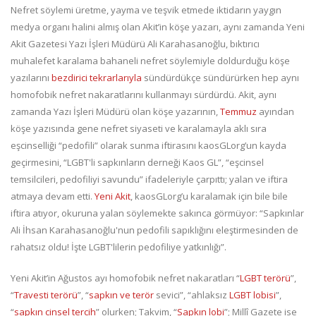
Nefret söylemi üretme, yayma ve teşvik etmede iktidarın yaygın
medya organı halini almış olan Akit’in köşe yazarı, aynı zamanda Yeni
Akit Gazetesi Yazı İşleri Müdürü Ali Karahasanoğlu, bıktırıcı
muhalefet karalama bahaneli nefret söylemiyle doldurduğu köşe
yazılarını
bezdirici tekrarlarıyla
sündürdükçe sündürürken hep aynı
homofobik nefret nakaratlarını kullanmayı sürdürdü. Akit, aynı
zamanda Yazı İşleri Müdürü olan köşe yazarının,
Temmuz
ayından
köşe yazısında gene nefret siyaseti ve karalamayla aklı sıra
eşcinselliği “pedofili” olarak sunma iftirasını kaosGLorg’un kayda
geçirmesini, “LGBT'li sapkınların derneği Kaos GL”, “eşcinsel
temsilcileri, pedofiliyi savundu” ifadeleriyle çarpıttı; yalan ve iftira
atmaya devam etti.
Yeni Akit
, kaosGLorg’u karalamak için bile bile
iftira atıyor, okuruna yalan söylemekte sakınca görmüyor: “Sapkınlar
Ali İhsan Karahasanoğlu'nun pedofili sapıklığını eleştirmesinden de
rahatsız oldu! İşte LGBT'lilerin pedofiliye yatkınlığı”.
Yeni Akit’in Ağustos ayı homofobik nefret nakaratları “
LGBT terörü
”,
“
Travesti terörü
”, “
sapkın ve terör
sevici”, “ahlaksız
LGBT lobisi
”,
“
sapkın cinsel tercih
” olurken; Takvim, “
Sapkın lobi
”; Millî Gazete ise