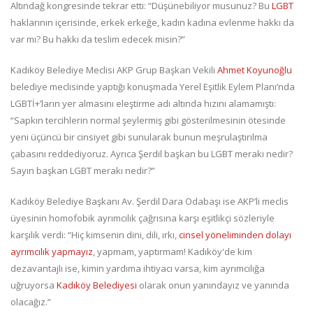
Altındağ kongresinde tekrar etti: “Düşünebiliyor musunuz? Bu
LGBT
haklarının içerisinde, erkek erkeğe, kadın kadına evlenme hakkı da
var mı? Bu hakkı da teslim edecek misin?”
Kadıköy Belediye Meclisi AKP Grup Başkan Vekili
Ahmet Koyunoğlu
belediye meclisinde yaptığı konuşmada Yerel Eşitlik Eylem Planı’nda
LGBTİ+’ların yer almasını eleştirme adı altında hızını alamamıştı:
“Sapkın tercihlerin normal şeylermiş gibi gösterilmesinin ötesinde
yeni üçüncü bir cinsiyet gibi sunularak bunun meşrulaştırılma
çabasını reddediyoruz. Ayrıca Şerdil başkan bu LGBT merakı nedir?
Sayın başkan LGBT merakı nedir?”
Kadıköy Belediye Başkanı Av. Şerdil Dara Odabaşı ise AKP’li meclis
üyesinin homofobik ayrımcılık çağrısına karşı eşitlikçi sözleriyle
karşılık verdi: “Hiç kimsenin dini, dili, ırkı,
cinsel yöneliminden dolayı
ayrımcılık yapmayız
, yapmam, yaptırmam! Kadıköy'de kim
dezavantajlı ise, kimin yardıma ihtiyacı varsa, kim ayrımcılığa
uğruyorsa
Kadıköy Belediyesi
olarak onun yanındayız ve yanında
olacağız.”