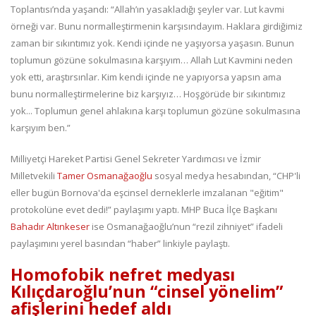
Toplantısı’nda yaşandı: “Allah’ın yasakladığı şeyler var. Lut kavmi
örneği var. Bunu normalleştirmenin karşısındayım. Haklara girdiğimiz
zaman bir sıkıntımız yok. Kendi içinde ne yaşıyorsa yaşasın. Bunun
toplumun gözüne sokulmasına karşıyım… Allah Lut Kavmini neden
yok etti, araştırsınlar. Kim kendi içinde ne yapıyorsa yapsın ama
bunu normalleştirmelerine biz karşıyız… Hoşgörüde bir sıkıntımız
yok... Toplumun genel ahlakına karşı toplumun gözüne sokulmasına
karşıyım ben.”
Milliyetçi Hareket Partisi Genel Sekreter Yardımcısı ve İzmir
Milletvekili
Tamer Osmanağaoğlu
sosyal medya hesabından, “CHP'li
eller bugün Bornova'da eşcinsel derneklerle imzalanan "eğitim"
protokolüne evet dedi!” paylaşımı yaptı. MHP Buca İlçe Başkanı
Bahadır Altınkeser
ise Osmanağaoğlu’nun “rezil zihniyet” ifadeli
paylaşımını yerel basından “haber” linkiyle paylaştı.
Homofobik nefret medyası
Kılıçdaroğlu’nun “cinsel yönelim”
afişlerini hedef aldı