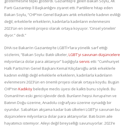
göstermesine tepki gösterdi. Gaziantep’e gelen Bakan Soylu, AK
Parti Gaziantep İl Başkanlığını ziyaret etti. Partililere hitap eden
Bakan Soylu, “CHP’nin Genel Başkanı artık erkeklerle kadının evliliği
değil, erkeklerle erkeklerin, kadınlarla kadınların evlenmesini
2023’ün en önemli projesi olarak ortaya koyuyor. ‘Cinsel yönelim’
diyor.” dedi.”
DHA ise Bakan’ın Gaziantep’te LGBTİ+’lara yönelik sarf ettiği
sözlerini, “Bakan Soylu: Batılı ülkeler,
LGBT'yi savunan düşüncelere
milyonlarca dolar para aktarıyor” başlığıyla
servis
etti: “Cumhuriyet
Halk Partisi’nin Genel Başkanı Kemal Kılıçdaroğlu artık erkeklerle
kadının evliliği değil erkeklerle erkeklerin, kadınlarla kadınların
evlenmesini 2023’ün en önemli projesi olarak ortaya koydu. Bugün
CHP’nin
Kadıköy
belediye meclis üyesi de kalktı bunu söyledi. Bu
Osmanlı’nın eski gerici işlevidir dedi. Bunların hepsi Avrupa’nın ve
Batının Doğu üzerine, Anadolu coğrafyası üzerine oynadığı bir
oyundur. Sabahtan akşama kadar batı ülkeleri LGBT’yi savunan bu
düşüncelere milyonlarca dolar para aktarıyorlar. Batı bizim aile
hayatımızı istemiyor. Aileyi değil bireyselliği savunuyorlar. 2023’e