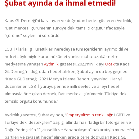
Şubat ayında da ihmal etmedi!
Kaos GL Derneği’ni karalayan ve doğrudan hedef gösteren Aydınlık,
“Batı merkezli çürümenin Türkiye'deki temsilci örgütü” ifadesiyle
“çürüme” söylemini sürdürdü.
LGBTİ+’larla ilgili ürettikleri neredeyse tüm içeriklerini ayrımcı dil ve
nefret söylemiyle kuran hükümet yanlısı muhafazakâr nefret
medyasına yanaşan
Aydınlık
gazetesi, 2022’nin ilk ayı
Ocak
’ta Kaos
GL Derneği’ni doğrudan hedef alırken, Şubat ayını da boş geçmedi:
“Kaos GL Derneği, 2021 Medya İzleme Raporu yayınladı. Her yıl
düzenlenen LGBTİ yürüyüşlerinde milli devleti ve aileyi hedef
almasıyla öne çıkan dernek, Batı merkezli çürümenin Türkiye'deki
temsilci örgütü konumunda.”
Aydınlık gazetesi, Şubat ayında, “
Emperyalizmin renkli ağı
: LGBTİ ve
Türkiye'deki destekçileri” başlığı altında hazırladığı bir foto-galeri ve
Doğu Perinçek’in “Eşcinsellik ve Yabancılaşma” nakaratıyla muhalefet
partileri ve siyaseti hedef alırken arada gene doğrudan Kaos GL