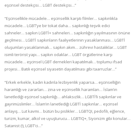
eşcinsel destekçisi… LGBT destekçisi…”
“Eşcinsellikle mücadele… eşcinsellik karşıtı filmler… sapkınlıkla
mücadele… LGBT’ye bir tokat daha… sapkınlığı teşvik edici
sahneler… sapkın LGBTİ+ sahneleri… sapkınlığın yayılmasının önüne
geçilmesi… LGBTİ sapkınların faaliyetlerinin yasaklanması… LGBTİ
oluşumları yasaklanmalı… sapkın akım… zührevi hastalıklar… LGBT
isimli terörist yapı… sapkın odaklar… LGBT örgütlerine karşı
mücadele… eşcinsel LGBT dernekleri kapatılmalı… toplumu ifsad
projesi… Batılı eşcinsel siyasetin dayatılması gibi taarruzlar…”
“Erkek erkekle, kadın kadınla lezbiyenlik yaparsa… eşcinselliğin
haramlığı ve zararları… zina ve eşcinsellik haramları… İslam’ın
lanetlediği eşcinsel sapkınlığı… ahlaksızlık… LGBTİ’li sapkınlar ve
gayrimüslimler… İslam’ın lanetlediği LGBTİ sapkınlar… eşcinsel
anlayış… Lut kavmi… bütün bu pislikler… LGBTQI, pedofili, eğlence,
turizm, kumar, alkol ve uyuşturucu… LGBTIQ+, Siyonizm gibi konular…
Satanist (!), LGBT’ci…”