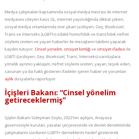
Medya çalışmaları kapsamında sosyal medya mecrası ile internet
medyasını izleyen Kaos GL, internet yayıncılığında dikkat çeken,
sosyal medya ortamlarında öne çıkan Lezbiyen, Gey, Biseksüel,
Trans ve İnterseks (LGBTİ+) odaklı homofobik ve transfobik nefret
söylemi üreten ve yayan haberler ile mesajların takibini yaparak
kaydını tutuyor.
Cinsel yönelim
,
cinsiyet kimliği
ve
cinsiyet ifadesi
ile
LGBTİ (Lezbiyen, Gey, Biseksüel, Trans, İnterseks) varoluşlara
yönelik ayrımcı yaklaşım, nefret söylemi üreten, yayan, teşvik eden,
savunan ya da haklı gösteren ifadeler içeren haber ve yorumları
aylık
dosyalarla raporluyor.
İçişleri Bakanı:
“Cinsel yönelim
getireceklermiş”
İçişleri Bakanı Süleyman Soylu, 2022’nin açılışını, Anayasa
güvencesiyle kurulan, yasalar çerçevesinde ve devlet denetiminde
çalışmalarını sürdüren LGBTİ+ derneklerini hedef göstererek