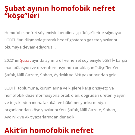
Şubat ayının homofobik nefret
“köşe”leri
Homofobik nefret söylemiyle bendini aşıp “köşe”lerine sığmayan,
LGBTİ+’ları düşmanlaştırarak hedef gösteren gazete yazılarını
okumaya devam ediyoruz…
2022’nin
Şubat
ayında ayrımcı dil ve nefret söylemiyle LGBTİ+ karşıtı
manipülasyon ve dezenformasyonda ortaklaşan “köşe”ler Yeni
Şafak, Millî Gazete, Sabah, Aydınlık ve Akit yazarlarından geldi.
LGBTİ+ toplumuna, kurumlarına ve kişilere karşı cinsiyetçi ve
homofobik dezenformasyona ortak olan, doğrudan üreten, yayan
ve teşvik eden muhafazakâr ve hükümet yanlısı medya
organlarından köşe yazılarını Yeni Şafak, Millî Gazete, Sabah,
Aydınlık ve Akit yazarlarından derledik.
Akit’in homofobik nefret