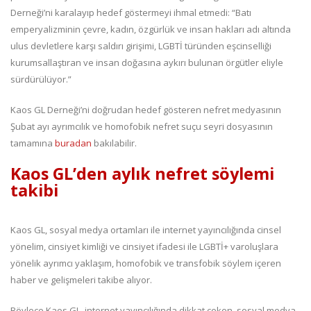
Derneği’ni karalayıp hedef göstermeyi ihmal etmedi: “Batı
emperyalizminin çevre, kadın, özgürlük ve insan hakları adı altında
ulus devletlere karşı saldırı girişimi, LGBTİ türünden eşcinselliği
kurumsallaştıran ve insan doğasına aykırı bulunan örgütler eliyle
sürdürülüyor.”
Kaos GL Derneği’ni doğrudan hedef gösteren nefret medyasının
Şubat ayı ayrımcılık ve homofobik nefret suçu seyri dosyasının
tamamına
buradan
bakılabilir.
Kaos GL’den aylık nefret söylemi
takibi
Kaos GL, sosyal medya ortamları ile internet yayıncılığında cinsel
yönelim, cinsiyet kimliği ve cinsiyet ifadesi ile LGBTİ+ varoluşlara
yönelik ayrımcı yaklaşım, homofobik ve transfobik söylem içeren
haber ve gelişmeleri takibe alıyor.
Böylece Kaos GL, internet yayıncılığında dikkat çeken, sosyal medya