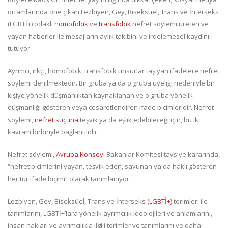
ortamlarında öne çıkan Lezbiyen, Gey, Biseksüel, Trans ve İnterseks
(LGBTİ+) odaklı
homofobik
ve
transfobik
nefret söylemi üreten ve
yayan haberler ile mesajların aylık takibini ve irdelemesel kaydını
tutuyor.
Ayrımcı, ırkçı, homofobik, transfobik unsurlar taşıyan ifadelere nefret
söylemi denilmektedir. Bir gruba ya da o gruba üyeliği nedeniyle bir
kişiye yönelik düşmanlıktan kaynaklanan ve o gruba yönelik
düşmanlığı gösteren veya cesaretlendiren ifade biçimleridir. Nefret
söylemi,
nefret suçuna
teşvik ya da eşlik edebileceği için, bu iki
kavram birbiriyle bağlantılıdır.
Nefret söylemi,
Avrupa Konseyi
Bakanlar Komitesi tavsiye kararında,
“nefret biçimlerini yayan, teşvik eden, savunan ya da haklı gösteren
her tür ifade biçimi” olarak tanımlanıyor.
Lezbiyen, Gey, Biseksüel, Trans ve İnterseks
(LGBTİ+)
terimleri ile
tanımlarını, LGBTİ+’lara yönelik ayrımcılık ideolojileri ve anlamlarını,
insan hakları ve ayrımcılıkla ilgili terimler ve tanımlarını ve daha