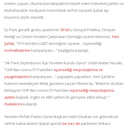
üreten, yayan, okurlarıyla takipçilerini teşvik eden hükümet yanlısı ve
muhafazakâr medyanın homofobik nefret siyaseti Şubat ayı
boyunca şöyle seyretti…
İyi Parti gençlik grubu üyelerinin
SPoD
’u (Sosyal Politika, Cinsiyet
Kimliği ve Cinsel Yönelim Çalışmaları Derneği) ziyaret etmesini,
Yeni
Şafak
, “İYİ Parti’den LGBT derneğine ziyaret… Eşcinselliği
normalleştirme
kampanyası…” başlığıyla paylaştı.
“Ak Parti Zeytinburnu İlçe Yönetim Kurulu Üyesi” sıfatlı twitter hesabı,
“CHP’den sonra İYİ Parti’den
eşcinselliği meşrulaştırma ve
yaygınlaştırma
kampanyası…” paylaşımı yaparken, Yeni Şafak’ın
haberini tweetleyen Milat gazetesi yazarı Ahmet Ay, “Biden’ın dostları
birleşiyor! CHP’den sonra İYİ Parti’den
eşcinselliği meşrulaştırma
açılımı
başladı. İngiliz ve ABD şefleri ile görüşme etkili olmuş!..”
ifadelerini
kullandı.
Yeniden Refah Partisi Genel Başkanı Fatih Erbakan ise geleneksel
nefret nakaratlarını Şubat ayında
bir kez de
partisinin Ankara