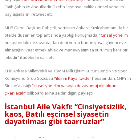
Fatih Şahin ile Abdulkadir Özel’in “eşcinsel evlilik / cinsel yönelim”
paylaşımlarını retweet etti.
MHP Genel Başkanı Bahçeli, partisinin Ankara Kızılcahamam'da bir
otelde düzenlen toplantısında yaptığı konuşmada, “
Cinsel yönelim
hususundaki dezavantajdan dem vurup bunun yasal güvenceye
alınacağını vaat etmek ahlak ve maneviyatımıza sürülmüş kara bir
lekedir” ifadelerini sarf etti.
CHP Ankara Milletvekili ve TBMM Milli Eğitim Kültür Gençlik ve Spor
Komisyonu Grup Sözcüsü
Yıldırım Kaya
,
twitter
hesabından, CHP’nin
Sincan’a astığı
“cinsel yönelim yasayla dezavantaj olmaktan
çıkarılacak”
billboardlarına saldırıldığını paylaştı.
İstanbul Aile Vakfı: “Cinsiyetsizlik,
kaos, Batılı eşcinsel siyasetin
dayatılması gibi taarruzlar”