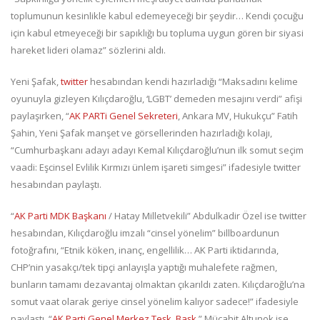
toplumunun kesinlikle kabul edemeyeceği bir şeydir… Kendi çocuğu
için kabul etmeyeceği bir sapıklığı bu topluma uygun gören bir siyasi
hareket lideri olamaz” sözlerini aldı.
Yeni Şafak,
twitter
hesabından kendi hazırladığı “Maksadını kelime
oyunuyla gizleyen Kılıçdaroğlu, ‘LGBT’ demeden mesajını verdi” afişi
paylaşırken, “
AK PARTi Genel Sekreteri
, Ankara MV, Hukukçu” Fatih
Şahin, Yeni Şafak manşet ve görsellerinden hazırladığı kolajı,
“Cumhurbaşkanı adayı adayı Kemal Kılıçdaroğlu’nun ilk somut seçim
vaadi: Eşcinsel Evlilik Kırmızı ünlem işareti simgesi” ifadesiyle twitter
hesabından paylaştı.
“
AK Parti MDK Başkanı
/ Hatay Milletvekili” Abdulkadir Özel ise twitter
hesabından, Kılıçdaroğlu imzalı “cinsel yönelim” billboardunun
fotoğrafını, “Etnik köken, inanç, engellilik… AK Parti iktidarında,
CHP’nin yasakçı/tek tipçi anlayışla yaptığı muhalefete rağmen,
bunların tamamı dezavantaj olmaktan çıkarıldı zaten. Kılıçdaroğlu’na
somut vaat olarak geriye cinsel yönelim kalıyor sadece!” ifadesiyle
paylaştı. “
AK Parti Genel Merkez Teşk. Başk
.” Mücahit Altunok ise