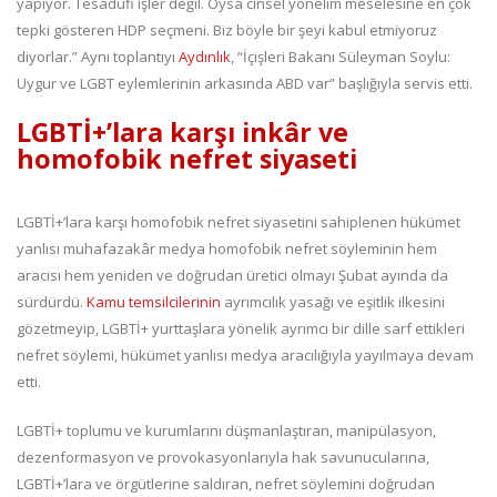
yapıyor. Tesadüfi işler değil. Oysa cinsel yönelim meselesine en çok
tepki gösteren HDP seçmeni. Biz böyle bir şeyi kabul etmiyoruz
diyorlar.” Aynı toplantıyı
Aydınlık
, “İçişleri Bakanı Süleyman Soylu:
Uygur ve LGBT eylemlerinin arkasında ABD var” başlığıyla servis etti.
LGBTİ+’lara karşı inkâr ve
homofobik nefret siyaseti
LGBTİ+’lara karşı homofobik nefret siyasetini sahiplenen hükümet
yanlısı muhafazakâr medya homofobik nefret söyleminin hem
aracısı hem yeniden ve doğrudan üretici olmayı Şubat ayında da
sürdürdü.
Kamu temsilcilerinin
ayrımcılık yasağı ve eşitlik ilkesini
gözetmeyip, LGBTİ+ yurttaşlara yönelik ayrımcı bir dille sarf ettikleri
nefret söylemi, hükümet yanlısı medya aracılığıyla yayılmaya devam
etti.
LGBTİ+ toplumu ve kurumlarını düşmanlaştıran, manipülasyon,
dezenformasyon ve provokasyonlarıyla hak savunucularına,
LGBTİ+’lara ve örgütlerine saldıran, nefret söylemini doğrudan