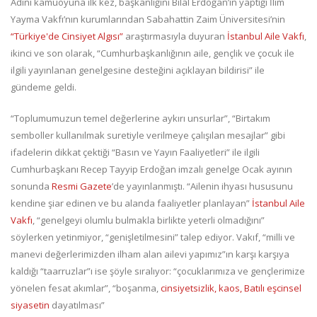
Adını kamuoyuna ilk kez, başkanlığını Bilal Erdoğan’ın yaptığı İlim
Yayma Vakfı’nın kurumlarından Sabahattin Zaim Üniversitesi’nin
“Türkiye'de Cinsiyet Algısı”
araştırmasıyla duyuran
İstanbul Aile Vakfı
,
ikinci ve son olarak, “Cumhurbaşkanlığının aile, gençlik ve çocuk ile
ilgili yayınlanan genelgesine desteğini açıklayan bildirisi” ile
gündeme geldi.
“Toplumumuzun temel değerlerine aykırı unsurlar”, “Birtakım
semboller kullanılmak suretiyle verilmeye çalışılan mesajlar” gibi
ifadelerin dikkat çektiği “Basın ve Yayın Faaliyetleri” ile ilgili
Cumhurbaşkanı Recep Tayyip Erdoğan imzalı genelge Ocak ayının
sonunda
Resmi Gazete
’de yayınlanmıştı. “Ailenin ihyası hususunu
kendine şiar edinen ve bu alanda faaliyetler planlayan”
İstanbul Aile
Vakfı
, “genelgeyi olumlu bulmakla birlikte yeterli olmadığını”
söylerken yetinmiyor, “genişletilmesini” talep ediyor. Vakıf, “milli ve
manevi değerlerimizden ilham alan ailevi yapımız”ın karşı karşıya
kaldığı “taarruzlar”ı ise şöyle sıralıyor: “çocuklarımıza ve gençlerimize
yönelen fesat akımlar”, “boşanma,
cinsiyetsizlik, kaos, Batılı eşcinsel
siyasetin
dayatılması”