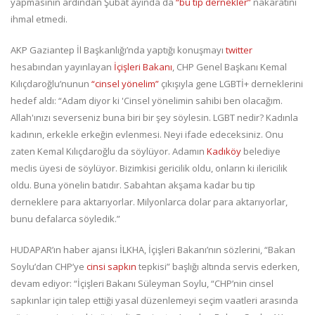
yapmasının ardından Şubat ayında da
“bu tip dernekler”
nakaratını
ihmal etmedi.
AKP Gaziantep İl Başkanlığı’nda yaptığı konuşmayı
twitter
hesabından yayınlayan
İçişleri Bakanı
, CHP Genel Başkanı Kemal
Kılıçdaroğlu’nunun
“cinsel yönelim”
çıkışıyla gene LGBTİ+ derneklerini
hedef aldı: “Adam diyor ki 'Cinsel yönelimin sahibi ben olacağım.
Allah'ınızı severseniz buna biri bir şey söylesin. LGBT nedir? Kadınla
kadının, erkekle erkeğin evlenmesi. Neyi ifade edeceksiniz. Onu
zaten Kemal Kılıçdaroğlu da söylüyor. Adamın
Kadıköy
belediye
meclis üyesi de söylüyor. Bizimkisi gericilik oldu, onların ki ilericilik
oldu. Buna yönelin batıdır. Sabahtan akşama kadar bu tip
derneklere para aktarıyorlar. Milyonlarca dolar para aktarıyorlar,
bunu defalarca söyledik.”
HUDAPAR’ın haber ajansı İLKHA, İçişleri Bakanı’nın sözlerini, “Bakan
Soylu’dan CHP’ye
cinsi sapkın
tepkisi” başlığı altında servis ederken,
devam ediyor: “İçişleri Bakanı Süleyman Soylu, “CHP’nin cinsel
sapkınlar için talep ettiği yasal düzenlemeyi seçim vaatleri arasında