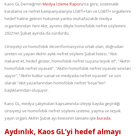
Kaos GL Derneği’nin
Medya İzleme Raporu
’na göre, sistematik
karalama ve nefret kampanyalarıyla LGBTİ+’ları ve LGBTİ+ örgütlerini
hedef haline getiren hükümet yanlısı muhafazakâr medya
organlarından Yeni Akit, ayrımcı diliyle homofobik nefret söylemini
2022’nin Şubat ayında da sürdürdü.
Cinsiyetçi ve homofobik dezenformasyona ortak olan, doğrudan
üreten ve yayan Akit’in aylık nefret söylemi Şubat listesi, “Akit:
Hakaret et, hedef göster, homofobik nefret suçuna teşvik et”, “Akit’in
homofobik nefret siyaseti”, “Akit’in homofobik nefret siyaseti sınırları
aşıyor”, “Akit’in kültür-sanat ve medyada nefret siyaseti” ve son
olarak “Akit yazarlarından homofobik nefret “köşe”leri”
başlıklarından oluşuyor.
Kaos GL, medya çalışmaları kapsamında izleyip kayda geçirdiği
cinsiyetçi ve homofobik nefret söylemi üretme, yayma ve teşvik
yayın organı Akit’in Şubat ayı listesinin tamamı işte
burada
.
Aydınlık, Kaos GL’yi hedef almayı