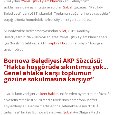
2024 yılları
“Yerel Eşitlik Eylem Planı”
nı kabul etmiyoruz”
açıklamasındaki ayrımcılığa aracı olan
Sabah
gazetesi, “Kadıköy
Belediyesi’nden LGBTİ skandalı! Toplumun değerlerine savaş açtılar”
başlığı altında homofobik nefret söylemini yeniden üretti.
Muhafazakâr nefret medyasından
Milat
, CHP’li Kadıköy
Belediyesi’nin 2022-2024 yılları arası Yerel Eşitlik Eylem Planı haberi
için “Neslimiz tehlikede! CHP
sapkınlıkta
sınır tanımıyor” başlığını
uygun gördü.
Bornova Belediyesi AKP Sözcüsü:
“Hakta hoşgörüde sıkıntımız yok...
Genel ahlaka karşı toplumun
gözüne sokulmasına karşıyız”
LGBTİ+’ların varlığını ve
kent hakkını
inkâr eden ayrımcı muhafazakâr
siyasetin temsilcisi AKP’li meclis üyelerinin homofobik nefret
söylemleriyle Belediye meclislerinde gelenekselleşen “LGBTİ+
tartışması” bu kez Bornova Belediyesi
Şubat
Ayı Olağan Meclis