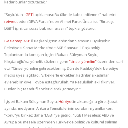
kadar bunlar tozutacak.”
“Soylu’dan
LGBTİ
açıklaması: Bu ülkede kabul edilemez” haberini
retweet
eden DEVA Partisi’nden Ahmet Faruk Ünsal ise “Bırak şu
LGBTİ işini, canbaza bak numarasını” tepkisi gösterdi.
Gaziantep AKP
İl Başkanlığı’nın ardından Samsun Büyükşehir
Belediyesi Sanat Merkezi’nde AKP Samsun İl Başkanlığı
Toplantısında konuşan İçişleri Bakanı Süleyman Soylu,
Kılıçdaroğlu’na yönelik sözlerini gene
“cinsel yönelim”
üzerinden sarf
etti: “Cinsel yönelim getireceklermiş. Dün de Kadıköy’deki belediye
meclis üyesi açıkladı; ‘Erkeklerle erkekler, kadınlarla kadınlar
evlenebilir’ diye. Tövbe estağfurullah. Ya Resulullah akıl fikir ver.
Bunları hiç tesadüfî sözler olarak görmeyin.”
İçişleri Bakanı Süleyman Soylu,
Hürriyet
’in aktardığına göre, Şubat
ayında, medyanın Ankara Temsilcilerinin sorularını yanıtlarken,
“konu”yu bir kez daha “LGBT”ye getirdi: “LGBT Meselesi: ABD ve
Avrupa bu mesele üzerinden Türkiye’de politik ve kültürel salınım