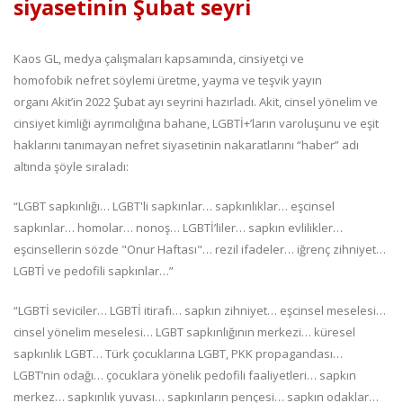
siyasetinin Şubat seyri
Kaos GL, medya çalışmaları kapsamında, cinsiyetçi ve
homofobik nefret söylemi üretme, yayma ve teşvik yayın
organı Akit’in 2022 Şubat ayı seyrini hazırladı. Akit, cinsel yönelim ve
cinsiyet kimliği ayrımcılığına bahane, LGBTİ+’ların varoluşunu ve eşit
haklarını tanımayan nefret siyasetinin nakaratlarını “haber” adı
altında şöyle sıraladı:
“LGBT sapkınlığı… LGBT'li sapkınlar… sapkınlıklar… eşcinsel
sapkınlar… homolar… nonoş… LGBTİ’liler… sapkın evlilikler…
eşcinsellerin sözde "Onur Haftası"… rezil ifadeler… iğrenç zihniyet…
LGBTİ ve pedofili sapkınlar…”
“LGBTİ seviciler… LGBTİ itirafı… sapkın zihniyet… eşcinsel meselesi…
cinsel yönelim meselesi… LGBT sapkınlığının merkezi… küresel
sapkınlık LGBT… Türk çocuklarına LGBT, PKK propagandası…
LGBT’nin odağı… çocuklara yönelik pedofili faaliyetleri… sapkın
merkez… sapkınlık yuvası… sapkınların pençesi… sapkın odaklar…