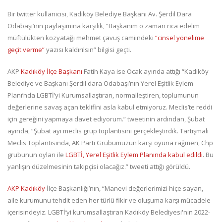
Bir twitter kullanıcısı, Kadıköy Belediye Başkanı Av. Şerdil Dara
Odabaşı’nın paylaşımına karşılık, “Başkanım o zaman rica edelim
müftülükten kozyatağı mehmet çavuş camiindeki
“cinsel yönelime
geçit verme”
yazısı kaldırılsın” bilgisi geçti.
AKP
Kadıköy İlçe Başkanı
Fatih Kaya ise Ocak ayında attığı “Kadıköy
Belediye ve Başkanı Şerdil dara Odabaşı’nın Yerel Eşitlik Eylem
Planı’nda LGBTİ’yi Kurumsallaştıran, normalleştiren, toplumunun
değerlerine savaş açan teklifini asla kabul etmiyoruz. Meclis’te reddi
için gereğini yapmaya davet ediyorum.” tweetinin ardından, Şubat
ayında, “Şubat ayı meclis grup toplantısını gerçekleştirdik. Tartışmalı
Meclis Toplantısında, AK Parti Grubumuzun karşı oyuna rağmen, Chp
grubunun oyları ile
LGBTİ, Yerel Eşitlik Eylem Planında kabul edildi
. Bu
yanlışın düzelmesinin takipçisi olacağız.” tweeti attığı görüldü.
AKP Kadıköy
İlçe Başkanlığı’nın, “Manevi değerlerimizi hiçe sayan,
aile kurumunu tehdit eden her türlü fikir ve oluşuma karşı mücadele
içerisindeyiz. LGBTİ’yi kurumsallaştıran Kadıköy Belediyesi'nin 2022-